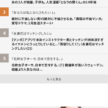
あの2人が結婚、子供も。人気漫画『となりの関くん』の10年後
3
あなたは私におとされたい 1
絶対に不倫しない男VS絶対に不倫させる女。「異端の不倫マンガ」
実写ドラマ、1月放送スタート!
4
永妻花はマッチングしたい
【マンガ】アプリで水泳インストラクター男とマッチング!肉体派すぎ
るイケメンにうっとりしていると...「雨宿りしてく?」〈永妻花はマッチ
ングしたい(2)〉
5
北欧女子オーサ、日本で恋をする。
北欧女子オーサ、日本で恋をする。:(7) 離婚率が高いスウェーデン。
結婚より人気なのは...
もっと見る