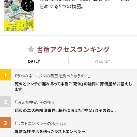
をめぐる5つの物語。
書籍
アクセスランキング
DAILY
WEEKLY
1
うちのネコ、ボクの目玉を食べちゃうの?
死ぬとウンチが漏れるって本当?「死体」の疑問に葬儀屋がお答えし
ます!
2
消えた神父、その後
昭和の二大未解決事件。海外に消えた「神父」はその後...。
3
ラストエンペラーの私生活
異常な性生活を送ったラストエンペラー