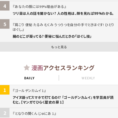
4
あなたの顔には99%理由がある
ツリ目は人の話を聞かない? 人の性格は、顔を見れば99%わかる。
5
肩こり 便秘 たるみ むくみ うつうつを自分の手でときほぐす! ひとり
ほぐし
腸のどこが凝ってる? 便秘に悩んだときの「ほぐし技」
もっと見る
漫画
アクセスランキング
DAILY
WEEKLY
1
ゴールデンカムイ 1
アイヌ語ってスマホで打てるの!? 『ゴールデンカムイ』を学芸員が読
むと。【マンガでひらく歴史の扉 1】
2
となりの関くん じゅにあ 1