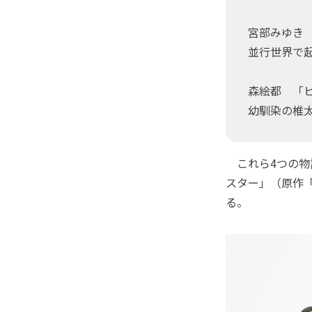
宮部みゆき
並行世界で起
森絵都 「
幼馴染の椎太
これら4つの物語
スター」（原作
る。