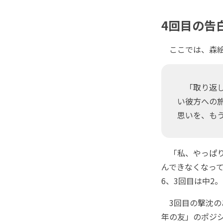
4回目の告
ここでは、森絵
「取り返し
い彼方への
思いを、も
「私、やっぱり
んできなくなって
6、3回目は中2。
3回目の撃沈の
年の友」のポジシ