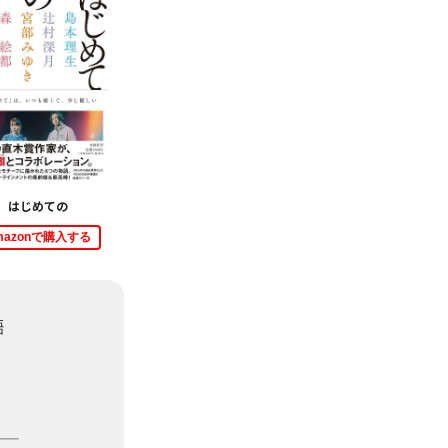
はじめての
mazonで購入する
語
。