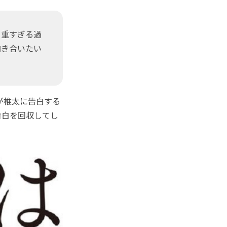
。重すぎる過
向き合いたい
が椎太に告白する
告白を回収してし