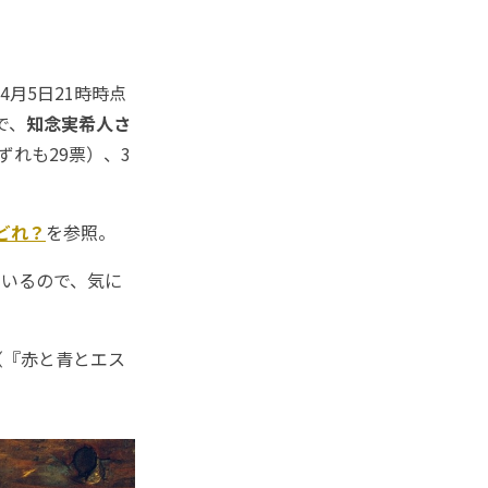
月5日21時時点
で、
知念実希人さ
ずれも29票）、3
どれ？
を参照。
ているので、気に
（『赤と青とエス