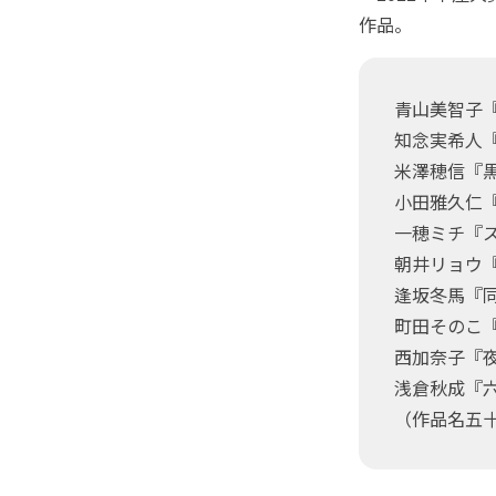
作品。
青山美智子『
知念実希人
米澤穂信『黒
小田雅久仁
一穂ミチ『
朝井リョウ
逢坂冬馬『
町田そのこ
西加奈子『
浅倉秋成『六
（作品名五