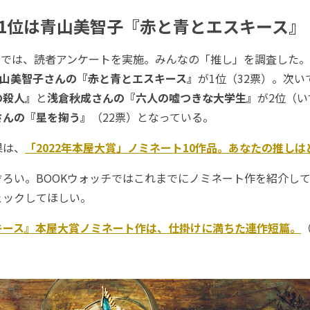
1位は青山美智子『赤と青とエスキース』
では、読者アンケートを実施。みんなの「推し」を調査した。4
山美智子さんの『赤と青とエスキース』
が1位（32票）。次い
の殺人』
と
浅倉秋成さんの『六人の嘘つきな大学生』
が2位（い
さんの『星を掬う』
（22票）となっている。
果は、
「2022年本屋大賞」ノミネート10作品。あなたの推しは
ろい。BOOKウォッチではこれまでにノミネート作を紹介し
ェックしてほしい。
キース』本屋大賞ノミネート作は、仕掛けに満ちた連作短篇。