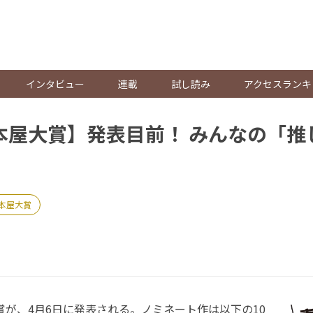
。
インタビュー
連載
試し読み
アクセスランキ
年本屋大賞】発表目前！ みんなの「推
本屋大賞
賞が、4月6日に発表される。ノミネート作は以下の10