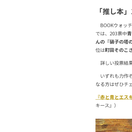
「推し本」
BOOKウォッチ
では、203票中
青
んの『硝子の塔
位は
町田そのこ
詳しい投票結
いずれも力作ぞ
なる方はぜひチ
『赤と青とエス
キース』）