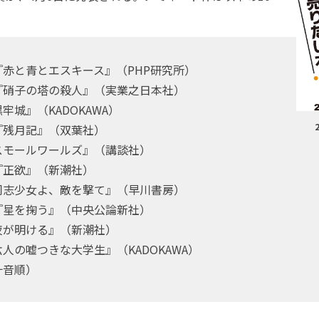
赤と青とエスキース』（PHP研究所）
『硝子の塔の殺人』（実業之日本社）
牢城』（KADOKAWA）
『残月記』（双葉社）
スモールワールズ』（講談社）
『正欲』（新潮社）
同志少女よ、敵を撃て』（早川書房）
『星を掬う』（中央公論新社）
夜が明ける』（新潮社）
人の嘘つきな大学生』（KADOKAWA）
十音順）