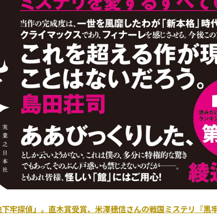
地下牢探偵」。直木賞受賞、米澤穂信さんの戦国ミステリ『黒