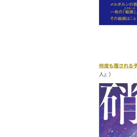
何度も覆される予
人』）