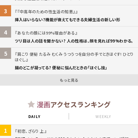
3
『中高年のための性生活の知恵』
挿入はいらない?機能が衰えてもできる夫婦生活の新しい形
4
あなたの顔には99%理由がある
ツリ目は人の話を聞かない? 人の性格は、顔を見れば99%わかる。
5
肩こり 便秘 たるみ むくみ うつうつを自分の手でときほぐす! ひとり
ほぐし
腸のどこが凝ってる? 便秘に悩んだときの「ほぐし技」
もっと見る
漫画
アクセスランキング
DAILY
WEEKLY
1
初恋、ざらり 上