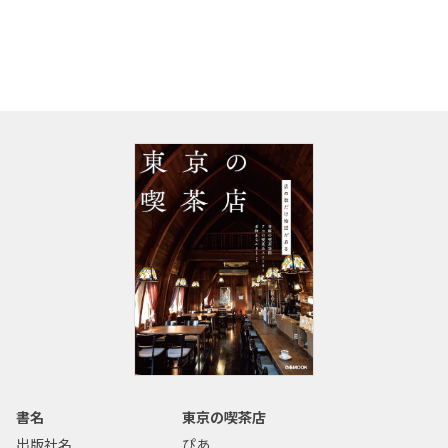
書名
東京の喫茶店
出版社名
ぴあ