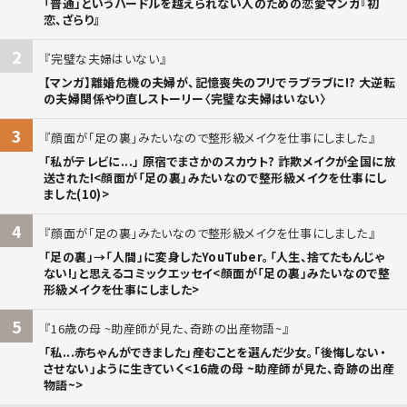
「普通」というハードルを越えられない人のための恋愛マンガ『初
恋、ざらり』
2
完璧な夫婦はいない
【マンガ】離婚危機の夫婦が、記憶喪失のフリでラブラブに!? 大逆転
の夫婦関係やり直しストーリー〈完璧な夫婦はいない〉
3
顔面が「足の裏」みたいなので整形級メイクを仕事にしました
「私がテレビに...」 原宿でまさかのスカウト? 詐欺メイクが全国に放
送された!<顔面が「足の裏」みたいなので整形級メイクを仕事にし
ました(10)>
4
顔面が「足の裏」みたいなので整形級メイクを仕事にしました
「足の裏」→「人間」に変身したYouTuber。「人生、捨てたもんじゃ
ない!」と思えるコミックエッセイ<顔面が「足の裏」みたいなので整
形級メイクを仕事にしました>
5
16歳の母 ~助産師が見た、奇跡の出産物語~
「私...赤ちゃんができました」――産むことを選んだ少女。「後悔しない・
させない」ように生きていく<16歳の母 ~助産師が見た、奇跡の出産
物語~>