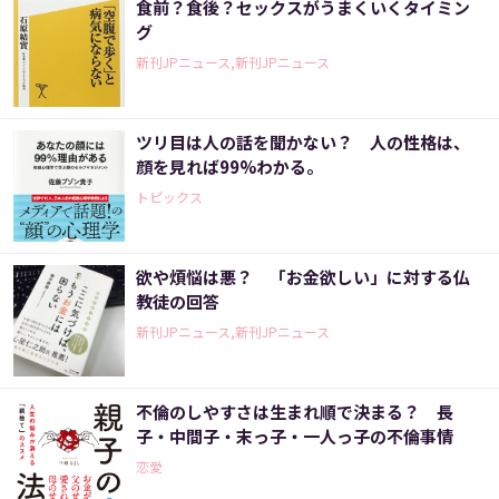
食前？食後？セックスがうまくいくタイミン
グ
新刊JPニュース,新刊JPニュース
ツリ目は人の話を聞かない？ 人の性格は、
顔を見れば99%わかる。
トピックス
欲や煩悩は悪？ 「お金欲しい」に対する仏
教徒の回答
新刊JPニュース,新刊JPニュース
不倫のしやすさは生まれ順で決まる？ 長
子・中間子・末っ子・一人っ子の不倫事情
恋愛