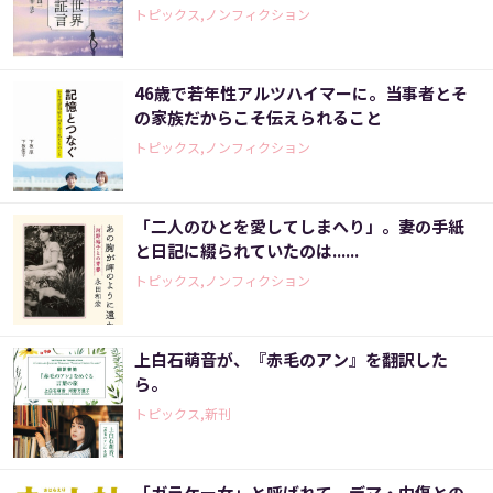
トピックス,ノンフィクション
46歳で若年性アルツハイマーに。当事者とそ
の家族だからこそ伝えられること
トピックス,ノンフィクション
「二人のひとを愛してしまへり」。妻の手紙
と日記に綴られていたのは......
トピックス,ノンフィクション
上白石萌音が、『赤毛のアン』を翻訳した
ら。
トピックス,新刊
「ガラケー女」と呼ばれて。デマ・中傷との