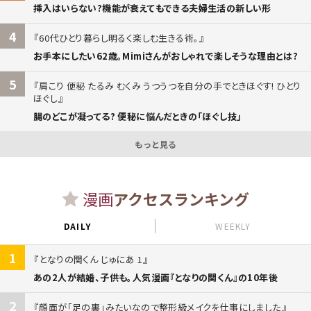
挿入はいらない?機能が衰えてもできる夫婦生活の新しい形
4
60代ひとり暮らし明るく楽しむ生きる術。
お手本にしたい62歳。Mimiさんがおしゃれで楽しそうな理由とは?
5
肩こり 便秘 たるみ むくみ うつうつを自分の手でときほぐす! ひとり
ほぐし
腸のどこが凝ってる? 便秘に悩んだときの「ほぐし技」
もっと見る
漫画
アクセスランキング
DAILY
WEEKLY
1
となりの関くん じゅにあ 1
あの2人が結婚、子供も。人気漫画『となりの関くん』の10年後
2
顔面が「足の裏」みたいなので整形級メイクを仕事にしました