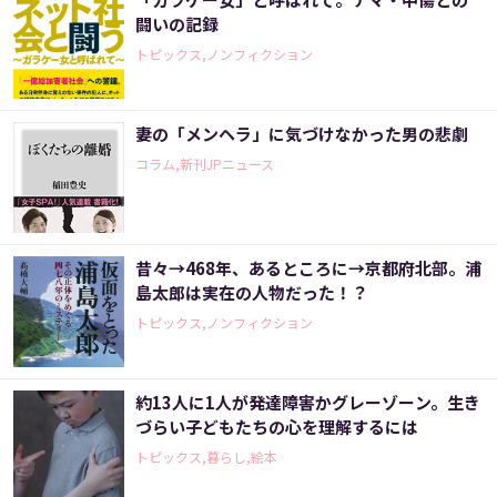
闘いの記録
トピックス,ノンフィクション
妻の「メンヘラ」に気づけなかった男の悲劇
コラム,新刊JPニュース
昔々→468年、あるところに→京都府北部。浦
島太郎は実在の人物だった！？
トピックス,ノンフィクション
約13人に1人が発達障害かグレーゾーン。生き
づらい子どもたちの心を理解するには
トピックス,暮らし,絵本