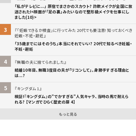
「私がテレビに...」 原宿でまさかのスカウト? 詐欺メイクが全国に放
送された!<顔面が「足の裏」みたいなので整形級メイクを仕事にし
ました(10)>
3
「妊娠できるか検査」に行ってみた 20代でも要注意! 知っておくべき
妊娠・不妊・避妊
「35歳までにはそのうち」本当にそれでいい? 20代で知るべき妊娠・
不妊・避妊
4
無職の夫に捨てられました
結婚10年目、無職3度目の夫が「リコンして」。身勝手すぎる理由と
は...?
5
キングダム 1
検証!『キングダム』の"でかすぎる"人気キャラ、当時の馬で耐えら
れる? 【マンガでひらく歴史の扉 4】
もっと見る