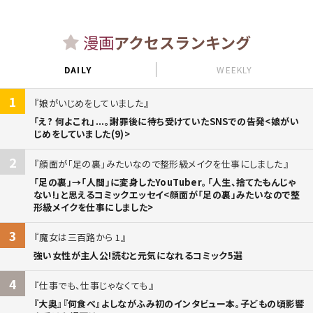
漫画
アクセスランキング
DAILY
WEEKLY
1
娘がいじめをしていました
「え? 何よこれ」...。謝罪後に待ち受けていたSNSでの告発<娘がい
じめをしていました(9)>
2
顔面が「足の裏」みたいなので整形級メイクを仕事にしました
「足の裏」→「人間」に変身したYouTuber。「人生、捨てたもんじゃ
ない!」と思えるコミックエッセイ<顔面が「足の裏」みたいなので整
形級メイクを仕事にしました>
3
魔女は三百路から 1
強い女性が主人公!読むと元気になれるコミック5選
4
仕事でも、仕事じゃなくても
『大奥』『何食べ』よしながふみ初のインタビュー本。子どもの頃影響