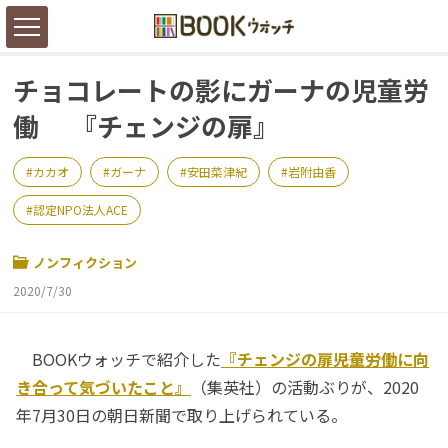
チョコレートの影にガーナの児童労
働 『チェンジの扉』
カカオ
ガーナ
安田菜津紀
岩附由香
認定NPO法人ACE
ノンフィクション
2020/7/30
BOOKウォッチで紹介した
『チェンジの扉――児童労働に向
き合って気づいたこと』
（集英社）の活動ぶりが、2020
年7月30日の朝日新聞で取り上げられている。