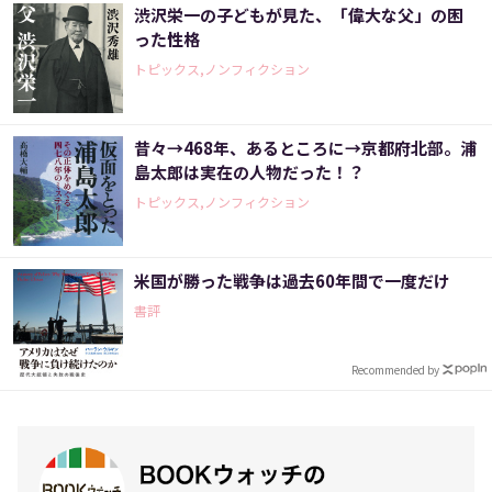
渋沢栄一の子どもが見た、「偉大な父」の困
った性格
トピックス,ノンフィクション
昔々→468年、あるところに→京都府北部。浦
島太郎は実在の人物だった！？
トピックス,ノンフィクション
米国が勝った戦争は過去60年間で一度だけ
書評
Recommended by