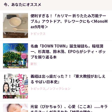
今、あなたにオススメ
便利すぎる！「カリマー 折りたたみ万能テー
ブル」アウトドア、テレワークにも＜MonoM
ax9月号＞
トピックス
名曲「DOWN TOWN」誕生秘話も。稲垣潤
一、杉真理、鈴木茂、EPOらがシティ・ポッ
プを振り返る本
新刊
義経は出っ歯だった？！『東大教授がおしえ
る やばい日本史』
トピックス,ノンフィクション
光宙（ぴかちゅう）、心愛（ここあ）......キラ
キラネームが生まれた「納得の理由」