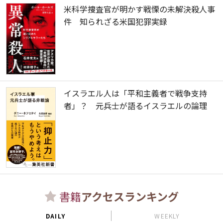
米科学捜査官が明かす戦慄の未解決殺人事
件 知られざる米国犯罪実録
イスラエル人は「平和主義者で戦争支持
者」？ 元兵士が語るイスラエルの論理
書籍
アクセスランキング
DAILY
WEEKLY