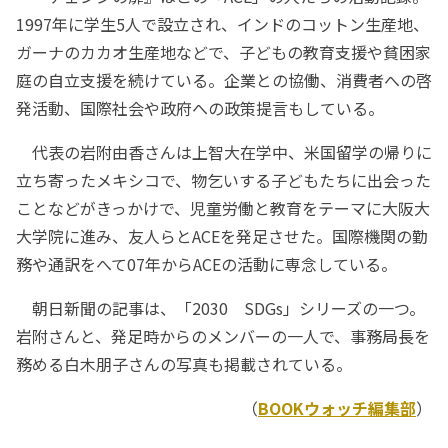
1997年に学生5人で設立され、インドのコットン生産地、
ガーナのカカオ生産地などで、子どもの教育支援や貧困家
庭の自立支援を続けている。企業との協働、消費者への啓
発活動、国際社会や政府への政策提言もしている。
代表の岩附由香さんは上智大在学中、米国留学の帰りに
立ち寄ったメキシコで、物乞いする子どもたちに出会った
ことなどがきっかけで、児童労働と教育をテーマに大阪大
大学院に進み、友人らとACEを発足させた。国際機関の勤
務や通訳をへて07年からACEの活動に専念している。
朝日新聞の記事は、「2030 SDGs」シリーズの一つ。
岩附さんと、発足時からのメンバーの一人で、事務局長を
務める白木朋子さんの写真も掲載されている。
（
BOOKウォッチ編集部
）