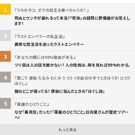
1
うちのネコ、ボクの目玉を食べちゃうの?
死ぬとウンチが漏れるって本当?「死体」の疑問に葬儀屋がお答えし
ます!
2
ラストエンペラーの私生活
異常な性生活を送ったラストエンペラー
3
あなたの顔には99%理由がある
ツリ目は人の話を聞かない? 人の性格は、顔を見れば99%わかる。
4
肩こり 便秘 たるみ むくみ うつうつを自分の手でときほぐす! ひとり
ほぐし
腸のどこが凝ってる? 便秘に悩んだときの「ほぐし技」
5
薬屋のひとりごと
なぜ「毒見役」だった?『薬屋のひとりごと』日向夏さんが歴史ツアー
へ!
もっと見る