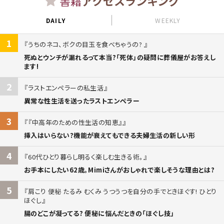
書籍
アクセスランキング
DAILY
WEEKLY
1
うちのネコ、ボクの目玉を食べちゃうの?
死ぬとウンチが漏れるって本当?「死体」の疑問に葬儀屋がお答えし
ます!
2
ラストエンペラーの私生活
異常な性生活を送ったラストエンペラー
3
『中高年のための性生活の知恵』
挿入はいらない?機能が衰えてもできる夫婦生活の新しい形
4
60代ひとり暮らし明るく楽しむ生きる術。
お手本にしたい62歳。Mimiさんがおしゃれで楽しそうな理由とは?
5
肩こり 便秘 たるみ むくみ うつうつを自分の手でときほぐす! ひとり
ほぐし
腸のどこが凝ってる? 便秘に悩んだときの「ほぐし技」