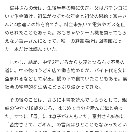
富井さんの母は、生後半年の時に失踪。父はパチンコ狂
いで借金漬け。祖母がわずかな年金と祖父の恩給で富井さ
んと4歳違いの姉を育てた。料金未払いで電気やガスを止
められたこともあった。おもちゃやゲーム機を買ってもら
えない富井さんにとって、唯一の避難場所は図書館だっ
た。本だけは読んでいた。
しかし、結局、中学2年ごろから友達とつるんで不良の
道に。中卒後はうどん店で働き始めたが、バイト代を父に
盗まれるなどして家出。橋の下で寝ていたこともある。裏
社会の絶望的な生活にどっぷり浸かってきた。
その後のことは、さらに本書を読んでもらうとして、親
戚の仲介で18歳のころ、はじめて自分を産んだ母と会っ
た。すでに「母」には息子が3人もいた。富井さん姉妹に
「苦労させて、ごめん」の言葉はひとこともなかったとい