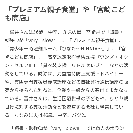
「プレミアム親子食堂」や「宮崎こど
も商店」
富井さんは36歳。中卒、３児の母。宮崎県で「読書・
勉強Café『very slow』」、「プレミアム親子食堂」、
「青少年一時避難ルーム『ひなた～HINATA～』」、「宮
崎こども商店」、「高卒認定取得学習支援『ワンズ・オウ
ン・セルフ』」「貸衣装支援『リトルセレブ』」などの活
動をしている。財源は、児童虐待防止支援アドバイザー
や、貧困専門支援員養成講座などの自社発行通信講座の販
売から得られた利益と、企業や一般からの寄付でまかなっ
ている。富井さんは、生活困窮世帯の子どもや、ひとり親
世帯に対する支援活動などを運営する会社も経営してい
る。ちなみに夫は46歳、中卒、バツ2。
「読書・勉強Café『very slow』」では数人のボラン