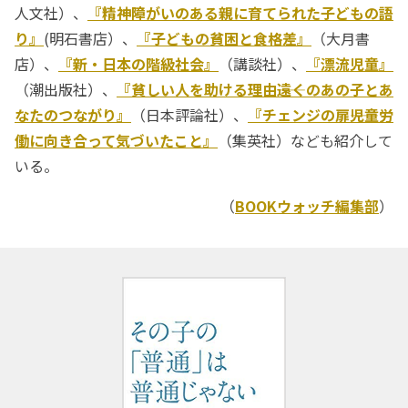
人文社）、
『精神障がいのある親に育てられた子どもの語
り』
(明石書店）、
『子どもの貧困と食格差』
（大月書
店）、
『新・日本の階級社会』
（講談社）、
『漂流児童』
（潮出版社）、
『貧しい人を助ける理由――遠くのあの子とあ
なたのつながり』
（日本評論社）、
『チェンジの扉――児童労
働に向き合って気づいたこと』
（集英社）なども紹介して
いる。
（
BOOKウォッチ編集部
）