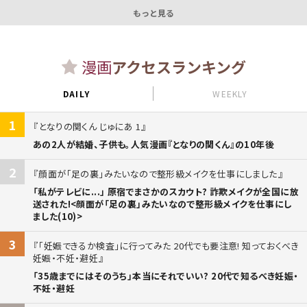
もっと見る
漫画
アクセスランキング
DAILY
WEEKLY
1
となりの関くん じゅにあ 1
あの2人が結婚、子供も。人気漫画『となりの関くん』の10年後
2
顔面が「足の裏」みたいなので整形級メイクを仕事にしました
「私がテレビに...」 原宿でまさかのスカウト? 詐欺メイクが全国に放
送された!<顔面が「足の裏」みたいなので整形級メイクを仕事にし
ました(10)>
3
「妊娠できるか検査」に行ってみた 20代でも要注意! 知っておくべき
妊娠・不妊・避妊
「35歳までにはそのうち」本当にそれでいい? 20代で知るべき妊娠・
不妊・避妊