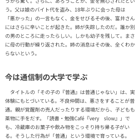
うから驚く。さらに、あろうことか、金を無心されたとい
う。父は娘のバイト代を盗み、18年ぶりに会った母は
「悪かった」の一言もなく、金をせびる――その後、富井さん
にはさらに辛いことが起きた。姉が失踪したのだ。誰か別
の男のところに走ったらしい。しかも幼子を残して。まさ
に母の行動が繰り返された。姉の消息はその後、全くわか
らないという。
今は通信制の大学で学ぶ
タイトルの「その子の『普通』は普通じゃない」は、実
体験にもとづいている。不良仲間は、悪さをすることが普
通。親が覚醒剤の売人だったりする環境だから、子どもも
薬物に手をだす。「読書・勉強Café『very slow』」で
も、冷蔵庫のお菓子や飲み物をこっそり持ち帰る子がい
る。そうした行為が「普通」という環境で育っている。