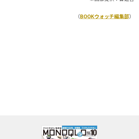
（
BOOKウォッチ編集部
）