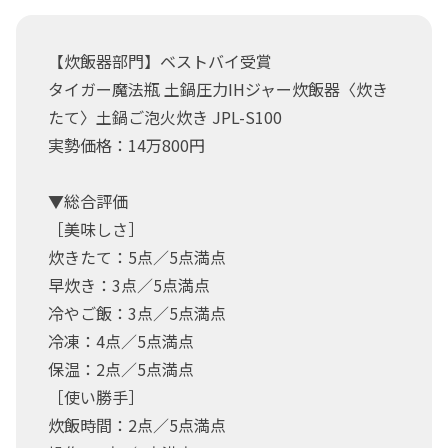
【炊飯器部門】ベストバイ受賞
タイガー魔法瓶 土鍋圧力IHジャー炊飯器〈炊き
たて〉土鍋ご泡火炊き JPL-S100
実勢価格：14万800円
▼総合評価
［美味しさ］
炊きたて：5点／5点満点
早炊き：3点／5点満点
冷やご飯：3点／5点満点
冷凍：4点／5点満点
保温：2点／5点満点
［使い勝手］
炊飯時間：2点／5点満点