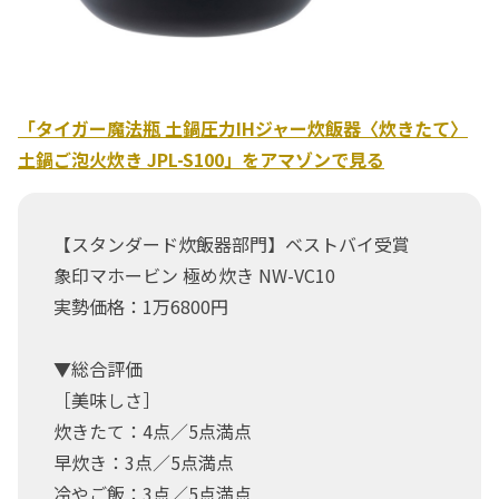
「タイガー魔法瓶 土鍋圧力IHジャー炊飯器〈炊きたて〉
土鍋ご泡火炊き JPL-S100」をアマゾンで見る
【スタンダード炊飯器部門】ベストバイ受賞
象印マホービン 極め炊き NW-VC10
実勢価格：1万6800円
▼総合評価
［美味しさ］
炊きたて：4点／5点満点
早炊き：3点／5点満点
冷やご飯：3点／5点満点