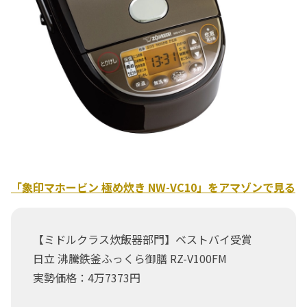
「象印マホービン 極め炊き NW-VC10」をアマゾンで見る
【ミドルクラス炊飯器部門】ベストバイ受賞
日立 沸騰鉄釜ふっくら御膳 RZ-V100FM
実勢価格：4万7373円