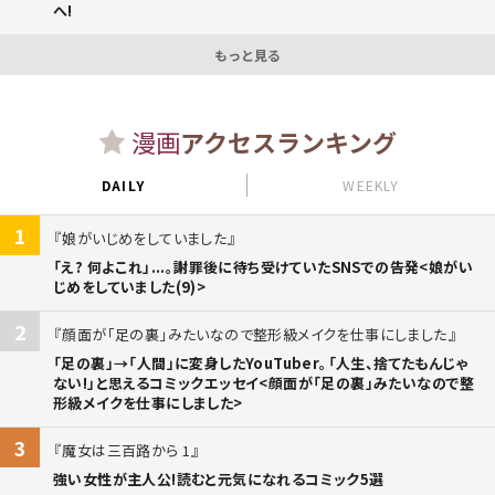
へ!
もっと見る
漫画
アクセスランキング
DAILY
WEEKLY
1
娘がいじめをしていました
「え? 何よこれ」...。謝罪後に待ち受けていたSNSでの告発<娘がい
じめをしていました(9)>
2
顔面が「足の裏」みたいなので整形級メイクを仕事にしました
「足の裏」→「人間」に変身したYouTuber。「人生、捨てたもんじゃ
ない!」と思えるコミックエッセイ<顔面が「足の裏」みたいなので整
形級メイクを仕事にしました>
3
魔女は三百路から 1
強い女性が主人公!読むと元気になれるコミック5選