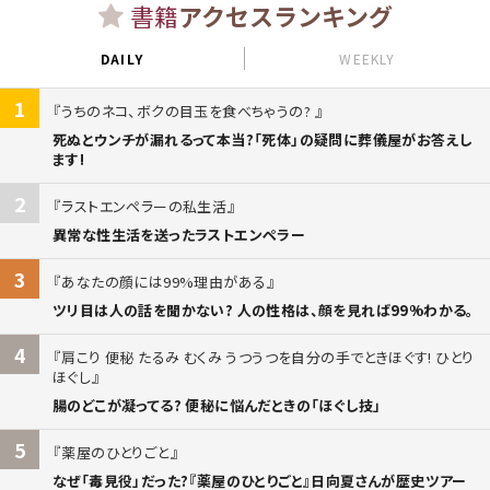
書籍
アクセスランキング
DAILY
WEEKLY
1
うちのネコ、ボクの目玉を食べちゃうの?
死ぬとウンチが漏れるって本当?「死体」の疑問に葬儀屋がお答えし
ます!
2
ラストエンペラーの私生活
異常な性生活を送ったラストエンペラー
3
あなたの顔には99%理由がある
ツリ目は人の話を聞かない? 人の性格は、顔を見れば99%わかる。
4
肩こり 便秘 たるみ むくみ うつうつを自分の手でときほぐす! ひとり
ほぐし
腸のどこが凝ってる? 便秘に悩んだときの「ほぐし技」
5
薬屋のひとりごと
なぜ「毒見役」だった?『薬屋のひとりごと』日向夏さんが歴史ツアー