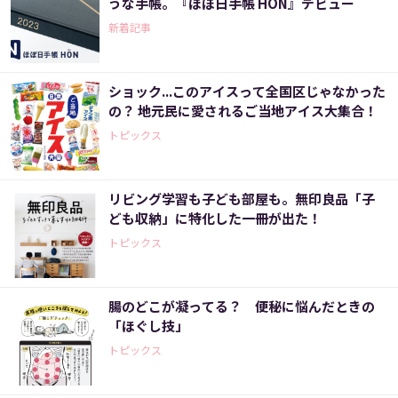
うな手帳。『ほぼ日手帳 HON』デビュー
新着記事
ショック...このアイスって全国区じゃなかった
の？ 地元民に愛されるご当地アイス大集合！
トピックス
リビング学習も子ども部屋も。無印良品「子
ども収納」に特化した一冊が出た！
トピックス
腸のどこが凝ってる？ 便秘に悩んだときの
「ほぐし技」
トピックス