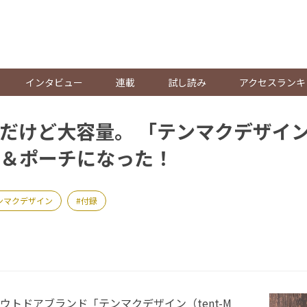
。
インタビュー
連載
試し読み
アクセスランキ
だけど大容量。 「テンマクデザイ
＆ポーチになった！
ンマクデザイン
付録
トドアブランド「テンマクデザイン（tent-M