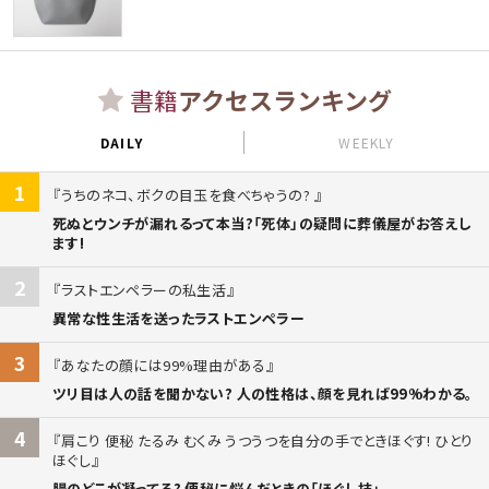
書籍
アクセスランキング
DAILY
WEEKLY
1
うちのネコ、ボクの目玉を食べちゃうの?
死ぬとウンチが漏れるって本当?「死体」の疑問に葬儀屋がお答えし
ます!
2
ラストエンペラーの私生活
異常な性生活を送ったラストエンペラー
3
あなたの顔には99%理由がある
ツリ目は人の話を聞かない? 人の性格は、顔を見れば99%わかる。
4
肩こり 便秘 たるみ むくみ うつうつを自分の手でときほぐす! ひとり
ほぐし
腸のどこが凝ってる? 便秘に悩んだときの「ほぐし技」