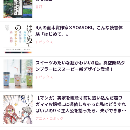
書評
4人の直木賞作家×YOASOBI。こんな読書体
験「はじめて」。
トピックス
スイーツみたいな超かわいい3色。真空断熱タ
ンブラーにスヌーピー新デザイン登場！
トピックス
【マンガ】実家を破産寸前に追い込んだ超ワ
ガママお嬢様...に憑依しちゃった私はどうすれ
ばいいの!?＜主人公を拾ったら、夫ができまし
た 2話＞
アニメ・コミック