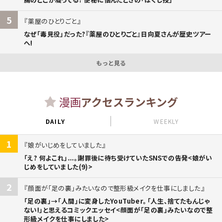
5
薬屋のひとりごと
なぜ「毒見役」だった?『薬屋のひとりごと』日向夏さんが歴史ツアー
へ!
もっと見る
漫画
アクセスランキング
DAILY
WEEKLY
1
娘がいじめをしていました
「え? 何よこれ」...。謝罪後に待ち受けていたSNSでの告発<娘がい
じめをしていました(9)>
2
顔面が「足の裏」みたいなので整形級メイクを仕事にしました
「足の裏」→「人間」に変身したYouTuber。「人生、捨てたもんじゃ
ない!」と思えるコミックエッセイ<顔面が「足の裏」みたいなので整
形級メイクを仕事にしました>