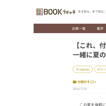
本を知る。本で知る
記事一覧
書評
【これ、付
一緒に夏の
Coleman
コー
付録がすごい
2022/7/16
この夏を身軽に過