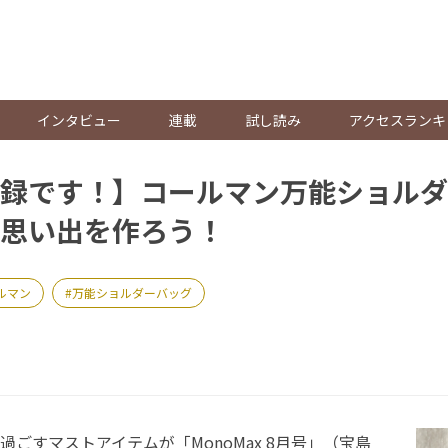
。
インタビュー
連載
試し読み
アクセスランキ
録です！】コールマン万能ショルダ
思い出を作ろう！
ルマン
万能ショルダーバッグ
ごすマストアイテムが「MonoMax 8月号」（宝島