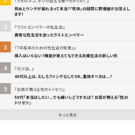
うちのネコ、ボクの目玉を食べちゃうの?
死ぬとウンチが漏れるって本当?「死体」の疑問に葬儀屋がお答えし
ます!
2
ラストエンペラーの私生活
異常な性生活を送ったラストエンペラー
3
『中高年のための性生活の知恵』
挿入はいらない?機能が衰えてもできる夫婦生活の新しい形
4
化け活。
40代以上は、むしろファンデなしでOK。重視すべきは...?
5
女医が教える性のトリセツ
50代「本当はしたい...でも痛い!」どうすれば? 女医が教える「性の
トリセツ」
もっと見る