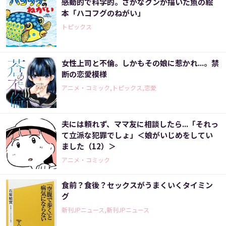
感動的で科学的。さかなクンが描いた魚の絵
本「ハコフグのねがい」
トピックス
女性上司と不倫。しかもその娘に惹かれ...。禁
断の恋愛模様
アニメ・コミック,トピックス,恋愛
夫には頼れず、ママ友に相談したら...「それっ
て立派な犯罪でしょ」＜娘がいじめをしてい
ました（12）＞
アニメ・コミック
食前？食後？セックスがうまくいくタイミン
グ
新刊JPニュース,新刊JPニュース