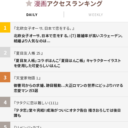
漫画
アクセスランキング
DAILY
WEEKLY
1
北欧女子オーサ、日本で恋をする。
北欧女子オーサ、日本で恋をする。:(7) 離婚率が高いスウェーデン。
結婚より人気なのは...
2
夏目友人帳 25
「夏目友人帳」コラボはんこ「夏目はんこ帳」 キャラクターイラスト
を使用した可愛らしいはんこ
3
天堂家物語 1
御曹司からの求婚、跡目騒動...大正ロマンの世界にどっぷりハマる
恋愛マンガ3選
4
ヲタクに恋は難しい (11)
『ヲタ恋』堂々完結! 成海がついにオタク告白 描きおろしでは後日
譚も
5
リベンジ・ラブ