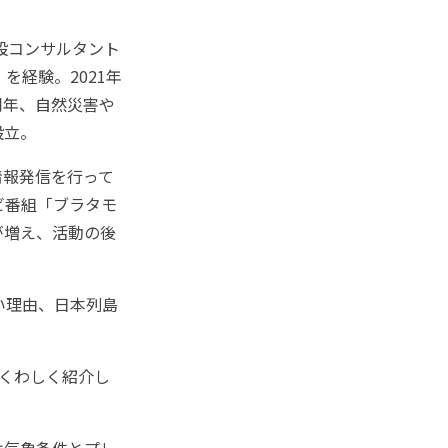
設コンサルタント
を経験。2021年
同年、自然災害や
設立。
報発信を行って
ビ番組「ブラタモ
が増え、活動の後
い理由、日本列島
くわしく紹介し
は気象条件とプレ