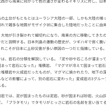
北西から南東に向かって色の濃さが変わるイギリスに対し、日
の土台がもともとはユーラシア大陸の一部、しかも大陸の端
切れで雑多な地質がモザイク状に集合した陸地だったことに由
大地が引き裂かれて細切れになり、南東の方に移動してきた
けだと説明する。日本列島の激動の歴史が、ツギハギで弱く脆
これこそが日本に土砂災害が多い原因の一つだと指摘している
は、岩石の分類を解説している。「泥や砂や石ころが溜まって
固まって岩石になった」堆積岩、「マグマが冷えて固まって岩石
は堆積岩や火成岩だったものが、マグマに焼かれたり、地下の
るなどの影響によって、別の岩石に変わった」変成岩の3グルー
れる。
岩では、泥が固まったものは泥岩、砂が固まれば砂岩、火山
だ。「ブラタモリ」でタモリがとっさに岩石の名前を言い当て