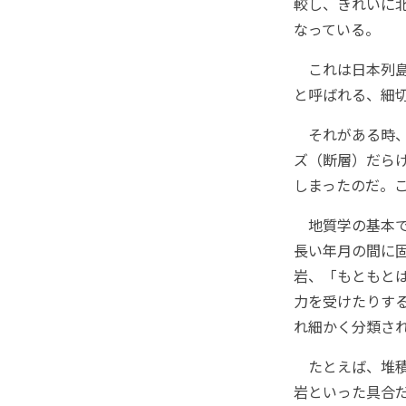
較し、きれいに
なっている。
これは日本列島
と呼ばれる、細
それがある時、
ズ（断層）だら
しまったのだ。
地質学の基本で
長い年月の間に
岩、「もともと
力を受けたりす
れ細かく分類さ
たとえば、堆積
岩といった具合