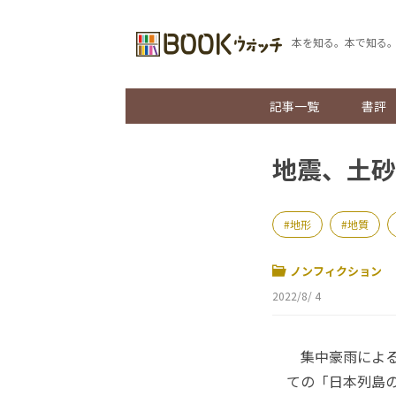
本を知る。本で知る
記事一覧
書評
地震、土砂
地形
地質
ノンフィクション
2022/8/ 4
集中豪雨による
ての「日本列島の