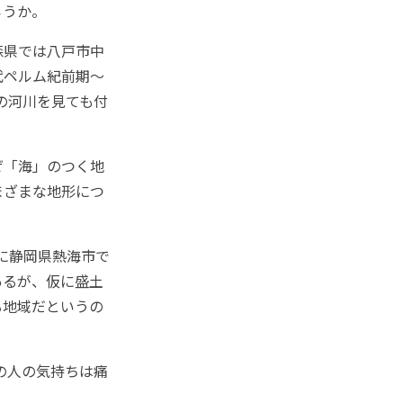
ろうか。
森県では八戸市中
代ペルム紀前期～
の河川を見ても付
ぜ「海」のつく地
まざまな地形につ
に静岡県熱海市で
あるが、仮に盛土
る地域だというの
の人の気持ちは痛