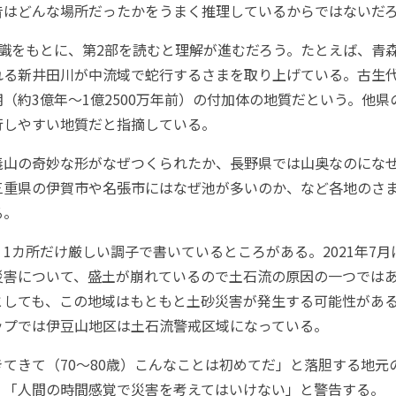
昔はどんな場所だったかをうまく推理しているからではないだ
識をもとに、第2部を読むと理解が進むだろう。たとえば、青
れる新井田川が中流域で蛇行するさまを取り上げている。古生
（約3億年～1億2500万年前）の付加体の地質だという。他県
行しやすい地質だと指摘している。
山の奇妙な形がなぜつくられたか、長野県では山奥なのにな
三重県の伊賀市や名張市にはなぜ池が多いのか、など各地のさ
る。
カ所だけ厳しい調子で書いているところがある。2021年7月
災害について、盛土が崩れているので土石流の原因の一つでは
としても、この地域はもともと土砂災害が発生する可能性があ
ップでは伊豆山地区は土石流警戒区域になっている。
てきて（70～80歳）こんなことは初めてだ」と落胆する地元
、「人間の時間感覚で災害を考えてはいけない」と警告する。