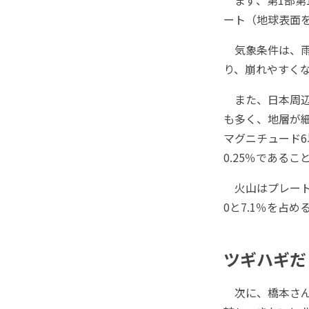
ート（地球表面
気象条件は、雨
り、崩れやすく
また、日本周辺
も多く、地層が細
マグニチュード6
0.25％である
火山はプレートの
0と7.1％を占
ツギハギだ
次に、橋本さん