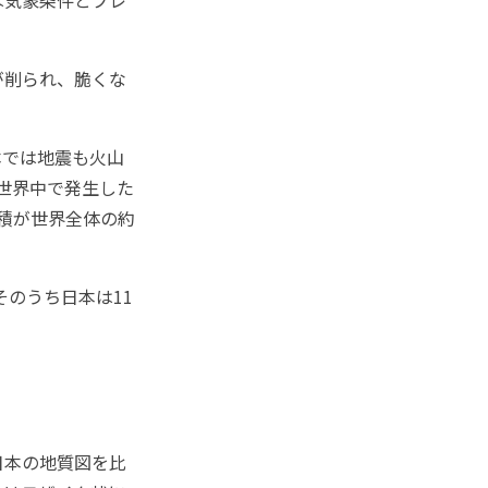
が削られ、脆くな
では地震も火山
に世界中で発生した
面積が世界全体の約
のうち日本は11
日本の地質図を比