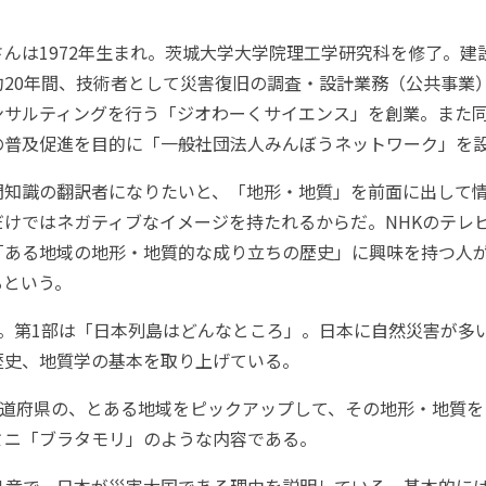
んは1972年生まれ。茨城大学大学院理工学研究科を修了。建
20年間、技術者として災害復旧の調査・設計業務（公共事業）
ンサルティングを行う「ジオわーくサイエンス」を創業。また
の普及促進を目的に「一般社団法人みんぼうネットワーク」を
知識の翻訳者になりたいと、「地形・地質」を前面に出して情
だけではネガティブなイメージを持たれるからだ。NHKのテレ
「ある地域の地形・地質的な成り立ちの歴史」に興味を持つ人
るという。
。第1部は「日本列島はどんなところ」。日本に自然災害が多
歴史、地質学の基本を取り上げている。
都道府県の、とある地域をピックアップして、その地形・地質を
ミニ「ブラタモリ」のような内容である。
1章で、日本が災害大国である理由を説明している。基本的に