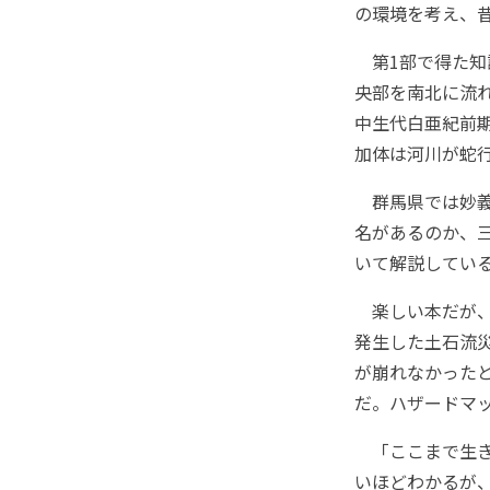
の環境を考え、
第1部で得た知
央部を南北に流
中生代白亜紀前期
加体は河川が蛇
群馬県では妙義
名があるのか、
いて解説してい
楽しい本だが、1
発生した土石流
が崩れなかった
だ。ハザードマ
「ここまで生き
いほどわかるが