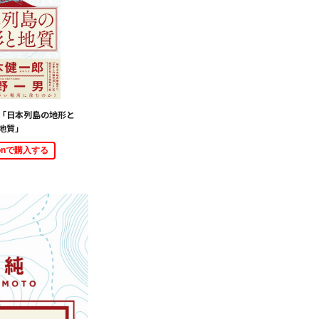
「日本列島の地形と
地質」
zonで購入する