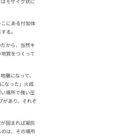
本はモザイク状に
っこにある付加体
来する。
のだから、当然キ
い地質をつくって
。
地層になって、
になった」火成
深い場所で強い圧
プがあり、それぞ
灰が固まれば凝灰
るのは、その場所