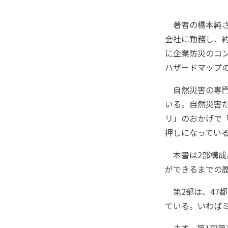
著者の橋本純さ
会社に勤務し、約
に企業防災のコ
ハザードマップ
自然災害の専門
いる。自然災害
リ」のおかげで
押しになってい
本書は2部構成
ができるまでの
第2部は、47
ている。いわば
まず、第1部第