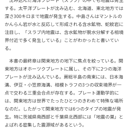
沈み込んだ海洋プレート（スラブ）の中でも地震は発生
する。太平洋プレートが沈み込む、北海道、東北地方では
深さ300キロまで地震が発生する。中島さんはマントルの
かんらん岩が水と反応して形成される含水鉱物、蛇紋岩に
注目し、「スラブ内地震は、含水鉱物が脱水分解する相境
界付近で多く発生している」ことがわかったと書いてい
る。
本書の最終章は関東地方の地下に焦点を絞っている。関
東地方はオホーツクプレートに属し、その下に2つの海洋
プレートが沈み込んでいる。房総半島の南東には、日本海
溝、伊豆・小笠原海溝、相模トラフの3つの収束境界が一
点で交わる三重会合点が存在する。プレート運動学的に
は、関東地方は世界でたったひとつのきわめて特殊な場所
なのだ。したがって関東地方では6つのタイプの地震が発
生。特に茨城県南西部と千葉県北西部には「地震の巣」と
よばれる密集した震源域があるという。