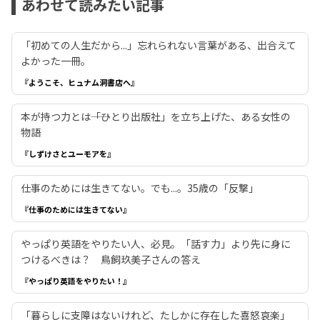
あわせて読みたい記事
「初めての人生だから...」忘れられない言葉がある、出合えて
よかった一冊。
『ようこそ、ヒュナム洞書店へ』
本が持つ力とは――「ひとり出版社」を立ち上げた、ある女性の
物語
『しずけさとユーモアを』
仕事のためには生きてない。でも...。35歳の「反撃」
『仕事のためには生きてない』
やっぱり英語をやりたい人、必見。「話す力」より先に身に
つけるべきは？ 鳥飼玖美子さんの答え
『やっぱり英語をやりたい！』
「暮らしに支障はないけれど、たしかに存在した喜怒哀楽」