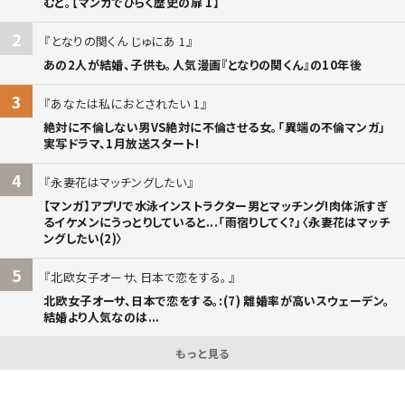
むと。【マンガでひらく歴史の扉 1】
2
となりの関くん じゅにあ 1
あの2人が結婚、子供も。人気漫画『となりの関くん』の10年後
3
あなたは私におとされたい 1
絶対に不倫しない男VS絶対に不倫させる女。「異端の不倫マンガ」
実写ドラマ、1月放送スタート!
4
永妻花はマッチングしたい
【マンガ】アプリで水泳インストラクター男とマッチング!肉体派すぎ
るイケメンにうっとりしていると...「雨宿りしてく?」〈永妻花はマッチ
ングしたい(2)〉
5
北欧女子オーサ、日本で恋をする。
北欧女子オーサ、日本で恋をする。:(7) 離婚率が高いスウェーデン。
結婚より人気なのは...
もっと見る