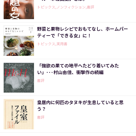
トピックス,ノンフィクション,書評
野菜と果物レシピでおもてなし、ホームパー
ティーで「できる女」に！
トピックス,実用書
「強欲の果ての地平へたどり着いてみた
い」･･･村山由佳、衝撃作の続編
書評
皇居内に何匹のタヌキが生息していると思
う？
書評