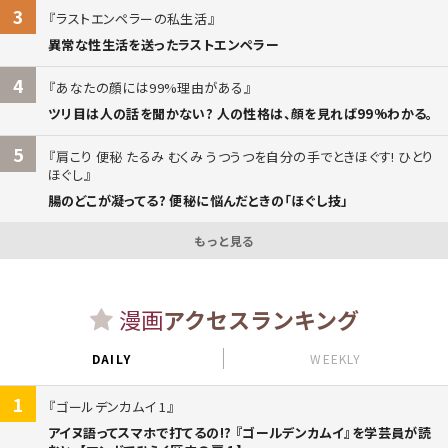
3
ラストエンペラーの私生活
異常な性生活を送ったラストエンペラー
4
あなたの顔には99%理由がある
ツリ目は人の話を聞かない? 人の性格は、顔を見れば99%わかる。
5
肩こり 便秘 たるみ むくみ うつうつを自分の手でときほぐす! ひとり
ほぐし
腸のどこが凝ってる? 便秘に悩んだときの「ほぐし技」
もっと見る
漫画
アクセスランキング
DAILY
WEEKLY
1
ゴールデンカムイ 1
アイヌ語ってスマホで打てるの!? 『ゴールデンカムイ』を学芸員が読