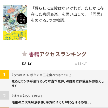
「暮らしに支障はないけれど、たしかに存
在した喜怒哀楽」を思い出して。「同居」
をめぐる5つの物語。
書籍
アクセスランキング
DAILY
WEEKLY
1
うちのネコ、ボクの目玉を食べちゃうの?
死ぬとウンチが漏れるって本当?「死体」の疑問に葬儀屋がお答えし
ます!
2
消えた神父、その後
昭和の二大未解決事件。海外に消えた「神父」はその後...。