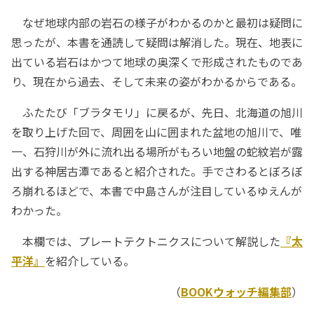
なぜ地球内部の岩石の様子がわかるのかと最初は疑問に
思ったが、本書を通読して疑問は解消した。現在、地表に
出ている岩石はかつて地球の奥深くで形成されたものであ
り、現在から過去、そして未来の姿がわかるからである。
ふたたび「ブラタモリ」に戻るが、先日、北海道の旭川
を取り上げた回で、周囲を山に囲まれた盆地の旭川で、唯
一、石狩川が外に流れ出る場所がもろい地盤の蛇紋岩が露
出する神居古潭であると紹介された。手でさわるとぼろぼ
ろ崩れるほどで、本書で中島さんが注目しているゆえんが
わかった。
本欄では、プレートテクトニクスについて解説した
『太
平洋』
を紹介している。
（
BOOKウォッチ編集部
）