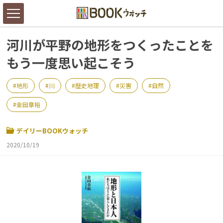
河川が平野の地形をつくったことを
もう一度思い起こそう
地形
川
歴史地理
災害
自然
金田章裕
デイリーBOOKウォッチ
2020/10/19