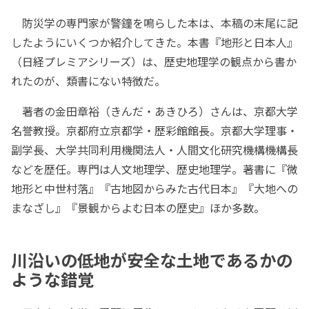
防災学の専門家が警鐘を鳴らした本は、本稿の末尾に記
したようにいくつか紹介してきた。本書『地形と日本人』
（日経プレミアシリーズ）は、歴史地理学の観点から書か
れたのが、類書にない特徴だ。
著者の金田章裕（きんだ・あきひろ）さんは、京都大学
名誉教授。京都府立京都学・歴彩館館長。京都大学理事・
副学長、大学共同利用機関法人・人間文化研究機構機構長
などを歴任。専門は人文地理学、歴史地理学。著書に『微
地形と中世村落』『古地図からみた古代日本』『大地への
まなざし』『景観からよむ日本の歴史』ほか多数。
川沿いの低地が安全な土地であるかの
ような錯覚