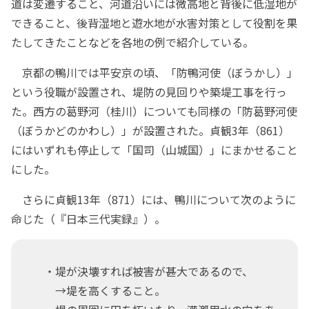
道は変遷すること、河道沿いには微高地と背後に低湿地が
できること、後背湿地と遊水地が水害対策として役割を果
たしてきたことなどを各地の例で紹介している。
京都の鴨川では平安京の頃、「防鴨河使（ぼうかし）」
という役職が設置され、堤防の見回りや築堤工事を行っ
た。西方の葛野河（桂川）についても同様の「防葛野河使
（ぼうかどのかわし）」が設置された。貞観3年（861）
にはいずれも停止して「国司（山城国）」にまかせること
にした。
さらに貞観13年（871）には、鴨川について次のように
命じた（『日本三代実録』）。
・堤が決壊すれば被害が甚大であるので、
→堤を高くすること。