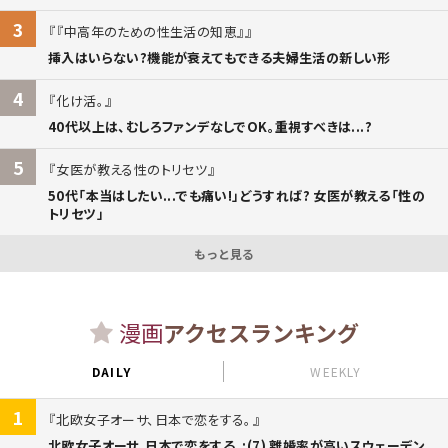
3
『中高年のための性生活の知恵』
挿入はいらない?機能が衰えてもできる夫婦生活の新しい形
4
化け活。
40代以上は、むしろファンデなしでOK。重視すべきは...?
5
女医が教える性のトリセツ
50代「本当はしたい...でも痛い!」どうすれば? 女医が教える「性の
トリセツ」
もっと見る
漫画
アクセスランキング
DAILY
WEEKLY
1
北欧女子オーサ、日本で恋をする。
北欧女子オーサ、日本で恋をする。:(7) 離婚率が高いスウェーデン。