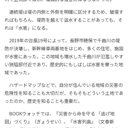
連続堤は堤の内側と外側を明確に区分するため、破堤す
ればもちろん、堤防を越えて溢水することがあっても、そ
れは「水害」になる。
2019年の台風19号によって、長野市穂保で千曲川の堤
防が決壊し、新幹線車両基地をはじめ、多くの住宅、施設
が水害にあった。この地域も増水した千曲川が氾濫しやす
い狭隘部付近であり、歴史的にもしばしば水害を蒙った地
域であった。
ハザードマップなどで、自分が住んでいる地域の災害の
危険性を知ることも大切だが、そもそもどういう土地であ
ったのか、歴史を知ることも重要だ。
BOOKウォッチでは、『災害から命を守る 「逃げ地
図」づくり』（ぎょうせい）、『水害列島』（文春新