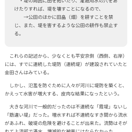
・堤の周囲に田を拓いたり、灌漑用水の穴をあ
けたりすれば、堤を壊すことになるので、
→公田のほかに田畠（畑）を耕すことを禁
じ、また、堤を害するような公田の耕作も禁止す
る。
これらの記述から、少なくとも平安京側（西側、右岸）
には、すでに連続した堤防（連続堤）が建設されていたと
金田さんはみている。
しかし、氾濫を防ぐために人々が河川に堤防を築くと、
かえって水害が増大する、皮肉な結果になったという。
大きな河川で一般的だったのは不連続な「霞堤」ないし
「筋違い堤」だった。増水すれば不連続なすき間から流水
があふれ、破堤の危険を避けることが出来た。流勢はそが
れて上流部で滞水、壊滅的な被害にはならなかった。