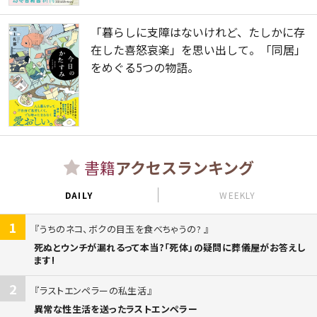
「暮らしに支障はないけれど、たしかに存
在した喜怒哀楽」を思い出して。「同居」
をめぐる5つの物語。
書籍
アクセスランキング
DAILY
WEEKLY
1
うちのネコ、ボクの目玉を食べちゃうの?
死ぬとウンチが漏れるって本当?「死体」の疑問に葬儀屋がお答えし
ます!
2
ラストエンペラーの私生活
異常な性生活を送ったラストエンペラー