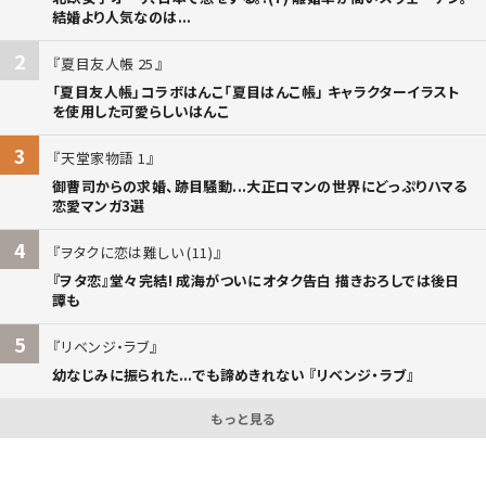
結婚より人気なのは...
2
夏目友人帳 25
「夏目友人帳」コラボはんこ「夏目はんこ帳」 キャラクターイラスト
を使用した可愛らしいはんこ
3
天堂家物語 1
御曹司からの求婚、跡目騒動...大正ロマンの世界にどっぷりハマる
恋愛マンガ3選
4
ヲタクに恋は難しい (11)
『ヲタ恋』堂々完結! 成海がついにオタク告白 描きおろしでは後日
譚も
5
リベンジ・ラブ
幼なじみに振られた...でも諦めきれない 『リベンジ・ラブ』
もっと見る