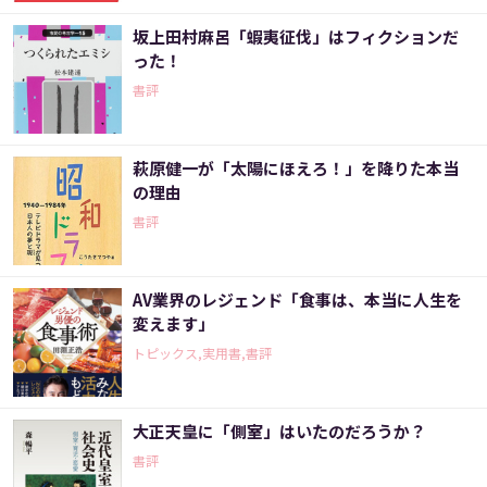
坂上田村麻呂「蝦夷征伐」はフィクションだ
った！
書評
萩原健一が「太陽にほえろ！」を降りた本当
の理由
書評
AV業界のレジェンド「食事は、本当に人生を
変えます」
トピックス,実用書,書評
大正天皇に「側室」はいたのだろうか？
書評