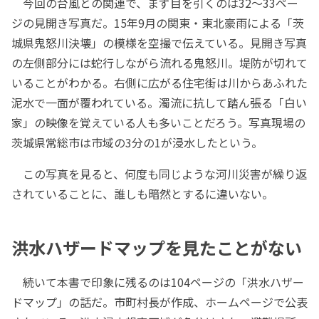
今回の台風との関連で、まず目を引くのは32～33ペー
ジの見開き写真だ。15年9月の関東・東北豪雨による「茨
城県鬼怒川決壊」の模様を空撮で伝えている。見開き写真
の左側部分には蛇行しながら流れる鬼怒川。堤防が切れて
いることがわかる。右側に広がる住宅街は川からあふれた
泥水で一面が覆われている。濁流に抗して踏ん張る「白い
家」の映像を覚えている人も多いことだろう。写真現場の
茨城県常総市は市域の3分の1が浸水したという。
この写真を見ると、何度も同じような河川災害が繰り返
されていることに、誰しも暗然とするに違いない。
洪水ハザードマップを見たことがない
続いて本書で印象に残るのは104ページの「洪水ハザー
ドマップ」の話だ。市町村長が作成、ホームページで公表