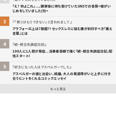
「え? 何よこれ」...。謝罪後に待ち受けていたSNSでの告発<娘がい
じめをしていました(9)>
3
「君とはもうできない」と言われまして
アラフォー以上は7割超?! セックスレスに悩む妻が封印すべき「萎え
言葉」とは
4
続・統合失調症日記
100人に1人弱が発症...当事者目線で描く『続・統合失調症日記』配
信スタート!
5
好きになった人はアスペルガーでした
アスペルガーの彼と出会い、結婚。大人の発達障がいと上手に付き
合うヒントをくれるコミックエッセイ
もっと見る