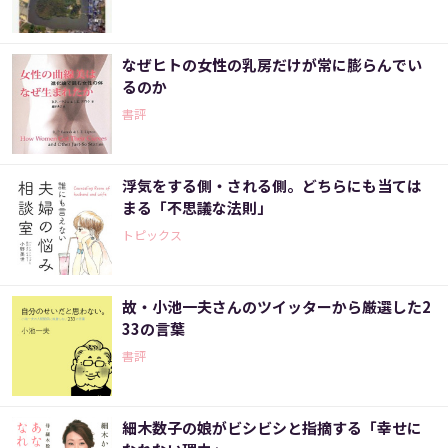
なぜヒトの女性の乳房だけが常に膨らんでい
るのか
書評
浮気をする側・される側。どちらにも当ては
まる「不思議な法則」
トピックス
故・小池一夫さんのツイッターから厳選した2
33の言葉
書評
細木数子の娘がビシビシと指摘する「幸せに