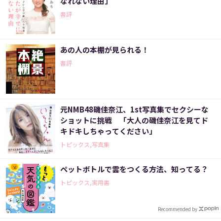
なれない理由」
書評
あの人の本棚が見られる！
書評
元NMB48磯佳奈江、1st写真集でセクシーな
ショットに挑戦 「大人の磯佳奈江を見てド
キドキしちゃってください」
トピックス,写真集
ペットボトルで雲をつくる方法、知ってる？
トピックス,実用書
Recommended by