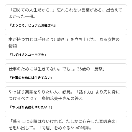
「初めての人生だから...」忘れられない言葉がある、出合えて
よかった一冊。
『ようこそ、ヒュナム洞書店へ』
本が持つ力とは――「ひとり出版社」を立ち上げた、ある女性の
物語
『しずけさとユーモアを』
仕事のためには生きてない。でも...。35歳の「反撃」
『仕事のためには生きてない』
やっぱり英語をやりたい人、必見。「話す力」より先に身に
つけるべきは？ 鳥飼玖美子さんの答え
『やっぱり英語をやりたい！』
「暮らしに支障はないけれど、たしかに存在した喜怒哀楽」
を思い出して。「同居」をめぐる5つの物語。