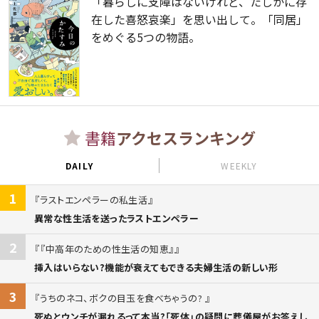
「暮らしに支障はないけれど、たしかに存
在した喜怒哀楽」を思い出して。「同居」
をめぐる5つの物語。
書籍
アクセスランキング
DAILY
WEEKLY
1
ラストエンペラーの私生活
異常な性生活を送ったラストエンペラー
2
『中高年のための性生活の知恵』
挿入はいらない?機能が衰えてもできる夫婦生活の新しい形
3
うちのネコ、ボクの目玉を食べちゃうの?
死ぬとウンチが漏れるって本当?「死体」の疑問に葬儀屋がお答えし