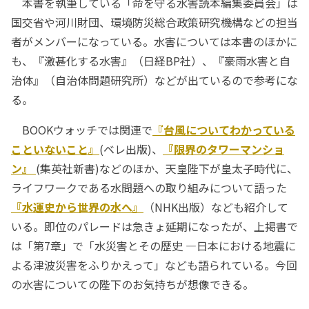
本書を執筆している「命を守る水害読本編集委員会」は
国交省や河川財団、環境防災総合政策研究機構などの担当
者がメンバーになっている。水害については本書のほかに
も、『激甚化する水害』（日経BP社）、『豪雨水害と自
治体』（自治体問題研究所）などが出ているので参考にな
る。
BOOKウォッチでは関連で
『台風についてわかっている
こといないこと』
(ベレ出版)、
『限界のタワーマンショ
ン』
(集英社新書)などのほか、天皇陛下が皇太子時代に、
ライフワークである水問題への取り組みについて語った
『水運史から世界の水へ』
（NHK出版）なども紹介して
いる。即位のパレードは急きょ延期になったが、上掲書で
は「第7章」で「水災害とその歴史 ―日本における地震に
よる津波災害をふりかえって」なども語られている。今回
の水害についての陛下のお気持ちが想像できる。