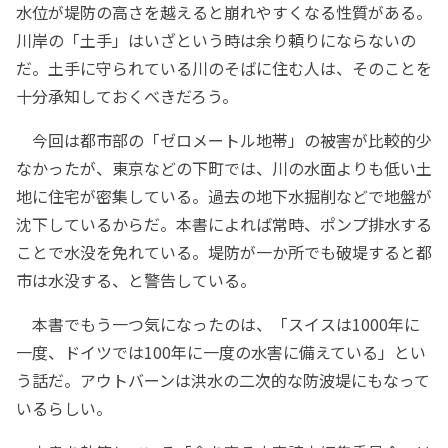
水位が堤防の高さを越えると崩れやすくなる性質がある。
川岸の「土手」はいざという時は余り頼りにならないの
だ。土手に守られている川のそばに住む人は、そのことを
十分承知しておくべきだろう。
今回は都市部の「ゼロメートル地帯」の被害が比較的少
なかったが、東京などの下町では、川の水面よりも低い土
地に住宅が密集している。過去の地下水掘削などで地盤が
沈下しているからだ。本書によれば常時、ポンプ排水する
ことで水没を免れている。堤防が一か所でも破堤すると都
市は水没する、と警告している。
本書でもう一つ気になったのは、「スイスは1000年に
一度、ドイツでは100年に一度の水害に備えている」とい
う話だ。アウトバーンは洪水の二次的な防波堤にもなって
いるらしい。