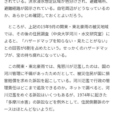
されている。洪水浸水想定区域が色分けされ、避難場所、
避難経路が図示されている。自宅周辺がどうなっているの
か、あらかじめ確認しておくとよいだろう。
ところが、上記の15年9月の関東・東北豪雨の被災地域
では、その後の住民調査（中央大学河川・水文研究室）に
よると、「ハザードマップを知らない・見たことがない」
との回答が6割を占めたという。せっかくのハザードマッ
プが、宝の持ち腐れになっている。
この関東・東北豪雨では、鬼怒川が氾濫したのは、国の
河川管理に不備があったためだとして、被災住民が国に損
害賠償を求めた訴訟を起こしている。河川氾濫で行政の管
理責任はどこまで追及できるのか。ネットで調べると、河
川氾濫をめぐる訴訟はいくつもあるが、1974年に起きた
「多摩川水害」の訴訟などを例外として、住民側勝訴のケ
ースはほとんどないようだ。