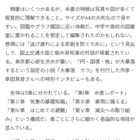
類書はいくつかあるが、本書の特徴は写真や図が多くて
視覚的に理解できること。サイズがA4の大判なので見や
すい。図鑑やグラフ雑誌に近い体裁だ。中学や高校の図書
室に置かれることを想定して編集されたのかもしれない。
巻頭には「逃げ遅れによる悲劇を防ぐために」という見出
しで、国土交通大臣と栃木県知事の対談が掲載されてい
る。東京都心部を洪水が襲い、「円・国債・株」が大暴落
するという設定の小説『大暴落 ガラ』を刊行した作家・
幸田真音さんへの特別インタビューもある。
全体は5章に分かれている。「第I章 水害レポート」
「第Ⅱ章 気象の基礎知識」「第Ⅲ章 豪雨に備える」
「第Ⅳ章 はじめての避難」「第Ⅴ章 減災への取り組
み」という構成だ。章ごとにさらに細かく各論的な項目が
並んでいる。