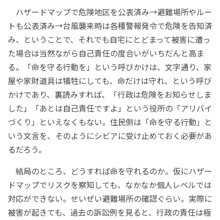
ハザードマップで危険地区を公表済み→避難場所やルー
トも公表済み→台風襲来時は各種警報発令で危険を告知済
み、ということで、それでも自宅にとどまって被害に遭っ
た場合は当然ながら自己責任の度合いがいちだんと高ま
る。「命を守る行動を」という呼びかけは、文字通り、家
屋や家財道具は犠牲にしても、命だけは守れ、という呼び
かけであり、裏読みすれば、「行政は危険をお知らせしま
した」「あとは自己責任ですよ」という役所の「アリバイ
づくり」といえなくもない。住民側は「命を守る行動」と
いう文言を、そのようにシビアに受け止めておく必要があ
るだろう。
結局のところ、どうすれば命を守れるのか。仮にハザー
ドマップでリスクを察知しても、なかなか個人レベルでは
対応ができない。せいぜい避難場所の確認ぐらい。実際に
被害が起きても、過去の訴訟例を見ると、行政の責任は極