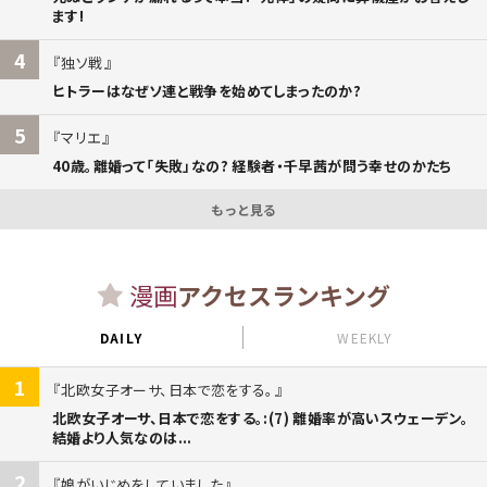
ます!
4
独ソ戦
ヒトラーはなぜソ連と戦争を始めてしまったのか?
5
マリエ
40歳。離婚って「失敗」なの? 経験者・千早茜が問う幸せのかたち
もっと見る
漫画
アクセスランキング
DAILY
WEEKLY
1
北欧女子オーサ、日本で恋をする。
北欧女子オーサ、日本で恋をする。:(7) 離婚率が高いスウェーデン。
結婚より人気なのは...
2
娘がいじめをしていました