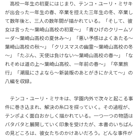
高校一年生の初夏にはじまり、テンコ・ユーリ・ミサキ
が出会った一年生の春、卒業を控えた三年生の冬、卒業し
て数年後と、三人の数年間が描かれている。「そして、彼
女は言った～葉崎山高校の初夏～」「青ひげのクリームソ
ーダ～葉崎山高校の夏休み～」「悪い予感はよくあたる～
葉崎山高校の秋～」「クリスマスの幽霊～葉崎山高校の冬
～」「たぶん、天使は負けない～葉崎山高校の春～」「な
れそめは道の上～葉崎山高校、一年前の春～」「卒業旅
行」「潮風にさよなら～新装版のあとがきにかえて～」の
八編を収録。
テンコ・ユーリ・ミサキは、学園内外で次々と起こる事
件に巻き込まれ、解決の糸口を探っていく。その過程が、
テンポよく面白おかしく描かれている。一つ一つの物語は
バタバタと展開していく印象を受けたが、本書のいちばん
の見どころは、彼女たちのかけあいだろう。どんな事件が