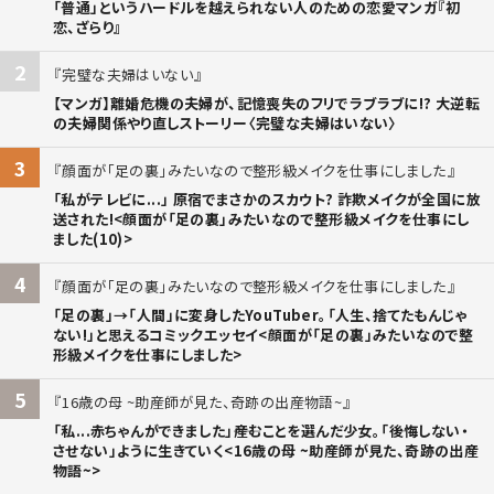
「普通」というハードルを越えられない人のための恋愛マンガ『初
恋、ざらり』
2
完璧な夫婦はいない
【マンガ】離婚危機の夫婦が、記憶喪失のフリでラブラブに!? 大逆転
の夫婦関係やり直しストーリー〈完璧な夫婦はいない〉
3
顔面が「足の裏」みたいなので整形級メイクを仕事にしました
「私がテレビに...」 原宿でまさかのスカウト? 詐欺メイクが全国に放
送された!<顔面が「足の裏」みたいなので整形級メイクを仕事にし
ました(10)>
4
顔面が「足の裏」みたいなので整形級メイクを仕事にしました
「足の裏」→「人間」に変身したYouTuber。「人生、捨てたもんじゃ
ない!」と思えるコミックエッセイ<顔面が「足の裏」みたいなので整
形級メイクを仕事にしました>
5
16歳の母 ~助産師が見た、奇跡の出産物語~
「私...赤ちゃんができました」――産むことを選んだ少女。「後悔しない・
させない」ように生きていく<16歳の母 ~助産師が見た、奇跡の出産
物語~>