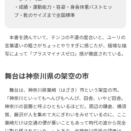
・成績・運動能力・容姿・身長体重バストヒッ
プ・靴のサイズまで全国標準
本書を読んでいて、テンコの不運の度合いと、ユーリの
言葉遣いの粗さがちょっとやりすぎに感じたが、極端な描
写によって「プラスマイナスゼロ」感が徹底されている。
舞台は神奈川県の架空の市
舞台は、神奈川県葉崎（はざき）市という架空の市。
「神奈川といってもへんぴもへんぴ、田舎、いやど田舎。
神奈川の盲腸と呼ぶひともいるほどだ。周辺の鎌倉、横須
賀、藤沢が人を集めて大にぎわいをみせているのに、ここ
葉崎だけは交通の便が悪いこともあって時代の波から完全
に取り残されていた。」とあり、元神奈川県民の評者は、