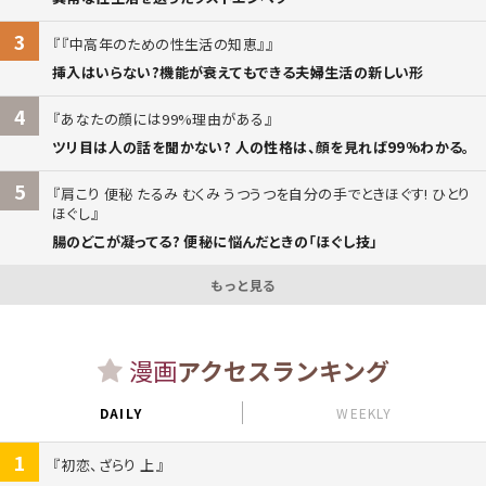
3
『中高年のための性生活の知恵』
挿入はいらない?機能が衰えてもできる夫婦生活の新しい形
4
あなたの顔には99%理由がある
ツリ目は人の話を聞かない? 人の性格は、顔を見れば99%わかる。
5
肩こり 便秘 たるみ むくみ うつうつを自分の手でときほぐす! ひとり
ほぐし
腸のどこが凝ってる? 便秘に悩んだときの「ほぐし技」
もっと見る
漫画
アクセスランキング
DAILY
WEEKLY
1
初恋、ざらり 上