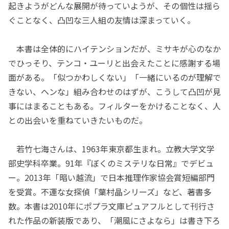
起きようがどんな展開が待っていようが、その個性は揺ら
ぐことなく、凸凹な三人組の友情は深まっていく。
本書は全体的にハイテンションだが、ミサキが心のなか
でひっそり、テンコ・ユーリと出会えたことに感謝する場
面がある。「似つかわしくない」「一緒にいるのが理解で
きない、ヘンな」組み合わせのはずが、こうして凸凹が見
事にはまることもある。フィルターをかけることなく、人
との出会いを重ねていきたいものだ。
若竹七海さんは、1963年東京都生まれ。立教大学文学
部史学科卒業。91年『ぼくのミステリな日常』でデビュ
ー。2013年「暗い越流」で日本推理作家協会賞短編部門
を受賞。不運な女探偵「葉村晶シリーズ」など、著書多
数。本書は2010年にポプラ文庫ピュアフルとして刊行さ
れた作品の新装版であり、「潮風にさよなら」は書き下ろ