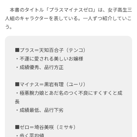
本書のタイトル「プラスマイナスゼロ」は、女子高生三
人組のキャラクターを表している。一人ずつ紹介していこ
う。
■プラス＝天知百合子（テンコ）
・不運に愛される美しいお嬢様
・成績優秀、品行方正
■マイナス＝黒岩有理（ユーリ）
・極悪腕力娘とあだ名のつく不良にすくすくと成
長
・成績最低、品行下劣
■ゼロ＝埼谷美咲（ミサキ）
・歩く平均値