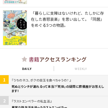
「暮らしに支障はないけれど、たしかに存
在した喜怒哀楽」を思い出して。「同居」
をめぐる5つの物語。
書籍
アクセスランキング
DAILY
WEEKLY
1
うちのネコ、ボクの目玉を食べちゃうの?
死ぬとウンチが漏れるって本当?「死体」の疑問に葬儀屋がお答えし
ます!
2
ラストエンペラーの私生活
異常な性生活を送ったラストエンペラー