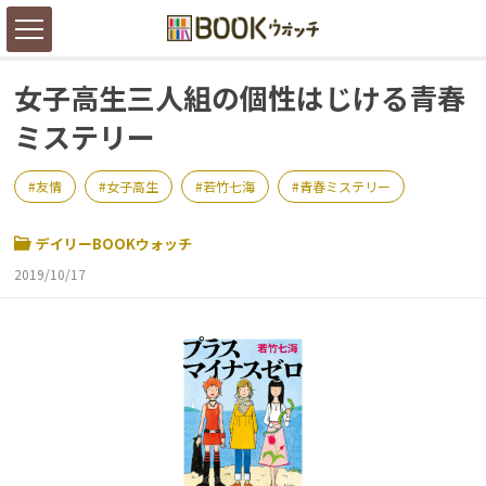
女子高生三人組の個性はじける青春
ミステリー
友情
女子高生
若竹七海
青春ミステリー
デイリーBOOKウォッチ
2019/10/17