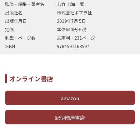
監修・編集・著者名
若竹 七海 著
出版社名
株式会社ポプラ社
出版年月日
2019年7月 5日
定価
本体640円＋税
判型・ページ数
文庫判・231ページ
ISBN
9784591163597
オンライン書店
amazon
紀伊國屋書店