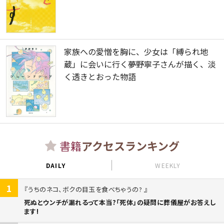
家族への愛憎を胸に、少女は「縛られ地
蔵」に会いに行く――夢野寧子さんが描く、淡
く透きとおった物語
書籍
アクセスランキング
DAILY
WEEKLY
1
うちのネコ、ボクの目玉を食べちゃうの?
死ぬとウンチが漏れるって本当?「死体」の疑問に葬儀屋がお答えし
ます!