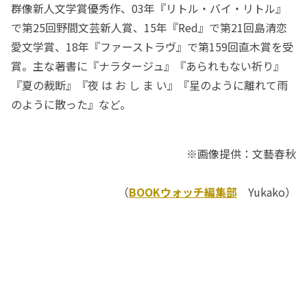
群像新人文学賞優秀作、03年『リトル・バイ・リトル』
で第25回野間文芸新人賞、15年『Red』で第21回島清恋
愛文学賞、18年『ファーストラヴ』で第159回直木賞を受
賞。主な著書に『ナラタージュ』『あられもない祈り』
『夏の裁断』『夜 は お し ま い』『星のように離れて雨
のように散った』など。
※画像提供：文藝春秋
（
BOOKウォッチ編集部
Yukako）