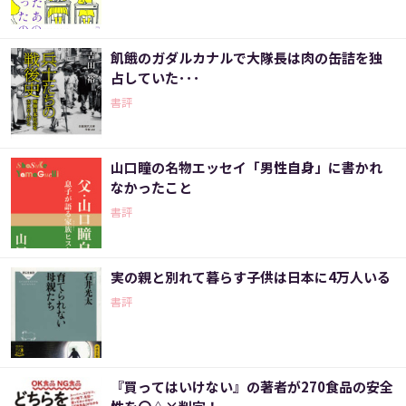
飢餓のガダルカナルで大隊長は肉の缶詰を独
占していた･･･
書評
山口瞳の名物エッセイ「男性自身」に書かれ
なかったこと
書評
実の親と別れて暮らす子供は日本に4万人いる
書評
『買ってはいけない』の著者が270食品の安全