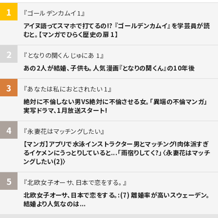
1
ゴールデンカムイ 1
アイヌ語ってスマホで打てるの!? 『ゴールデンカムイ』を学芸員が読
むと。【マンガでひらく歴史の扉 1】
2
となりの関くん じゅにあ 1
あの2人が結婚、子供も。人気漫画『となりの関くん』の10年後
3
あなたは私におとされたい 1
絶対に不倫しない男VS絶対に不倫させる女。「異端の不倫マンガ」
実写ドラマ、1月放送スタート!
4
永妻花はマッチングしたい
【マンガ】アプリで水泳インストラクター男とマッチング!肉体派すぎ
るイケメンにうっとりしていると...「雨宿りしてく?」〈永妻花はマッチ
ングしたい(2)〉
5
北欧女子オーサ、日本で恋をする。
北欧女子オーサ、日本で恋をする。:(7) 離婚率が高いスウェーデン。
結婚より人気なのは...