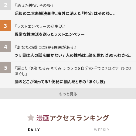
2
消えた神父、その後
昭和の二大未解決事件。海外に消えた「神父」はその後...。
3
ラストエンペラーの私生活
異常な性生活を送ったラストエンペラー
4
あなたの顔には99%理由がある
ツリ目は人の話を聞かない? 人の性格は、顔を見れば99%わかる。
5
肩こり 便秘 たるみ むくみ うつうつを自分の手でときほぐす! ひとり
ほぐし
腸のどこが凝ってる? 便秘に悩んだときの「ほぐし技」
もっと見る
漫画
アクセスランキング
DAILY
WEEKLY