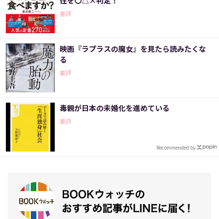
性を〇△×判定！
書評
映画『ラプラスの魔女』を見たら読みたくな
る
書評
毒親が日本の未婚化を進めている
書評
Recommended by