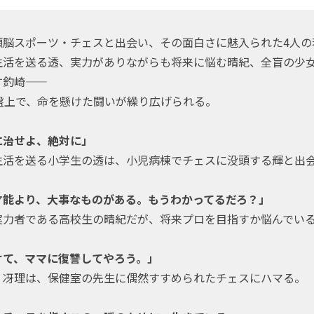
頭脳スポーツ・チェスと出会い、その面白さに魅入られた4人の
生活を送る透、実力がありながらも将来に悩む晴紀、全盲の少
崎――
の盤上で、命を懸けた闘いが繰り広げられる。
に治せよ、絶対に」
活を送る小学生の透は、小児病棟でチェスに没頭する輝と出会う
才能より、大事なものがある。もうわかってるだろ？」
力者である高校生の晴紀だが、将来プロを目指すか悩んでいる...
けて、ママに復讐してやろう。」
・冴理は、保健室の先生に偶然すすめられたチェスにハマる。