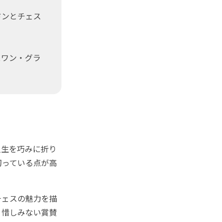
ドンとチェス
スワン・グラ
生を巧みに折り
切っている点が高
チェスの魅力を描
、惜しみない賞賛