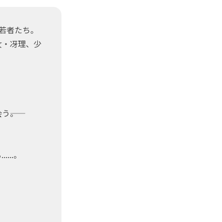
若者たち。
女・冴理、少
――。
...。