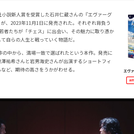
社小説新人賞を受賞した石井仁蔵さんの『エヴァーグ
が、2023年11月1日に発売された。それぞれ背負う
の若者たちが「チェス」に出会い、その魅力に取り憑か
して自らの人生と戦っていく物語だ。
募作の中から、満場一致で選ばれたという本作。発売に
泉澤祐希さんと岩男海史さんが出演するショートフィ
るなど、期待の高さをうかがわせる。
エヴ
a