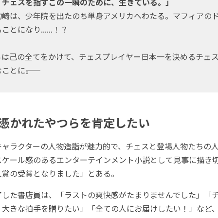
、チェスを指すこの一瞬のために、生きている。」
釣崎は、少年院を出たのち単身アメリカへわたる。マフィアの
とになり......！？
らは己の全てをかけて、チェスプレイヤー日本一を決めるチェ
ことに――。
憑かれたやつらを肯定したい
ャラクターの人物造詣が魅力的で、チェスと登場人物たちの人
スケール感のあるエンターテインメント小説として見事に描き
人賞の受賞となりました」とある。
した書店員は、「ラストの爽快感がたまりませんでした」「
、大きな拍手を贈りたい」「全ての人にお届けしたい！」など