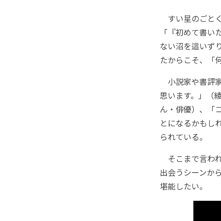
すい星のごとく
「『初めて書い
ない沼を這いず
たからこそ、「
小説家や書評家
思います。」（
ん・俳優）、「
とになるかもし
られている。
そこまで言われ
出会うシーンから
堪能したい。