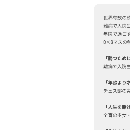
世界有数の
難病で入院
年院で過ごす釣
8×8マス
「勝つため
難病で入院生
「年齢より
チェス部の実
「人生を賭
全盲の少女