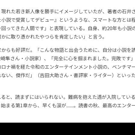
現れた若き新人像を勝手にイメージしていたが、著者の石井
た小説で受賞してデビュー』というような、スマートな方とは
り回ってきた人間です」と表現している。自身、約20年も小説
何かに取り憑かれたやつらを肯定したい」と言う。
からも好評だ。「こんな物語と出会うために、自分は小説を
綾崎隼さん・小説家）、「完全に心を掴まれました。完敗です
コロナ禍を経た令和のエンターテインメント小説の、ベンチマ
れない、傑作だ」（吉田大助さん・書評家・ライター）といっ
ると、読まずにはいられない。難病を抱えた透が入院している
始まる第1章から、早くも涙が......。読書の秋、最高のエン