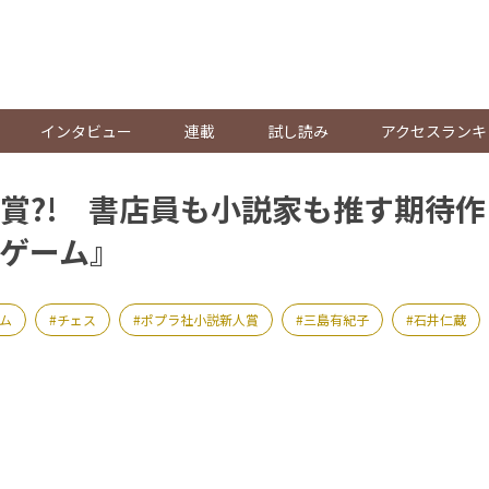
。
インタビュー
連載
試し読み
アクセスランキ
賞?! 書店員も小説家も推す期待
ゲーム』
ム
チェス
ポプラ社小説新人賞
三島有紀子
石井仁蔵