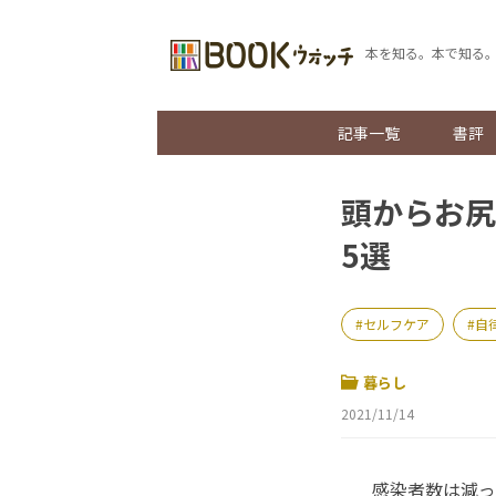
本を知る。本で知る
記事一覧
書評
頭からお尻
5選
セルフケア
自
暮らし
2021/11/14
感染者数は減っ