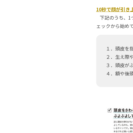
10秒で顔が引き
下記のうち、1
ェックから始め
１．頭皮を
２．生え際
３．頭皮が
４．額や後