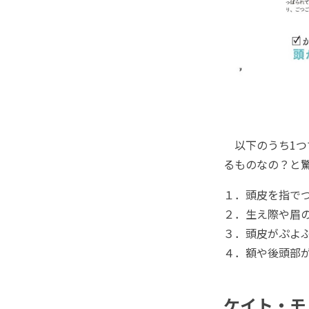
以下のうち1つ
るものなの？と
１．頭皮を指で
２．生え際や眉
３．頭皮がぷよ
４．額や後頭部
ケイト・モ