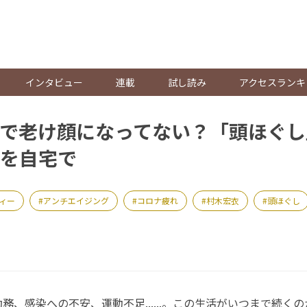
。
インタビュー
連載
試し読み
アクセスランキ
で老け顔になってない？「頭ほぐし
を自宅で
ィー
アンチエイジング
コロナ疲れ
村木宏衣
頭ほぐし
、感染への不安、運動不足......。この生活がいつまで続く