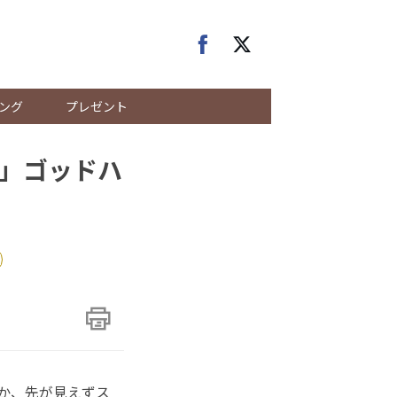
ング
プレゼント
」ゴッドハ
のか、先が見えずス