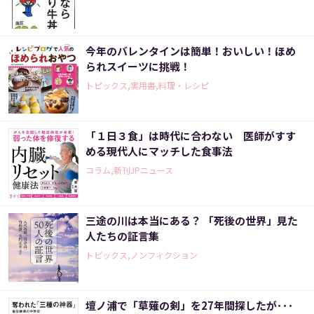
今年のバレンタインは簡単！おいしい！ほめ
られスイーツに挑戦！
トピックス,実用書,料理・レシピ
「１日３食」は時代に合わない 医師がすす
める現代人にマッチした食事法
コラム,新刊JPニュース
三途の川は本当にある？ 「死後の世界」見た
人たちの証言集
トピックス,ノンフィクション
壇ノ浦で「草薙の剣」を27年間探したが･･･