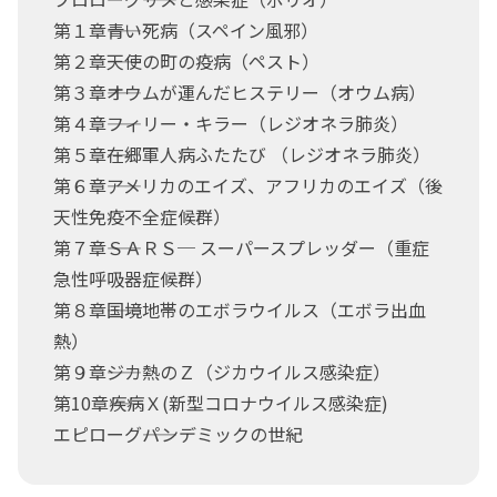
第１章――青い死病（スペイン風邪）
第２章――天使の町の疫病（ペスト）
第３章――オウムが運んだヒステリー（オウム病）
第４章――フィリー・キラー（レジオネラ肺炎）
第５章――在郷軍人病ふたたび （レジオネラ肺炎）
第６章――アメリカのエイズ、アフリカのエイズ（後
天性免疫不全症候群）
第７章――ＳＡＲＳ─ スーパースプレッダー（重症
急性呼吸器症候群）
第８章――国境地帯のエボラウイルス（エボラ出血
熱）
第９章――ジカ熱のＺ（ジカウイルス感染症）
第10章――疾病Ｘ(新型コロナウイルス感染症)
エピローグ――パンデミックの世紀