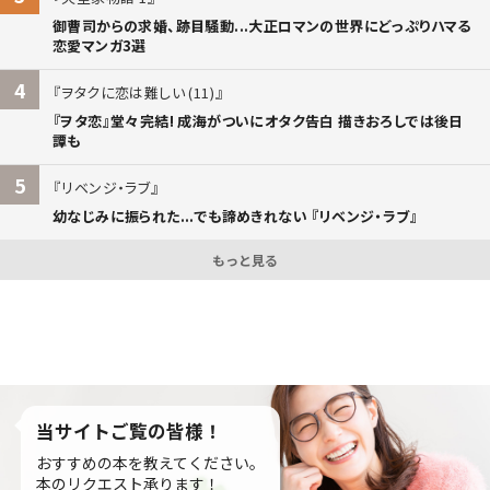
御曹司からの求婚、跡目騒動...大正ロマンの世界にどっぷりハマる
恋愛マンガ3選
4
ヲタクに恋は難しい (11)
『ヲタ恋』堂々完結! 成海がついにオタク告白 描きおろしでは後日
譚も
5
リベンジ・ラブ
幼なじみに振られた...でも諦めきれない 『リベンジ・ラブ』
もっと見る
当サイトご覧の皆様！
おすすめの本を教えてください。
本のリクエスト承ります！