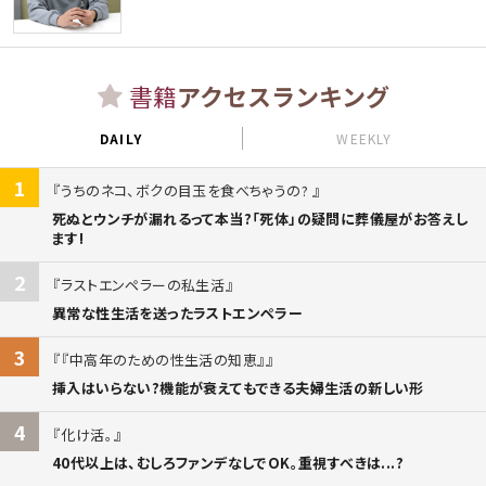
書籍
アクセスランキング
DAILY
WEEKLY
1
うちのネコ、ボクの目玉を食べちゃうの?
死ぬとウンチが漏れるって本当?「死体」の疑問に葬儀屋がお答えし
ます!
2
ラストエンペラーの私生活
異常な性生活を送ったラストエンペラー
3
『中高年のための性生活の知恵』
挿入はいらない?機能が衰えてもできる夫婦生活の新しい形
4
化け活。
40代以上は、むしろファンデなしでOK。重視すべきは...?