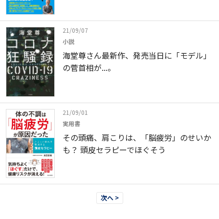
21/09/07
小説
海堂尊さん最新作、発売当日に「モデル」
の菅首相が...。
21/09/01
実用書
その頭痛、肩こりは、「脳疲労」のせいか
も？ 頭皮セラピーでほぐそう
次へ >