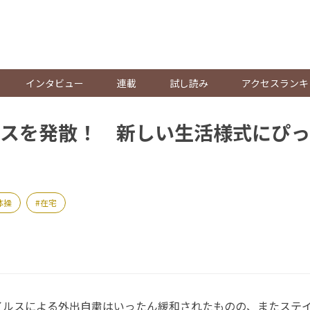
。
インタビュー
連載
試し読み
アクセスランキ
スを発散！ 新しい生活様式にぴっ
体操
在宅
ルスによる外出自粛はいったん緩和されたものの、またステ