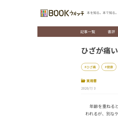
本を知る。本で知る
記事一覧
書評
ひざが痛い
ひざ痛
健康
実用書
2020/7/ 3
年齢を重ねると
われるが、別な