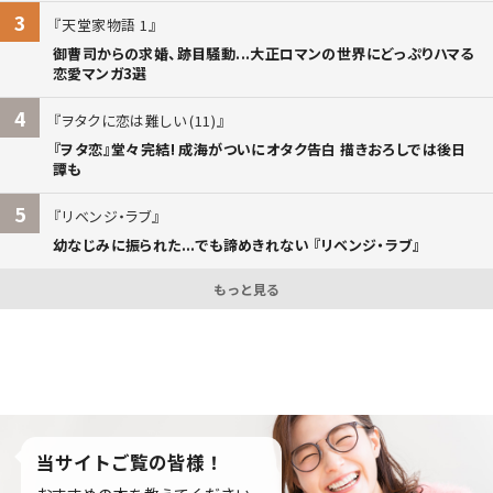
3
天堂家物語 1
御曹司からの求婚、跡目騒動...大正ロマンの世界にどっぷりハマる
恋愛マンガ3選
4
ヲタクに恋は難しい (11)
『ヲタ恋』堂々完結! 成海がついにオタク告白 描きおろしでは後日
譚も
5
リベンジ・ラブ
幼なじみに振られた...でも諦めきれない 『リベンジ・ラブ』
もっと見る
当サイトご覧の皆様！