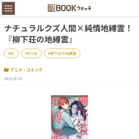
ナチュラルクズ人間×純情地縛霊！
『柳下荘の地縛霊』
BL
Mりあ
柳下荘の地縛霊
アニメ・コミック
2022/6/20