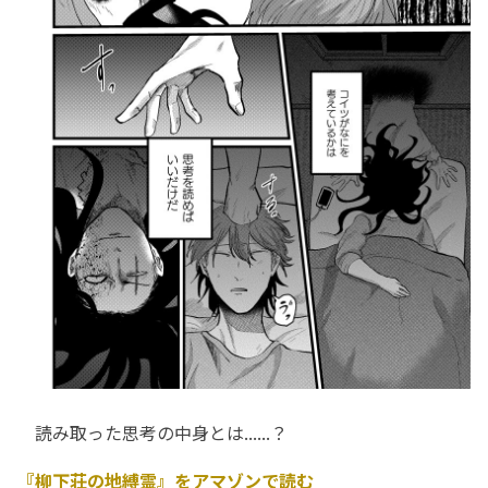
読み取った思考の中身とは......？
『柳下荘の地縛霊』をアマゾンで読む