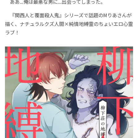
ああ...俺は最悪な男に...出会ってしまった。
『関西人と覆面殺人鬼』シリーズで話題のMりあさんが
描く、ナチュラルクズ人間×純情地縛霊のちょいエロ心霊
ラブ！