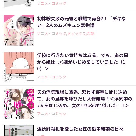
ました（7）＞
アニメ・コミック
初体験失敗の元彼と職場で再会?！「デキな
い」2人のムズキュン恋物語
アニメ・コミック,トピックス,恋愛
学校に行きたい気持ちはある。でも、あの日
から娘は...＜娘がいじめをしていました（1
0）＞
アニメ・コミック
夫の浮気現場に遭遇...思わず寝室に閉じ込め
て、女の旦那を呼びだし大修羅場！＜浮気中の
2人を閉じ込め、女の旦那を呼び出した 1＞
アニメ・コミック
連続射殺犯を愛した女性の獄中結婚の日々