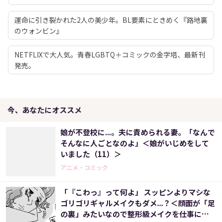
運命に引き裂かれた2人の美少年。BL要素にときめく『路地裏
のウォンビン』
NETFLIXで大人気。青春LGBTQ＋コミックの金字塔、最新刊
発売。
今、あなたにオススメ
娘が不登校に...。夫に責められる妻。「なんで
そんなに人ごとなのよ」＜娘がいじめをして
いました（11）＞
アニメ・コミック
「『こわっ』って何よ」 スッピンよりマシな
ゴリゴリギャルメイクもダメ...？＜顔面が「足
の裏」みたいなので整形級メイクを仕事にし