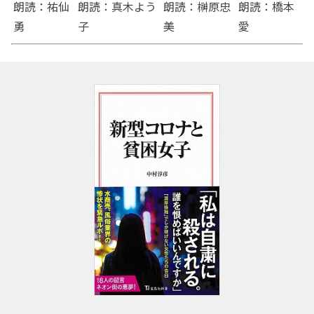
朗読：祐仙
朗読：真木よう
朗読：榊原忠
朗読：橋本
勇
子
美
愛