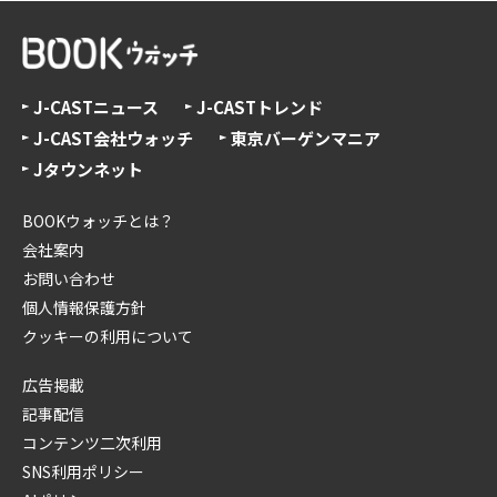
J-CASTニュース
J-CASTトレンド
J-CAST会社ウォッチ
東京バーゲンマニア
Jタウンネット
BOOKウォッチとは？
会社案内
お問い合わせ
個人情報保護方針
クッキーの利用について
広告掲載
記事配信
コンテンツ二次利用
SNS利用ポリシー