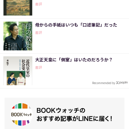
書評
母からの手紙はいつも「口述筆記」だった
書評
大正天皇に「側室」はいたのだろうか？
書評
Recommended by