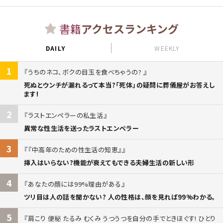
書籍
アクセスランキング
DAILY
WEEKLY
1
うちのネコ、ボクの目玉を食べちゃうの?
死ぬとウンチが漏れるって本当?「死体」の疑問に葬儀屋がお答えし
ます!
2
ラストエンペラーの私生活
異常な性生活を送ったラストエンペラー
3
『中高年のための性生活の知恵』
挿入はいらない?機能が衰えてもできる夫婦生活の新しい形
4
あなたの顔には99%理由がある
ツリ目は人の話を聞かない? 人の性格は、顔を見れば99%わかる。
5
肩こり 便秘 たるみ むくみ うつうつを自分の手でときほぐす! ひとり