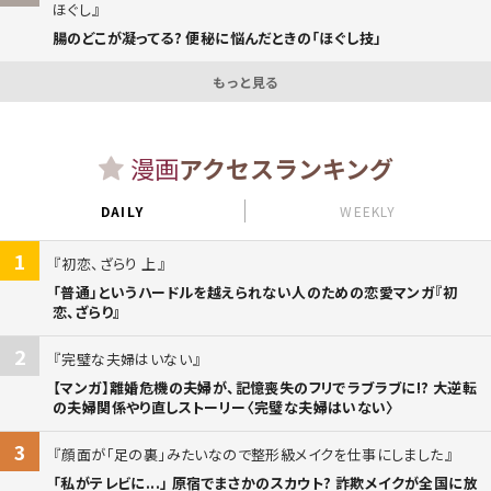
ほぐし
腸のどこが凝ってる? 便秘に悩んだときの「ほぐし技」
もっと見る
漫画
アクセスランキング
DAILY
WEEKLY
1
初恋、ざらり 上
「普通」というハードルを越えられない人のための恋愛マンガ『初
恋、ざらり』
2
完璧な夫婦はいない
【マンガ】離婚危機の夫婦が、記憶喪失のフリでラブラブに!? 大逆転
の夫婦関係やり直しストーリー〈完璧な夫婦はいない〉
3
顔面が「足の裏」みたいなので整形級メイクを仕事にしました
「私がテレビに...」 原宿でまさかのスカウト? 詐欺メイクが全国に放