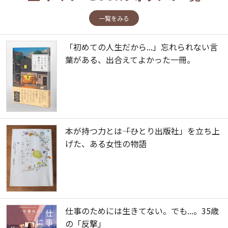
一覧をみる
「初めての人生だから...」忘れられない言
葉がある、出合えてよかった一冊。
本が持つ力とは――「ひとり出版社」を立ち上
げた、ある女性の物語
仕事のためには生きてない。でも...。35歳
の「反撃」