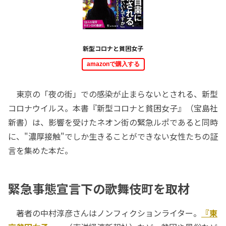
新型コロナと貧困女子
amazonで購入する
東京の「夜の街」での感染が止まらないとされる、新型
コロナウイルス。本書『新型コロナと貧困女子』（宝島社
新書）は、影響を受けたネオン街の緊急ルポであると同時
に、"濃厚接触"でしか生きることができない女性たちの証
言を集めた本だ。
緊急事態宣言下の歌舞伎町を取材
著者の中村淳彦さんはノンフィクションライター。
『東