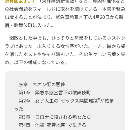
京貧困女子。』
（東洋経済新報社）など、貧困や風俗など
の社会問題をフィールドに取材を続けている。本書を緊急
出版することが決まり、緊急事態宣言下の4月20日から新
宿・歌舞伎町に入った。
閑散とした中でも、ひっそりと営業をしているホストク
ラブはあった。出入りする女性客がいた。一方、街から姿
を消したホストやキャバ嬢もいた。その生々しい言葉を集
め、以下の構成になっている。
序章 ネオン街の悪夢
第1章 緊急事態宣言下の歌舞伎町
第2章 女子大生の"セックス無間地獄"が始ま
った
第3章 コロナに殺される熟女たち
第4章 池袋"売春地帯"で生きる