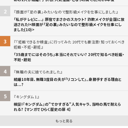
2
顔面が「足の裏」みたいなので整形級メイクを仕事にしました
「私がテレビに...」 原宿でまさかのスカウト? 詐欺メイクが全国に放
送された!<顔面が「足の裏」みたいなので整形級メイクを仕事にし
ました(10)>
3
「妊娠できるか検査」に行ってみた 20代でも要注意! 知っておくべき
妊娠・不妊・避妊
「35歳までにはそのうち」本当にそれでいい? 20代で知るべき妊娠・
不妊・避妊
4
無職の夫に捨てられました
結婚10年目、無職3度目の夫が「リコンして」。身勝手すぎる理由と
は...?
5
キングダム 1
検証!『キングダム』の"でかすぎる"人気キャラ、当時の馬で耐えら
れる? 【マンガでひらく歴史の扉 4】
もっと見る