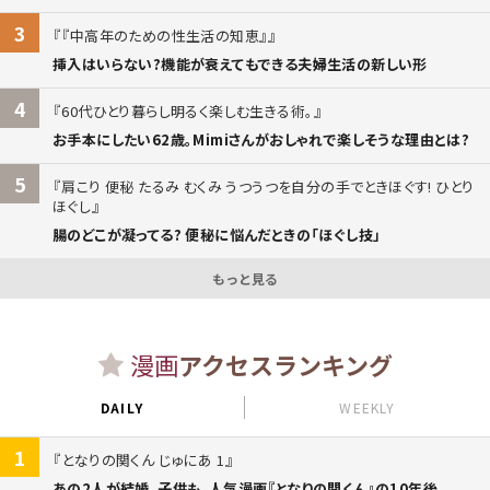
3
『中高年のための性生活の知恵』
挿入はいらない?機能が衰えてもできる夫婦生活の新しい形
4
60代ひとり暮らし明るく楽しむ生きる術。
お手本にしたい62歳。Mimiさんがおしゃれで楽しそうな理由とは?
5
肩こり 便秘 たるみ むくみ うつうつを自分の手でときほぐす! ひとり
ほぐし
腸のどこが凝ってる? 便秘に悩んだときの「ほぐし技」
もっと見る
漫画
アクセスランキング
DAILY
WEEKLY
1
となりの関くん じゅにあ 1
あの2人が結婚、子供も。人気漫画『となりの関くん』の10年後