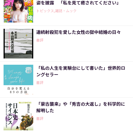
姿を披露 「私を見て癒されてください」
トピックス,雑誌・ムック
連続射殺犯を愛した女性の獄中結婚の日々
書評
「私の人生を実験台にして書いた」世界的ロ
ングセラー
書評
「蒙古襲来」や「秀吉の大返し」を科学的に
解明した
書評