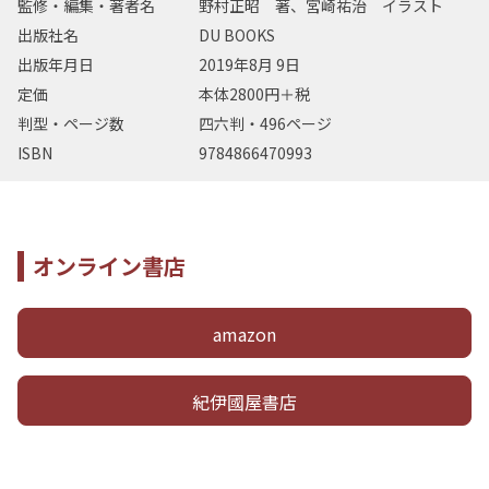
監修・編集・著者名
野村正昭 著、宮崎祐治 イラスト
出版社名
DU BOOKS
出版年月日
2019年8月 9日
定価
本体2800円＋税
判型・ページ数
四六判・496ページ
ISBN
9784866470993
オンライン書店
amazon
紀伊國屋書店