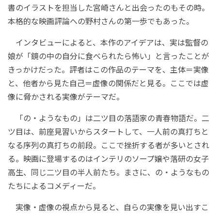
書のイラストを担当した宮崎さんと出会ったのもその時。
本格的な映画評論への野村さんの第一歩でもあった。
インタビューによると、本作のアイデアは、実は監督の
娘が「鏡の中の自分に食べられたら怖い」と言ったことが
きっかけだった。評者はこの作品のテーマを、主体＝実像
と、他者から見た自己＝虚像の関係だと見る。ここでは虚
像に脅かされる実像がテーマだ。
「の・ようなもの」は二ツ目の落語家の青春物語だ。二
ツ目は、前座見習いからスタートして、一人前の真打ちと
なる序列の真打ちの前段。ここで挫折する者が多いとされ
る。映画に登場するのはインテリのソープ嬢や落研の女子
高生、同じ二ツ目の半人前たち。まさに、の・ようなもの
たちによるコメディーだ。
実像・虚像の視点から見ると、自らの実像を見い出すこ