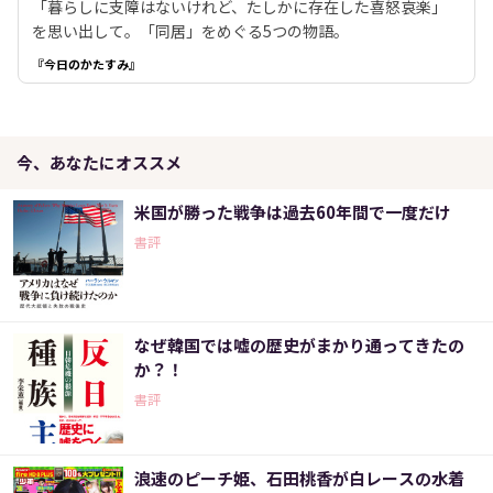
「暮らしに支障はないけれど、たしかに存在した喜怒哀楽」
を思い出して。「同居」をめぐる5つの物語。
『今日のかたすみ』
今、あなたにオススメ
米国が勝った戦争は過去60年間で一度だけ
書評
なぜ韓国では嘘の歴史がまかり通ってきたの
か？！
書評
浪速のピーチ姫、石田桃香が白レースの水着