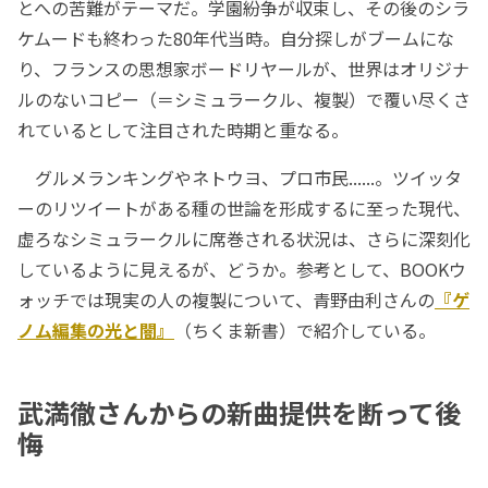
とへの苦難がテーマだ。学園紛争が収束し、その後のシラ
ケムードも終わった80年代当時。自分探しがブームにな
り、フランスの思想家ボードリヤールが、世界はオリジナ
ルのないコピー（＝シミュラークル、複製）で覆い尽くさ
れているとして注目された時期と重なる。
グルメランキングやネトウヨ、プロ市民......。ツイッタ
ーのリツイートがある種の世論を形成するに至った現代、
虚ろなシミュラークルに席巻される状況は、さらに深刻化
しているように見えるが、どうか。参考として、BOOKウ
ォッチでは現実の人の複製について、青野由利さんの
『ゲ
ノム編集の光と闇』
（ちくま新書）で紹介している。
武満徹さんからの新曲提供を断って後
悔