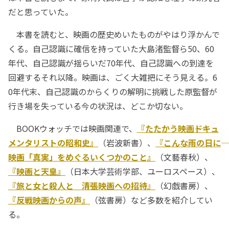
だと思っていた。
本書を読むと、映画の歴史めいたものがやはり浮かんで
くる。自己認識に確信を持っていた大島渚監督ら50、60
年代、自己認識が揺らいだ70年代、自己認識への到達を
回避するそれ以降。映画は、ごく大雑把にそう見える。6
0年代末、自己認識のからくりの解明に挑戦した原監督が
行き場を失っている今の状況は、どこか切ない。
BOOKウォッチでは映画関連で、
『たたかう映画――ドキュ
メンタリストの昭和史』
（岩波新書）、
『こんな雨の日に――
映画「真実」をめぐるいくつかのこと』
（文藝春秋）、
『映画と天皇』
（日本大学芸術学部、ユーロスペース）、
『旅と女と殺人と 清張映画への招待』
（幻戯書房）、
『反戦映画からの声』
（弦書房）など多数を紹介してい
る。