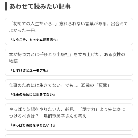
あわせて読みたい記事
「初めての人生だから...」忘れられない言葉がある、出合えて
よかった一冊。
『ようこそ、ヒュナム洞書店へ』
本が持つ力とは――「ひとり出版社」を立ち上げた、ある女性の
物語
『しずけさとユーモアを』
仕事のためには生きてない。でも...。35歳の「反撃」
『仕事のためには生きてない』
やっぱり英語をやりたい人、必見。「話す力」より先に身に
つけるべきは？ 鳥飼玖美子さんの答え
『やっぱり英語をやりたい！』