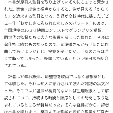
本書が原将人監督を取り上げているのにちょっと驚かさ
れた。実像・虚像の視点からすると、像が見える「からく
り」を追求する監督となる。監督が高校時代に撮ったデビ
ュー作「おかしさに彩られた悲しみのバラード」(68)は、
全国規模の16ミリ映画コンテストでグランプリを受賞。
同世代の監督たちに大きな影響を及ぼした傑作だ。音楽は
著作権に絡むものだったので、武満徹さんから「新たに作
曲してあげようか」と、提案を受けたが、「あのころは若
くて断ってしまった。後悔している」という後日談も紹介
されている。
評者は70年代後半、原監督を映画ではなく思想家とし
て体験した。それは知人に紹介されて読んだ雑誌の論文だ
った。そこでは弁証法が視覚的ないわば生理現象として解
説されていて、持続する時間と順序としての時間も取り込
まれているところが新鮮だった。そんな経緯だから、評者
は本書を読むまで、原将人氏は哲学か認知心理学の研究者