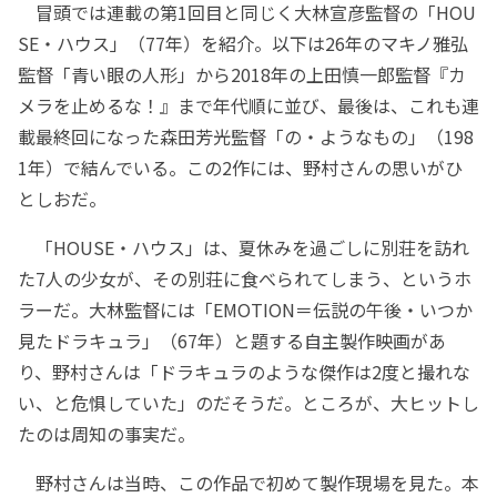
冒頭では連載の第1回目と同じく大林宣彦監督の「HOU
SE・ハウス」（77年）を紹介。以下は26年のマキノ雅弘
監督「青い眼の人形」から2018年の上田慎一郎監督『カ
メラを止めるな！』まで年代順に並び、最後は、これも連
載最終回になった森田芳光監督「の・ようなもの」（198
1年）で結んでいる。この2作には、野村さんの思いがひ
としおだ。
「HOUSE・ハウス」は、夏休みを過ごしに別荘を訪れ
た7人の少女が、その別荘に食べられてしまう、というホ
ラーだ。大林監督には「EMOTION＝伝説の午後・いつか
見たドラキュラ」（67年）と題する自主製作映画があ
り、野村さんは「ドラキュラのような傑作は2度と撮れな
い、と危惧していた」のだそうだ。ところが、大ヒットし
たのは周知の事実だ。
野村さんは当時、この作品で初めて製作現場を見た。本