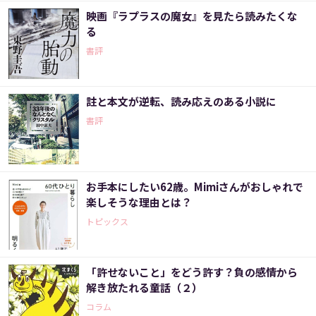
映画『ラプラスの魔女』を見たら読みたくな
る
書評
註と本文が逆転、読み応えのある小説に
書評
お手本にしたい62歳。Mimiさんがおしゃれで
楽しそうな理由とは？
トピックス
「許せないこと」をどう許す？負の感情から
解き放たれる童話（２）
コラム