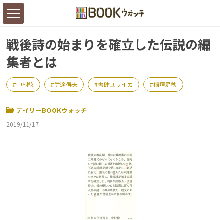
戦後詩の始まりを確立した伝説の編
集者とは
中村稔
伊達得夫
書肆ユリイカ
稲垣足穂
デイリーBOOKウォッチ
2019/11/17