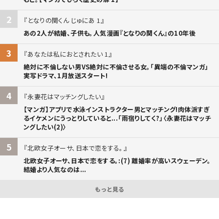
2
となりの関くん じゅにあ 1
あの2人が結婚、子供も。人気漫画『となりの関くん』の10年後
3
あなたは私におとされたい 1
絶対に不倫しない男VS絶対に不倫させる女。「異端の不倫マンガ」
実写ドラマ、1月放送スタート!
4
永妻花はマッチングしたい
【マンガ】アプリで水泳インストラクター男とマッチング!肉体派すぎ
るイケメンにうっとりしていると...「雨宿りしてく?」〈永妻花はマッチ
ングしたい(2)〉
5
北欧女子オーサ、日本で恋をする。
北欧女子オーサ、日本で恋をする。:(7) 離婚率が高いスウェーデン。
結婚より人気なのは...
もっと見る