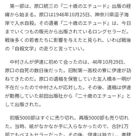
第一部は、原口統三の『二十歳のエチュード』出版の経
緯から始まる。原口は1946年10月25日、神奈川県逗子海
岸で入水自殺。その遺著『二十歳のエチュード』は、今日
までいくつもの版元から出版されているロングセラーだ。
戦後多くの若者たちに影響を与えたと見られ、いわば戦後
の「自殺文学」の走りと言っていい。
中村さんが伊達に初めて会ったのは、46年10月29日、
原口の自死の数日後だった。旧制第一高校の寮に伊達が訪
ねてきたのだ。原口の遺稿を保管していた友人橋本一明が
不在だったので中村さんが応対した。その後、遺稿は伊達
が勤務していた前田出版社から『二十歳のエチュード』と
して出版された。
初版5000部はすぐに売り切れ、再版5000部も売り切れ
た。当時、紙がなかなか手に入らなかったので、合計1万
部でもベストセラーだった。その後、伊達は独立し、書肆