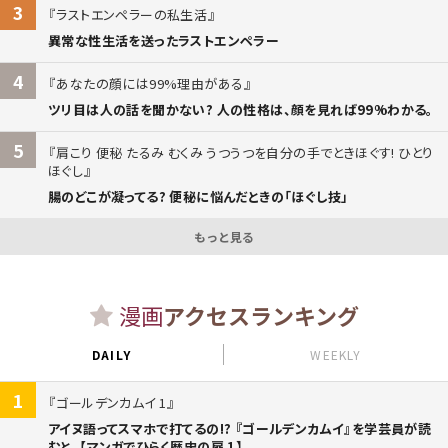
3
ラストエンペラーの私生活
異常な性生活を送ったラストエンペラー
4
あなたの顔には99%理由がある
ツリ目は人の話を聞かない? 人の性格は、顔を見れば99%わかる。
5
肩こり 便秘 たるみ むくみ うつうつを自分の手でときほぐす! ひとり
ほぐし
腸のどこが凝ってる? 便秘に悩んだときの「ほぐし技」
もっと見る
漫画
アクセスランキング
DAILY
WEEKLY
1
ゴールデンカムイ 1
アイヌ語ってスマホで打てるの!? 『ゴールデンカムイ』を学芸員が読
むと。【マンガでひらく歴史の扉 1】