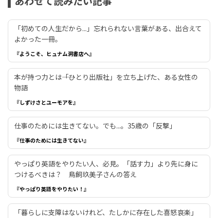
あわせて読みたい記事
「初めての人生だから...」忘れられない言葉がある、出合えて
よかった一冊。
『ようこそ、ヒュナム洞書店へ』
本が持つ力とは――「ひとり出版社」を立ち上げた、ある女性の
物語
『しずけさとユーモアを』
仕事のためには生きてない。でも...。35歳の「反撃」
『仕事のためには生きてない』
やっぱり英語をやりたい人、必見。「話す力」より先に身に
つけるべきは？ 鳥飼玖美子さんの答え
『やっぱり英語をやりたい！』
「暮らしに支障はないけれど、たしかに存在した喜怒哀楽」