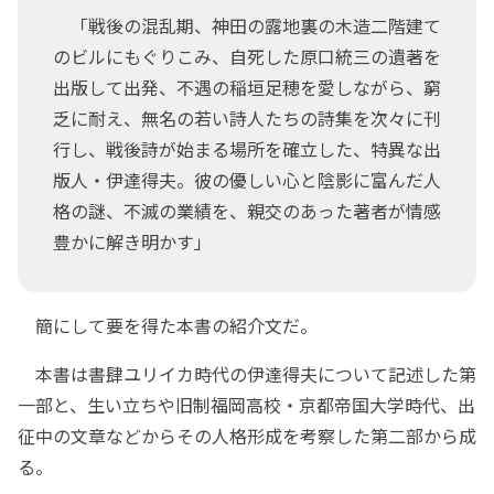
「戦後の混乱期、神田の露地裏の木造二階建て
のビルにもぐりこみ、自死した原口統三の遺著を
出版して出発、不遇の稲垣足穂を愛しながら、窮
乏に耐え、無名の若い詩人たちの詩集を次々に刊
行し、戦後詩が始まる場所を確立した、特異な出
版人・伊達得夫。彼の優しい心と陰影に富んだ人
格の謎、不滅の業績を、親交のあった著者が情感
豊かに解き明かす」
簡にして要を得た本書の紹介文だ。
本書は書肆ユリイカ時代の伊達得夫について記述した第
一部と、生い立ちや旧制福岡高校・京都帝国大学時代、出
征中の文章などからその人格形成を考察した第二部から成
る。