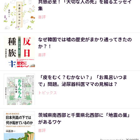
共感必至！「大切な人の死」を綴るエッセイ
集
書評
なぜ韓国では嘘の歴史がまかり通ってきたの
か？！
書評
「皮をむく？むかない？」「お風呂いつま
で」問題。泌尿器科医ママの見解は？
トピックス
茨城県南西部と千葉県北西部に「地震の巣」
があるワケ
書評