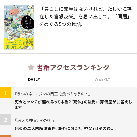
「暮らしに支障はないけれど、たしかに存
在した喜怒哀楽」を思い出して。「同居」
をめぐる5つの物語。
書籍
アクセスランキング
DAILY
WEEKLY
1
うちのネコ、ボクの目玉を食べちゃうの?
死ぬとウンチが漏れるって本当?「死体」の疑問に葬儀屋がお答えし
ます!
2
消えた神父、その後
昭和の二大未解決事件。海外に消えた「神父」はその後...。