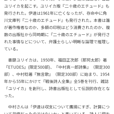
ユリイカを起こす。ユリイカ版『二十歳のエチュード』も
発行された。伊達は1961年に亡くなったが、存命中に角
川文庫判『二十歳のエチュード』も発行された。本書は誰
が著作権者なのか、多額の印税はどう消費されたのか、複
数の出版社から同時期に『二十歳のエチュード』が発行さ
れた事情などについて、弁護士らしい明晰な論理で推理し
ている。
書肆ユリイカは、1950年、福田正次郎（那珂太郎）著
『ETUDES』(限定500部)、『中村真一郎詩集』（限定300
部）、中村稔著『無言歌』（限定300部）に始まり、1954
年から55年にかけて『戦後詩人全集』全5巻を刊行、雑誌
「ユリイカ」を創刊し、詩書出版社として伝説的存在とな
った。
中村さんは「伊達は収支について鷹揚にすぎ、計算につ
いて怠惰だったのではないか」と書いている。詩人に惚れ