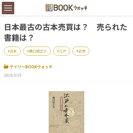
日本最古の古本売買は？ 売られた
書籍は？
古本
橋口侯之介
江戸
近世
デイリーBOOKウォッチ
2019/3/19