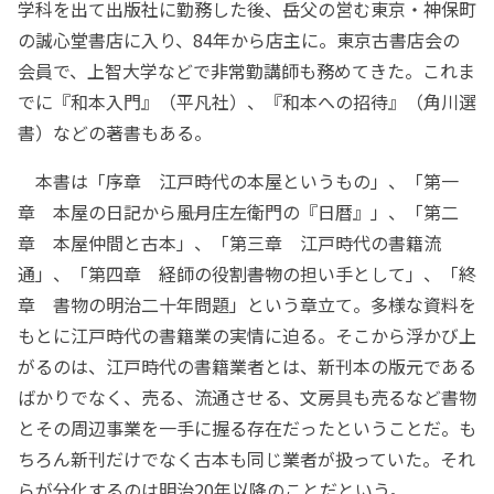
学科を出て出版社に勤務した後、岳父の営む東京・神保町
の誠心堂書店に入り、84年から店主に。東京古書店会の
会員で、上智大学などで非常勤講師も務めてきた。これま
でに『和本入門』（平凡社）、『和本への招待』（角川選
書）などの著書もある。
本書は「序章 江戸時代の本屋というもの」、「第一
章 本屋の日記から――風月庄左衛門の『日暦』」、「第二
章 本屋仲間と古本」、「第三章 江戸時代の書籍流
通」、「第四章 経師の役割――書物の担い手として」、「終
章 書物の明治二十年問題」という章立て。多様な資料を
もとに江戸時代の書籍業の実情に迫る。そこから浮かび上
がるのは、江戸時代の書籍業者とは、新刊本の版元である
ばかりでなく、売る、流通させる、文房具も売るなど書物
とその周辺事業を一手に握る存在だったということだ。も
ちろん新刊だけでなく古本も同じ業者が扱っていた。それ
らが分化するのは明治20年以降のことだという。