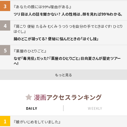
3
あなたの顔には99%理由がある
ツリ目は人の話を聞かない? 人の性格は、顔を見れば99%わかる。
4
肩こり 便秘 たるみ むくみ うつうつを自分の手でときほぐす! ひとり
ほぐし
腸のどこが凝ってる? 便秘に悩んだときの「ほぐし技」
5
薬屋のひとりごと
なぜ「毒見役」だった?『薬屋のひとりごと』日向夏さんが歴史ツアー
へ!
もっと見る
漫画
アクセスランキング
DAILY
WEEKLY
1
娘がいじめをしていました