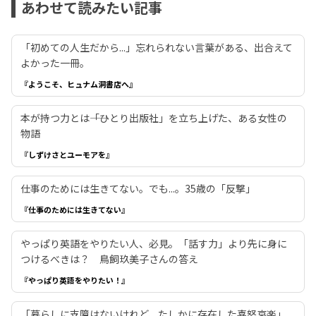
あわせて読みたい記事
「初めての人生だから...」忘れられない言葉がある、出合えて
よかった一冊。
『ようこそ、ヒュナム洞書店へ』
本が持つ力とは――「ひとり出版社」を立ち上げた、ある女性の
物語
『しずけさとユーモアを』
仕事のためには生きてない。でも...。35歳の「反撃」
『仕事のためには生きてない』
やっぱり英語をやりたい人、必見。「話す力」より先に身に
つけるべきは？ 鳥飼玖美子さんの答え
『やっぱり英語をやりたい！』
「暮らしに支障はないけれど、たしかに存在した喜怒哀楽」