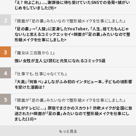
「え? 何よこれ」...。謝罪後に待ち受けていたSNSでの告発<娘がい
じめをしていました(9)>
2
顔面が「足の裏」みたいなので整形級メイクを仕事にしました
「足の裏」→「人間」に変身したYouTuber。「人生、捨てたもんじゃ
ない!」と思えるコミックエッセイ<顔面が「足の裏」みたいなので整
形級メイクを仕事にしました>
3
魔女は三百路から 1
強い女性が主人公!読むと元気になれるコミック5選
4
仕事でも、仕事じゃなくても
『大奥』『何食べ』よしながふみ初のインタビュー本。子どもの頃影響
を受けた漫画は?
5
顔面が「足の裏」みたいなので整形級メイクを仕事にしました
「私がテレビに...」 原宿でまさかのスカウト? 詐欺メイクが全国に放
送された!<顔面が「足の裏」みたいなので整形級メイクを仕事にし
ました(10)>
もっと見る