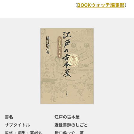
（
BOOKウォッチ編集部
）
書名
江戸の古本屋
サブタイトル
近世書肆のしごと
監修・編集・著者名
橋口侯之介 著