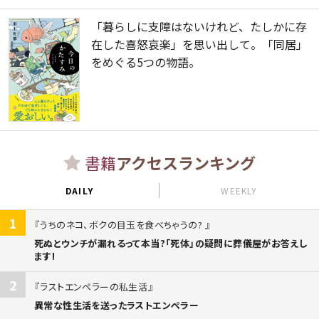
「暮らしに支障はないけれど、たしかに存
在した喜怒哀楽」を思い出して。「同居」
をめぐる5つの物語。
書籍
アクセスランキング
DAILY
WEEKLY
1
うちのネコ、ボクの目玉を食べちゃうの?
死ぬとウンチが漏れるって本当?「死体」の疑問に葬儀屋がお答えし
ます!
2
ラストエンペラーの私生活
異常な性生活を送ったラストエンペラー