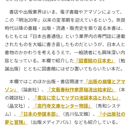
書店や出版業界はいま、電子書籍やアマゾンによって、
この「明治20年」以来の変革期を迎えているという。奈良
時代以降の書籍・出版・流通・販売史を振り返る本書は、
もともとは『日本古書通信』という業界内の専門誌に連載
されたものを大幅に書き直したものだというが、日本人と
書物のかかわりを考えるうえで、一般読者にも興味深い内
容となっている。本欄で紹介した
『図書館の日本史』
（勉
誠出版）とともに図書館にはぜひ置いてもらいたい本だ。
本欄ではこのほか出版・書店関連で
『出版の崩壊とアマ
ゾン』
（論創社）、
『文藝春秋作家原稿流出始末記』
（本
の雑誌社）、
『書店に恋して――リブロ池袋本店とわたし』
（晶文社）、
『高円寺文庫センター物語』
（秀和システ
ム）、
『日本の参謀本部』
（吉川弘文館）、
『小出版社の
夢と冒険』
（出版メディアパル）なども紹介している。