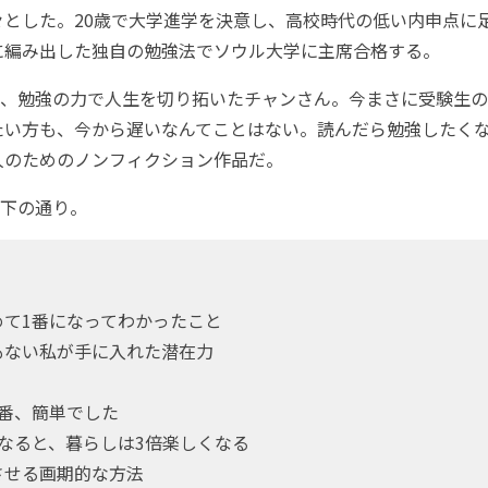
々とした。20歳で大学進学を決意し、高校時代の低い内申点に
に編み出した独自の勉強法でソウル大学に主席合格する。
、勉強の力で人生を切り拓いたチャンさん。今まさに受験生の
たい方も、今から遅いなんてことはない。読んだら勉強したく
人のためのノンフィクション作品だ。
下の通り。
めて1番になってわかったこと
もない私が手に入れた潜在力
一番、簡単でした
なると、暮らしは3倍楽しくなる
させる画期的な方法