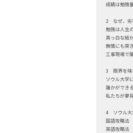
成績は勉強
2 なぜ、
勉強は人生
真っ白な紙
無情にも突
工事現場で
3 限界を
ソウル大学
誰かができ
私たちが夢
4 ソウル
国語攻略法
英語攻略法