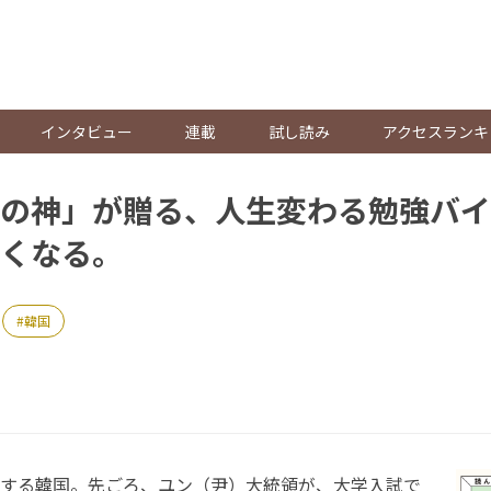
。
インタビュー
連載
試し読み
アクセスランキ
の神」が贈る、人生変わる勉強バイ
くなる。
韓国
する韓国。先ごろ、ユン（尹）大統領が、大学入試で