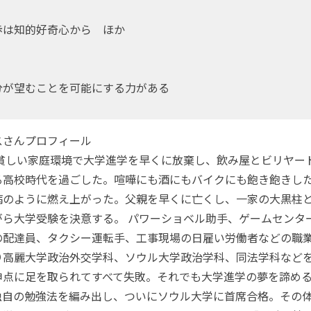
歩は知的好奇心から ほか
分が望むことを可能にする力がある
スさんプロフィール
。貧しい家庭環境で大学進学を早くに放棄し、飲み屋とビリヤー
る高校時代を過ごした。喧嘩にも酒にもバイクにも飽き飽きした
病のように燃え上がった。父親を早くに亡くし、一家の大黒柱
がら大学受験を決意する。 パワーショベル助手、ゲームセンタ
の配達員、タクシー運転手、工事現場の日雇い労働者などの職
り高麗大学政治外交学科、ソウル大学政治学科、同法学科など
申点に足を取られてすべて失敗。それでも大学進学の夢を諦め
独自の勉強法を編み出し、ついにソウル大学に首席合格。その