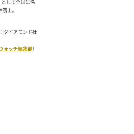
」として全国に名
弁護士。
：ダイアモンド社
Kウォッチ編集部
）