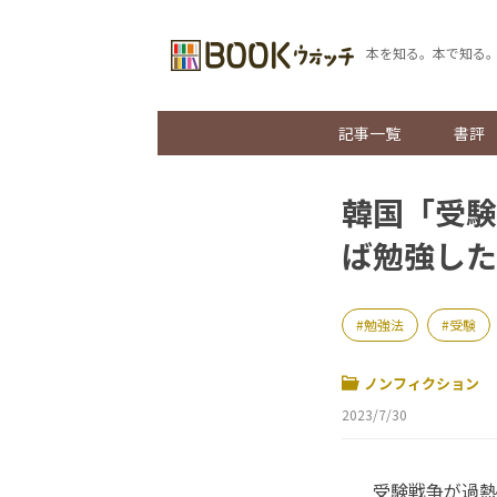
本を知る。本で知る
記事一覧
書評
韓国「受験
ば勉強した
勉強法
受験
ノンフィクション
2023/7/30
受験戦争が過熱