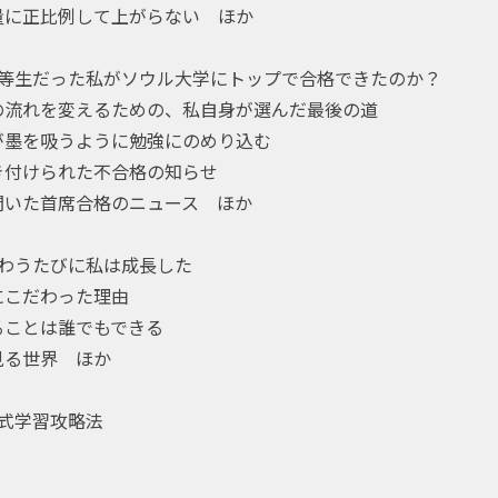
量に正比例して上がらない ほか
劣等生だった私がソウル大学にトップで合格できたのか？
の流れを変えるための、私自身が選んだ最後の道
が墨を吸うように勉強にのめり込む
き付けられた不合格の知らせ
聞いた首席合格のニュース ほか
味わうたびに私は成長した
にこだわった理由
ることは誰でもできる
見る世界 ほか
大式学習攻略法