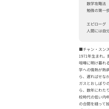
数学攻略法
勉強の第一
エピローグ
人間には自
■チャン・スン
1971年生まれ
喧嘩に明け暮れ
学への情熱が熱
ら、遅ればせな
ガスとおしぼり
ら、数年にわた
校時代の低い内
の合間を縫って