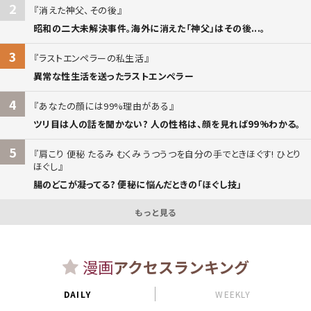
2
消えた神父、その後
昭和の二大未解決事件。海外に消えた「神父」はその後...。
3
ラストエンペラーの私生活
異常な性生活を送ったラストエンペラー
4
あなたの顔には99%理由がある
ツリ目は人の話を聞かない? 人の性格は、顔を見れば99%わかる。
5
肩こり 便秘 たるみ むくみ うつうつを自分の手でときほぐす! ひとり
ほぐし
腸のどこが凝ってる? 便秘に悩んだときの「ほぐし技」
もっと見る
漫画
アクセスランキング
DAILY
WEEKLY