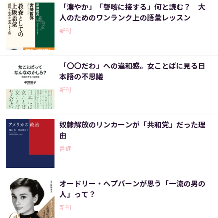
「濃やか」「謦咳に接する」何と読む？ 大
人のためのワンランク上の語彙レッスン
新刊
「〇〇だわ」への違和感。女ことばに見る日
本語の不思議
新刊
奴隷解放のリンカーンが「共和党」だった理
由
書評
オードリー・ヘプバーンが思う「一流の男の
人」って？
新刊