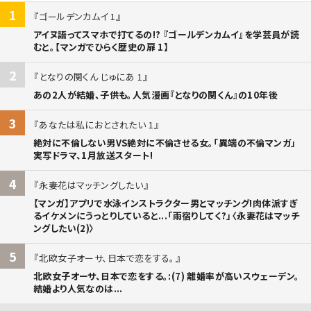
1
ゴールデンカムイ 1
アイヌ語ってスマホで打てるの!? 『ゴールデンカムイ』を学芸員が読
むと。【マンガでひらく歴史の扉 1】
2
となりの関くん じゅにあ 1
あの2人が結婚、子供も。人気漫画『となりの関くん』の10年後
3
あなたは私におとされたい 1
絶対に不倫しない男VS絶対に不倫させる女。「異端の不倫マンガ」
実写ドラマ、1月放送スタート!
4
永妻花はマッチングしたい
【マンガ】アプリで水泳インストラクター男とマッチング!肉体派すぎ
るイケメンにうっとりしていると...「雨宿りしてく?」〈永妻花はマッチ
ングしたい(2)〉
5
北欧女子オーサ、日本で恋をする。
北欧女子オーサ、日本で恋をする。:(7) 離婚率が高いスウェーデン。
結婚より人気なのは...