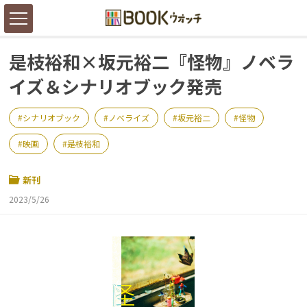
是枝裕和×坂元裕二『怪物』ノベラ
イズ＆シナリオブック発売
シナリオブック
ノベライズ
坂元裕二
怪物
映画
是枝裕和
新刊
2023/5/26