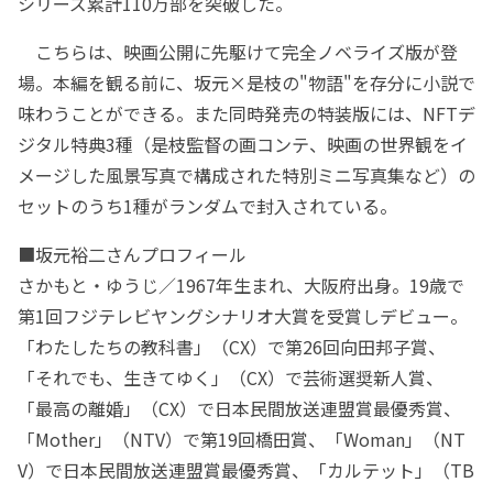
シリーズ累計110万部を突破した。
こちらは、映画公開に先駆けて完全ノベライズ版が登
場。本編を観る前に、坂元×是枝の"物語"を存分に小説で
味わうことができる。また同時発売の特装版には、NFTデ
ジタル特典3種（是枝監督の画コンテ、映画の世界観をイ
メージした風景写真で構成された特別ミニ写真集など）の
セットのうち1種がランダムで封入されている。
■坂元裕二さんプロフィール
さかもと・ゆうじ／1967年生まれ、大阪府出身。19歳で
第1回フジテレビヤングシナリオ大賞を受賞しデビュー。
「わたしたちの教科書」（CX）で第26回向田邦子賞、
「それでも、生きてゆく」（CX）で芸術選奨新人賞、
「最高の離婚」（CX）で日本民間放送連盟賞最優秀賞、
「Mother」（NTV）で第19回橋田賞、「Woman」（NT
V）で日本民間放送連盟賞最優秀賞、「カルテット」（TB