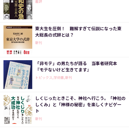
書評
東大生を圧倒！ 難解すぎて伝説になった東
大総長の式辞とは？
新刊
「非モテ」の男たちが語る 当事者研究本
『モテないけど生きてます』
トピックス,学術書,新刊
しくじったときこそ、神社へ行こう。「神社の
しくみ」と「神様の秘密」を楽しくナビゲー
ト
新刊