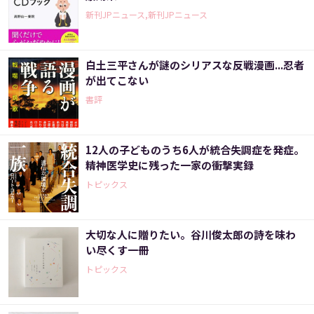
新刊JPニュース,新刊JPニュース
白土三平さんが謎のシリアスな反戦漫画...忍者
が出てこない
書評
12人の子どものうち6人が統合失調症を発症。
精神医学史に残った一家の衝撃実録
トピックス
大切な人に贈りたい。谷川俊太郎の詩を味わ
い尽くす一冊
トピックス