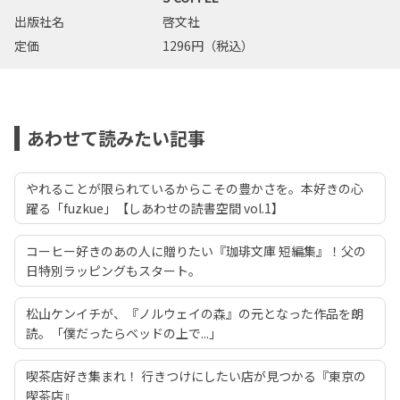
出版社名
啓文社
定価
1296円（税込）
あわせて読みたい記事
やれることが限られているからこその豊かさを。本好きの心
躍る「fuzkue」【しあわせの読書空間 vol.1】
コーヒー好きのあの人に贈りたい『珈琲文庫 短編集』！父の
日特別ラッピングもスタート。
松山ケンイチが、『ノルウェイの森』の元となった作品を朗
読。「僕だったらベッドの上で...」
喫茶店好き集まれ！ 行きつけにしたい店が見つかる『東京の
喫茶店』