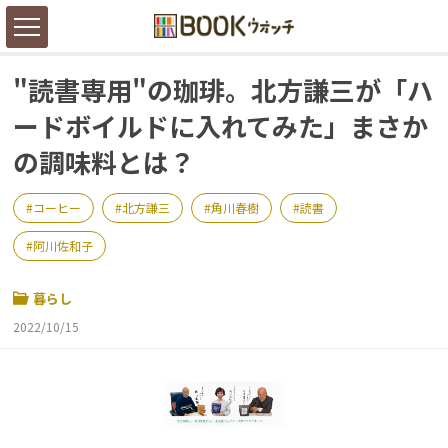
"読書専用"の珈琲。北方謙三が「ハ
ードボイルドに入れてみた」まさか
の調味料とは？
コーヒー
北方謙三
角川春樹
読書
阿川佐和子
暮らし
2022/10/15