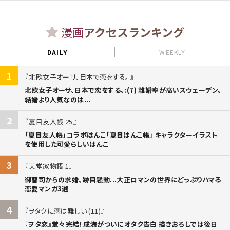
漫画
アクセスランキング
DAILY
WEEKLY
1
北欧女子オーサ、日本で恋をする。
北欧女子オーサ、日本で恋をする。:(7) 離婚率が高いスウェーデン。
結婚より人気なのは...
2
夏目友人帳 25
「夏目友人帳」コラボはんこ「夏目はんこ帳」 キャラクターイラスト
を使用した可愛らしいはんこ
3
天堂家物語 1
御曹司からの求婚、跡目騒動...大正ロマンの世界にどっぷりハマる
恋愛マンガ3選
4
ヲタクに恋は難しい (11)
『ヲタ恋』堂々完結! 成海がついにオタク告白 描きおろしでは後日