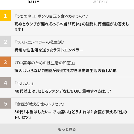
DAILY
WEEKLY
1
うちのネコ、ボクの目玉を食べちゃうの?
死ぬとウンチが漏れるって本当?「死体」の疑問に葬儀屋がお答えし
ます!
2
ラストエンペラーの私生活
異常な性生活を送ったラストエンペラー
3
『中高年のための性生活の知恵』
挿入はいらない?機能が衰えてもできる夫婦生活の新しい形
4
化け活。
40代以上は、むしろファンデなしでOK。重視すべきは...?
5
女医が教える性のトリセツ
50代「本当はしたい...でも痛い!」どうすれば? 女医が教える「性の
トリセツ」
もっと見る