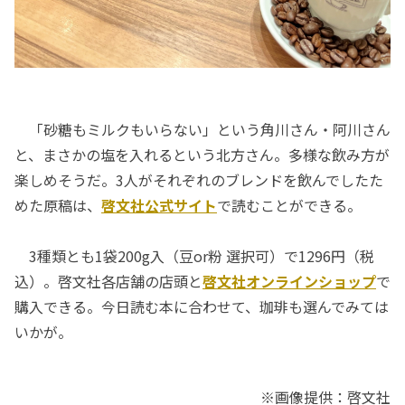
「砂糖もミルクもいらない」という角川さん・阿川さん
と、まさかの塩を入れるという北方さん。多様な飲み方が
楽しめそうだ。3人がそれぞれのブレンドを飲んでしたた
めた原稿は、
啓文社公式サイト
で読むことができる。
3種類とも1袋200g入（豆or粉 選択可）で1296円（税
込）。啓文社各店舗の店頭と
啓文社オンラインショップ
で
購入できる。今日読む本に合わせて、珈琲も選んでみては
いかが。
※画像提供：啓文社