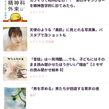
ルフィってADHDなの！？ あのキャラクター
を精神医学的に診てみたら。
トピックス
天使のような「美肌」に見とれる写真集。バ
スタブで泡ショットも
トピックス,写真集
「昔話」は一見残酷......でも、子どもにはその
まま読み聞かせたほうがいい"理由"【ミモザ
の読み聞かせ絵本 8】
トピックス
「男を求める」男たちが回遊する東京の夜
書評