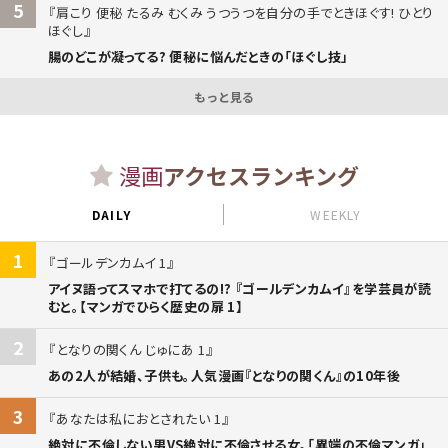
5
肩こり 便秘 たるみ むくみ うつうつを自分の手でときほぐす! ひとり
ほぐし
腸のどこが凝ってる? 便秘に悩んだときの「ほぐし技」
もっと見る
漫画
アクセスランキング
DAILY
WEEKLY
1
ゴールデンカムイ 1
アイヌ語ってスマホで打てるの!? 『ゴールデンカムイ』を学芸員が読
むと。【マンガでひらく歴史の扉 1】
2
となりの関くん じゅにあ 1
あの2人が結婚、子供も。人気漫画『となりの関くん』の10年後
3
あなたは私におとされたい 1
絶対に不倫しない男VS絶対に不倫させる女。「異端の不倫マンガ」