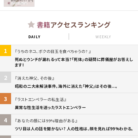
書籍
アクセスランキング
DAILY
WEEKLY
1
うちのネコ、ボクの目玉を食べちゃうの?
死ぬとウンチが漏れるって本当?「死体」の疑問に葬儀屋がお答えし
ます!
2
消えた神父、その後
昭和の二大未解決事件。海外に消えた「神父」はその後...。
3
ラストエンペラーの私生活
異常な性生活を送ったラストエンペラー
4
あなたの顔には99%理由がある
ツリ目は人の話を聞かない? 人の性格は、顔を見れば99%わかる。