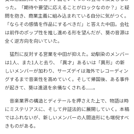
った。「期待や要望に応えることがロックなのか？」と疑
問を抱き、商業主義に組み込まれている自分に気がつく。
「ならその感情を作品にするべきだ」と答えた中田。会社
は前作のポップ性を推し進める形を望んだが、葵の音源は
全く逆方向を向いていた。
猛烈に反対する営業を中田が抑えた。幼馴染のメンバー
は1人、また1人と去り、「異才」あるいは「異形」の新
しいメンバーが加わり、サーズデイは海外でレコーディン
グするまで音楽性を高めていく。そして帰国後、ある事件
が起きて、葵は進退を余儀なくされる......。
音楽業界の構造とディテールを押さえた上で、物語は時
にミステリアスに、そして弁証法的に展開していく。本稿
ではふれないが、新しいメンバーの人間造形にも端倪すべ
きものがある。