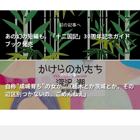
前の記事へ
あの幻の短編も。「十二国記」30周年記念ガイド
ブック発売
次の記事へ
自称"成城育ち"の女が...「栃木とか茨城とか、その
辺区別つかないの。ごめんねえ」