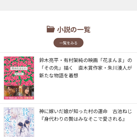
小説の一覧
一覧をみる
鈴木亮平・有村架純の映画「花まんま」の
「その先」描く 直木賞作家・朱川湊人が
新たな物語を着想
神に嫁いだ娘が知った村の運命 古池ねじ
『身代わりの贄はみなそこで愛される』