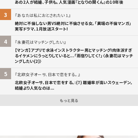
あの2人が結婚、子供も。人気漫画『となりの関くん』の10年後
3
あなたは私におとされたい 1
絶対に不倫しない男VS絶対に不倫させる女。「異端の不倫マンガ」
実写ドラマ、1月放送スタート!
4
永妻花はマッチングしたい
【マンガ】アプリで水泳インストラクター男とマッチング!肉体派すぎ
るイケメンにうっとりしていると...「雨宿りしてく?」〈永妻花はマッチ
ングしたい(2)〉
5
北欧女子オーサ、日本で恋をする。
北欧女子オーサ、日本で恋をする。:(7) 離婚率が高いスウェーデン。
結婚より人気なのは...
もっと見る