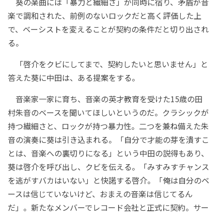
葵の楽曲には「暴力と繊細さ」が同時に宿り、矛盾が音
楽で調和された、前例のないロックだと高く評価した上
で、ベーシストを変えることが契約の条件だと切り出され
る。
「啓介をクビにしてまで、契約したいと思いません」と
答えた葵に中田は、ある提案をする。
音楽家一家に育ち、音楽の英才教育を受けた15歳の田
村朱音のベースを聞いてほしいというのだ。クラシックが
持つ繊細さと、ロックが持つ暴力性。二つを兼ね備えた朱
音の演奏に葵は引き込まれる。「自分で才能の芽を潰すこ
とは、音楽への裏切りになる」という中田の説得もあり、
葵は啓介を呼び出し、クビを伝える。「みすみすチャンス
を逃がすバカはいない」と快諾する啓介。「俺は自分のベ
ースは信じていないけど、おまえの音楽は信じてるん
だ」。新たなメンバーでレコード会社と正式に契約。サー