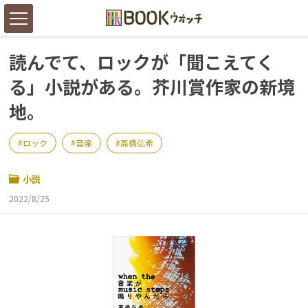
読んでて、ロックが「聞こえてく
る」小説がある。芥川賞作家の新境
地。
ロック
音楽
高橋弘希
小説
2022/8/25