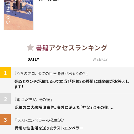
書籍
アクセスランキング
DAILY
WEEKLY
1
うちのネコ、ボクの目玉を食べちゃうの?
死ぬとウンチが漏れるって本当?「死体」の疑問に葬儀屋がお答えし
ます!
2
消えた神父、その後
昭和の二大未解決事件。海外に消えた「神父」はその後...。
3
ラストエンペラーの私生活
異常な性生活を送ったラストエンペラー