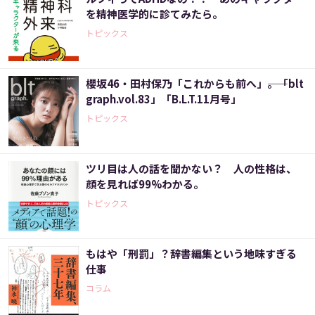
を精神医学的に診てみたら。
トピックス
櫻坂46・田村保乃「これからも前へ」――。「blt
graph.vol.83」「B.L.T.11月号」
トピックス
ツリ目は人の話を聞かない？ 人の性格は、
顔を見れば99%わかる。
トピックス
もはや「刑罰」？辞書編集という地味すぎる
仕事
コラム