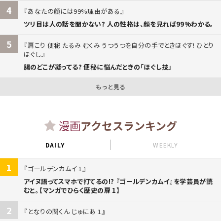
4
あなたの顔には99%理由がある
ツリ目は人の話を聞かない? 人の性格は、顔を見れば99%わかる。
5
肩こり 便秘 たるみ むくみ うつうつを自分の手でときほぐす! ひとり
ほぐし
腸のどこが凝ってる? 便秘に悩んだときの「ほぐし技」
もっと見る
漫画
アクセスランキング
DAILY
WEEKLY
1
ゴールデンカムイ 1
アイヌ語ってスマホで打てるの!? 『ゴールデンカムイ』を学芸員が読
むと。【マンガでひらく歴史の扉 1】
2
となりの関くん じゅにあ 1