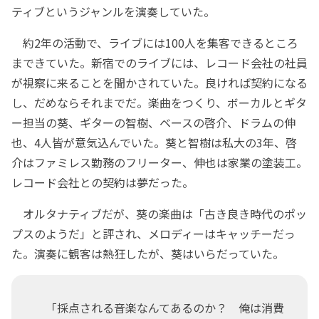
ティブというジャンルを演奏していた。
約2年の活動で、ライブには100人を集客できるところ
まできていた。新宿でのライブには、レコード会社の社員
が視察に来ることを聞かされていた。良ければ契約になる
し、だめならそれまでだ。楽曲をつくり、ボーカルとギタ
ー担当の葵、ギターの智樹、ベースの啓介、ドラムの伸
也、4人皆が意気込んでいた。葵と智樹は私大の3年、啓
介はファミレス勤務のフリーター、伸也は家業の塗装工。
レコード会社との契約は夢だった。
オルタナティブだが、葵の楽曲は「古き良き時代のポッ
プスのようだ」と評され、メロディーはキャッチーだっ
た。演奏に観客は熱狂したが、葵はいらだっていた。
「採点される音楽なんてあるのか？ 俺は消費