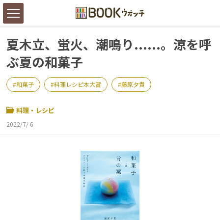
夏木立、蛍火、潮鳴り......。涼を呼
ぶ夏の和菓子
和菓子
料理レシピ本大賞
藤原夕貴
料理・レシピ
2022/7/ 6