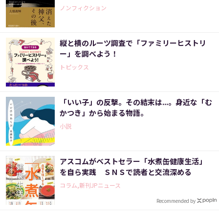
ノンフィクション
縦と横のルーツ調査で「ファミリーヒストリ
ー」を調べよう！
トピックス
「いい子」の反撃。その結末は...。身近な「む
かつき」から始まる物語。
小説
アスコムがベストセラー「水煮缶健康生活」
を自ら実践 ＳＮＳで読者と交流深める
コラム,新刊JPニュース
Recommended by