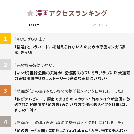
漫画
アクセスランキング
DAILY
WEEKLY
1
初恋、ざらり 上
「普通」というハードルを越えられない人のための恋愛マンガ『初
恋、ざらり』
2
完璧な夫婦はいない
【マンガ】離婚危機の夫婦が、記憶喪失のフリでラブラブに!? 大逆転
の夫婦関係やり直しストーリー〈完璧な夫婦はいない〉
3
顔面が「足の裏」みたいなので整形級メイクを仕事にしました
「私がテレビに...」 原宿でまさかのスカウト? 詐欺メイクが全国に放
送された!<顔面が「足の裏」みたいなので整形級メイクを仕事にし
ました(10)>
4
顔面が「足の裏」みたいなので整形級メイクを仕事にしました
「足の裏」→「人間」に変身したYouTuber。「人生、捨てたもんじゃ