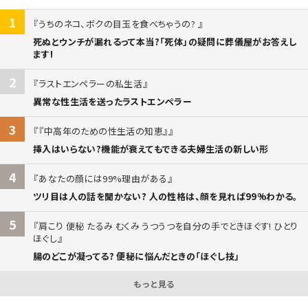
1
うちのネコ、ボクの目玉を食べちゃうの?
死ぬとウンチが漏れるって本当?「死体」の疑問に葬儀屋がお答えし
ます!
2
ラストエンペラーの私生活
異常な性生活を送ったラストエンペラー
3
『中高年のための性生活の知恵』
挿入はいらない?機能が衰えてもできる夫婦生活の新しい形
4
あなたの顔には99%理由がある
ツリ目は人の話を聞かない? 人の性格は、顔を見れば99%わかる。
5
肩こり 便秘 たるみ むくみ うつうつを自分の手でときほぐす! ひとり
ほぐし
腸のどこが凝ってる? 便秘に悩んだときの「ほぐし技」
もっと見る