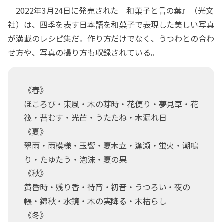
2022年3月24日に発売された『和菓子と言の葉』（光文
社）は、四季を表す日本語を和菓子で表現した美しい写真
が満載のレシピ集だ。作り方だけでなく、うつわとの合わ
せ方や、写真の撮り方も収録されている。
《春》
ほころび・東風・木の芽時・花便り・夢見草・花
筏・苔むす・光芒・うたたね・木漏れ日
《夏》
翠雨・雨模様・玉響・夏木立・逢瀬・蛍火・潮鳴
り・たゆたう・泡沫・夏の果
《秋》
黄昏時・残り香・待宵・初音・うつろい・夜の
帳・錦秋・水鏡・木の実降る・木枯らし
《冬》