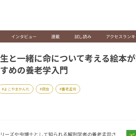
。
インタビュー
連載
試し読み
アクセスランキ
生と一緒に命について考える絵本が
すめの養老学入門
よこやまかんた
昆虫
養老孟司
リーズや虫博士として知られる解剖学者の養老孟司さ