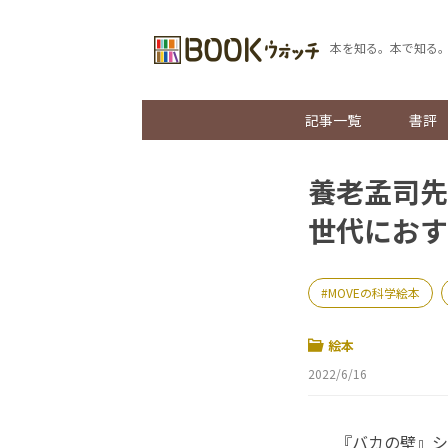
本を知る。本で知る
記事一覧
書評
養老孟司先
世代におす
MOVEの科学絵本
絵本
2022/6/16
『バカの壁』シ