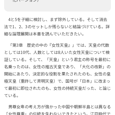
4と5を子細に検討し、まず除外している。そして消去
法で1、2、3のセットしか残らないと結論づけている。詳
細な論理展開は本書を読んでいただきたい。
「第3章 歴史の中の『女性天皇』」では、天皇の代数
としては10代、人数としては8人いた女性天皇について検
証している。そして、「天皇」という君主の称号を最初に
名乗ったのは、女性の推古天皇であり、「大化の改新」の
開始にあたり、決定的な役割を果たされたのも、女性の皇
極天皇（重祚して斉明天皇）で、国号が「日本」に改まっ
て最初に即位されたのも、女性の持統天皇だった、と論じ
ている。
男尊女卑の考え方が強かった中国や朝鮮半島とは異なる
「女性尊重」の伝統を失わないできたという。江戸時代で