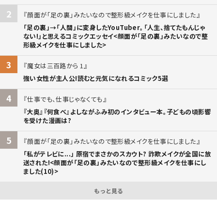
2
顔面が「足の裏」みたいなので整形級メイクを仕事にしました
「足の裏」→「人間」に変身したYouTuber。「人生、捨てたもんじゃ
ない!」と思えるコミックエッセイ<顔面が「足の裏」みたいなので整
形級メイクを仕事にしました>
3
魔女は三百路から 1
強い女性が主人公!読むと元気になれるコミック5選
4
仕事でも、仕事じゃなくても
『大奥』『何食べ』よしながふみ初のインタビュー本。子どもの頃影響
を受けた漫画は?
5
顔面が「足の裏」みたいなので整形級メイクを仕事にしました
「私がテレビに...」 原宿でまさかのスカウト? 詐欺メイクが全国に放
送された!<顔面が「足の裏」みたいなので整形級メイクを仕事にし
ました(10)>
もっと見る