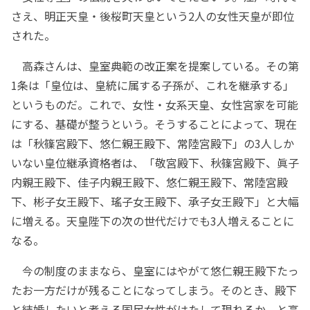
さえ、明正天皇・後桜町天皇という2人の女性天皇が即位
された。
高森さんは、皇室典範の改正案を提案している。その第
1条は「皇位は、皇統に属する子孫が、これを継承する」
というものだ。これで、女性・女系天皇、女性宮家を可能
にする、基礎が整うという。そうすることによって、現在
は「秋篠宮殿下、悠仁親王殿下、常陸宮殿下」の3人しか
いない皇位継承資格者は、「敬宮殿下、秋篠宮殿下、眞子
内親王殿下、佳子内親王殿下、悠仁親王殿下、常陸宮殿
下、彬子女王殿下、瑤子女王殿下、承子女王殿下」と大幅
に増える。天皇陛下の次の世代だけでも3人増えることに
なる。
今の制度のままなら、皇室にはやがて悠仁親王殿下たっ
たお一方だけが残ることになってしまう。そのとき、殿下
と結婚したいと考える国民女性がはたして現れるか、と高