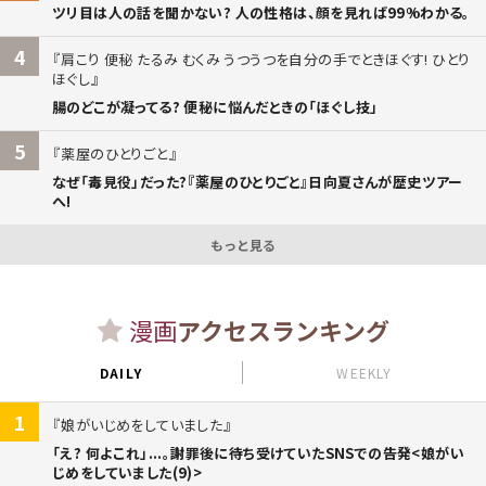
ツリ目は人の話を聞かない? 人の性格は、顔を見れば99%わかる。
4
肩こり 便秘 たるみ むくみ うつうつを自分の手でときほぐす! ひとり
ほぐし
腸のどこが凝ってる? 便秘に悩んだときの「ほぐし技」
5
薬屋のひとりごと
なぜ「毒見役」だった?『薬屋のひとりごと』日向夏さんが歴史ツアー
へ!
もっと見る
漫画
アクセスランキング
DAILY
WEEKLY
1
娘がいじめをしていました
「え? 何よこれ」...。謝罪後に待ち受けていたSNSでの告発<娘がい
じめをしていました(9)>