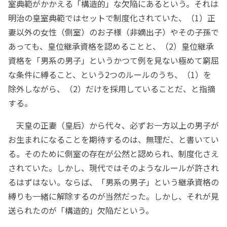
室典範がかかえる「構造的」な欠陥にあるという。それは
明治の皇室典範ではセットで制度化されていた、（1）正
妻以外の女性（側室）のお子様（非嫡出子）やその子孫で
あっても、皇位継承資格を認めることと、（2）皇位継承
資格を「男系の男子」というかつて例を見ない極めて窮屈
な条件に縛ること、という2つのルールのうち、（1）を
除外しながら、（2）だけを採用していることだ、と指摘
する。
天皇の正妻（皇后）から代々、必ずお一方以上の男子が
お生まれになることを期待するのは、無理だ、と書いてい
る。そのために側室の存在が公然と認められ、制度化さえ
されていた。しかし、現代ではそのようなルールが許され
るはずはない。ならば、「男系の男子」という継承資格の
縛りも一緒に解除するのが当然だった。しかし、それが見
送られたのが「構造的」欠陥だという。