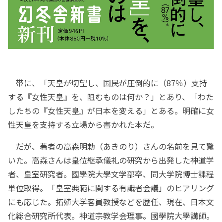
帯に、「天皇が切望し、国民が圧倒的に（87％）支持
する『女性天皇』を、阻むものは何か？」とあり、「わた
したちの『女性天皇』が日本を変える」とある。明確に女
性天皇を支持する立場から書かれた本だ。
だが、著者の高森明勅（あきのり）さんの名前を見て驚
いた。高森さんは皇位継承儀礼の研究から出発した神道学
者、皇室研究者。國學院大學文学部卒、同大学院博士課程
単位取得。「皇室典範に関する有識者会議」のヒアリング
にも応じた。拓殖大学客員教授などを歴任、現在、日本文
化総合研究所代表。神道宗教学会理事。國學院大學講師。