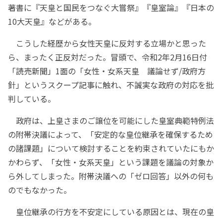
著書に『天皇と国民をつなぐ大嘗祭』『皇室論』『日本の
10大天皇』などがある。
こうした経歴から女性天皇に反対する立場かと思った
ら、まったく正反対だった。冒頭で、令和2年2月16日付
「読売新聞」1面の「女性・女系天皇 議論せず/政府方
針」というスクープ記事に触れ、不誠実な政府の対応を批
判している。
政府は、上皇さまのご譲位を可能にした皇室典範特例法
の附帯決議によって、「安定的な皇位継承を確保するため
の諸課題」について検討することを約束されていたにもか
かわらず、「女性・女系天皇」という課題を議論の対象か
ら外してしまった。附帯決議への「ゼロ回答」以外の何も
のでもなかった。
皇位継承の行方を不安定にしている原因とは、現在の皇