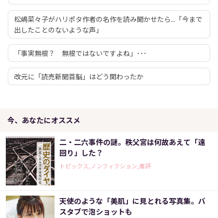
松嶋菜々子がハリポタ作者の名作を読み聞かせたら...「今まで
出したことのないような声」
「事実無根？ 無根ではないですよね」･･･
改元に「読売新聞首脳」はどう関わったか
今、あなたにオススメ
二・二六事件の謎。秩父宮は何故あえて「遠
回り」した？
トピックス,ノンフィクション,書評
天使のような「美肌」に見とれる写真集。バ
スタブで泡ショットも