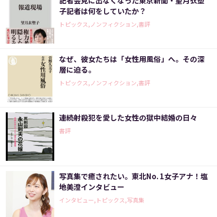
記者会見に出なくなった東京新聞・望月衣塑
子記者は何をしていたか？
トピックス,ノンフィクション,書評
なぜ、彼女たちは「女性用風俗」へ。その深
層に迫る。
トピックス,ノンフィクション,書評
連続射殺犯を愛した女性の獄中結婚の日々
書評
写真集で癒されたい。東北No. 1女子アナ！塩
地美澄インタビュー
インタビュー,トピックス,写真集