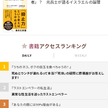
者」？ 元兵士が語るイスラエルの論理
書籍
アクセスランキング
DAILY
WEEKLY
1
うちのネコ、ボクの目玉を食べちゃうの?
死ぬとウンチが漏れるって本当?「死体」の疑問に葬儀屋がお答えし
ます!
2
ラストエンペラーの私生活
異常な性生活を送ったラストエンペラー
3
あなたの顔には99%理由がある