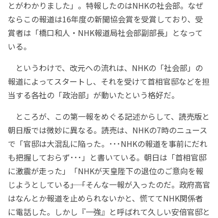
とがわかりました」。特報したのはNHKの社会部。なぜ
ならこの報道は16年度の新聞協会賞を受賞しており、受
賞者は「橋口和人・NHK報道局社会部副部長」となって
いる。
というわけで、改元への流れは、NHKの「社会部」の
報道によってスタートし、それを受けて首相官邸などを担
当する各社の「政治部」が動いたという格好だ。
ところが、この第一報をめぐる記述からして、読売版と
朝日版では微妙に異なる。読売は、NHKの7時のニュース
で「官邸は大混乱に陥った。･･･NHKの報道を事前にだれ
も把握しておらず･･･」と書いている。朝日は「首相官邸
に激震が走った」「NHKが天皇陛下の退位のご意向を報
じようとしている――」「そんな一報が入ったのだ。政府高官
はなんとか報道を止められないかと、慌ててNHK関係者
に電話した。しかし『一強』と呼ばれて久しい安倍官邸と