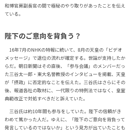
和博官房副長官の間で極秘のやり取りがあったことを伝え
ている。
陛下のご意向を背負う？
16年7月のNHKの特報に続いて、8月の天皇の「ビデオ
メッセージ」で退位の流れが確定する。世論が支持したか
らだ。朝日新聞はその直後、「参与会議」のメンバーだっ
た三谷太一郎・東大名誉教授のインタビューを掲載、天皇
が「摂政」に否定的なことを伝えた。三谷氏はさらにその
後、報道各社の取材に、一代限りの特例法ではなく、皇室
典範改正で対処すべきだと訴えていた。
三谷氏は約10年間も参与をしていた。陛下の信頼がき
わめて篤かった人だ。ゆえに、「陛下のご意向を背負って
発言しているのではないか」という見方が出ていたことも