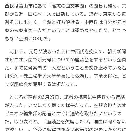
西氏は富山市にある「高志の国文学館」の館長も務め、京
都から週一回のペースで出勤している。記者は東京から毎
週そこに出向く。自然と打ち解ける。中西氏は自分が元号
案の考案者の一人だということは認めなかったが、とてつ
もない企画にOKした。
4月1日、元号が決まった日に中西氏を交えて、朝日新聞
オピニオン面で新元号についての座談会をするという企画
だ。すでに考案者の一人だということを突き止めていた石
川忠久・元二松学舎大学学長にも依頼し、了承を得た。ビ
ッグ座談会が実現するはずだった。
ところが直前の3月27日、記者の携帯に中西氏から連絡
が入った。いつになく慌てた様子だった。座談会担当のオ
ピニオン編集部の記者とすぐに連絡を取りたいというの
だ。取り次ぐと、「座談会を欠席したい。理由は聞かない
で欲しい」。急変に納得できない政治部の記者はただちに