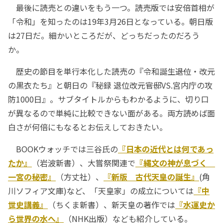
最後に読売との違いをもう一つ。読売版では安倍首相が
「令和」を知ったのは19年3月26日となっている。朝日版
は27日だ。細かいところだが、どっちだったのだろう
か。
歴史の節目を単行本化した読売の『令和誕生――退位・改元
の黒衣たち』と朝日の『秘録 退位改元――官邸VS.宮内庁の攻
防1000日』。サブタイトルからもわかるように、切り口
が異なるので単純に比較できない面がある。両方読めば面
白さが何倍にもなるとお伝えしておきたい。
BOOKウォッチでは三谷氏の
『日本の近代とは何であっ
たか』
（岩波新書）、大嘗祭関連で
『縄文の神が息づく
一宮の秘密』
（方丈社）、
『新版 古代天皇の誕生』
(角
川ソフィア文庫)など、「天皇家」の成立については
『中
世史講義』
（ちくま新書）、新天皇の著作では
『水運史か
ら世界の水へ』
（NHK出版）なども紹介している。