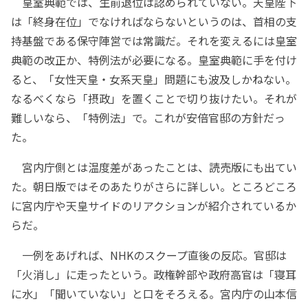
皇室典範では、生前退位は認められていない。天皇陛下
は「終身在位」でなければならないというのは、首相の支
持基盤である保守陣営では常識だ。それを変えるには皇室
典範の改正か、特例法が必要になる。皇室典範に手を付け
ると、「女性天皇・女系天皇」問題にも波及しかねない。
なるべくなら「摂政」を置くことで切り抜けたい。それが
難しいなら、「特例法」で。これが安倍官邸の方針だっ
た。
宮内庁側とは温度差があったことは、読売版にも出てい
た。朝日版ではそのあたりがさらに詳しい。ところどころ
に宮内庁や天皇サイドのリアクションが紹介されているか
らだ。
一例をあげれば、NHKのスクープ直後の反応。官邸は
「火消し」に走ったという。政権幹部や政府高官は「寝耳
に水」「聞いていない」と口をそろえる。宮内庁の山本信