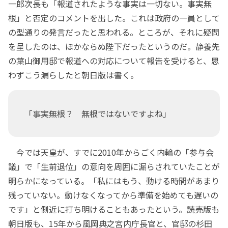
一郎次長も「報道されたような事実は一切ない。事実無
根」と否定のコメントを出した。これは政府の一員として
の型通りの発言だったと思われる。ところが、それに疑問
を呈したのは、ほかならぬ陛下だったというのだ。静養先
の葉山御用邸で報道への対応について報告を受けると、思
わずこう漏らしたと朝日版は書く。
「事実無根？ 無根ではないですよね」
今では天皇が、すでに2010年からごく内輪の「参与会
議」で「生前退位」の意向を周囲に漏らされていたことが
明らかになっている。「私にはもう、動ける時間があまり
残っていない。動けなくなってから準備を始めても遅いの
です」と側近に打ち明けることもあったという。読売版も
朝日版も、15年から風岡典之宮内庁長官と、官邸の杉田