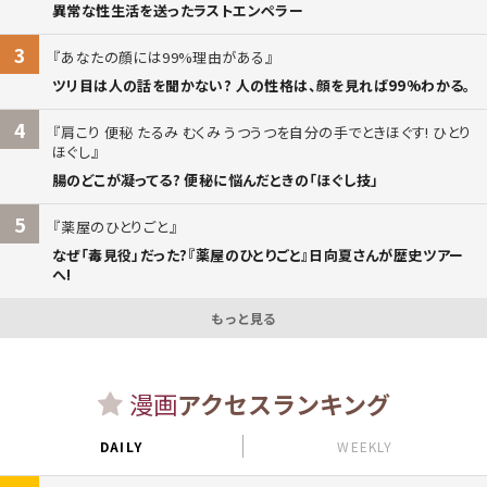
異常な性生活を送ったラストエンペラー
3
あなたの顔には99%理由がある
ツリ目は人の話を聞かない? 人の性格は、顔を見れば99%わかる。
4
肩こり 便秘 たるみ むくみ うつうつを自分の手でときほぐす! ひとり
ほぐし
腸のどこが凝ってる? 便秘に悩んだときの「ほぐし技」
5
薬屋のひとりごと
なぜ「毒見役」だった?『薬屋のひとりごと』日向夏さんが歴史ツアー
へ!
もっと見る
漫画
アクセスランキング
DAILY
WEEKLY