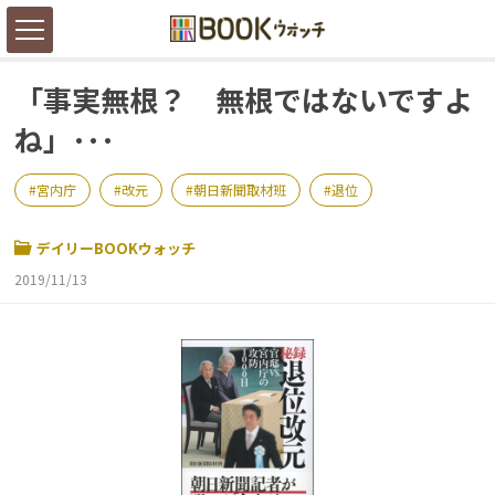
「事実無根？ 無根ではないですよ
ね」･･･
宮内庁
改元
朝日新聞取材班
退位
デイリーBOOKウォッチ
2019/11/13