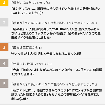
1
娘がいじめをしていました
「え? 何よこれ」...。謝罪後に待ち受けていたSNSでの告発<娘がい
じめをしていました(9)>
2
顔面が「足の裏」みたいなので整形級メイクを仕事にしました
「足の裏」→「人間」に変身したYouTuber。「人生、捨てたもんじゃ
ない!」と思えるコミックエッセイ<顔面が「足の裏」みたいなので整
形級メイクを仕事にしました>
3
魔女は三百路から 1
強い女性が主人公!読むと元気になれるコミック5選
4
仕事でも、仕事じゃなくても
『大奥』『何食べ』よしながふみ初のインタビュー本。子どもの頃影響
を受けた漫画は?
5
顔面が「足の裏」みたいなので整形級メイクを仕事にしました
「私がテレビに...」 原宿でまさかのスカウト? 詐欺メイクが全国に放
送された!<顔面が「足の裏」みたいなので整形級メイクを仕事にし
ました(10)>