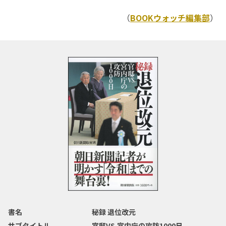
（
BOOKウォッチ編集部
）
書名
秘録 退位改元
サブタイトル
官邸VS.宮内庁の攻防1000日