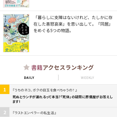
「暮らしに支障はないけれど、たしかに存
在した喜怒哀楽」を思い出して。「同居」
をめぐる5つの物語。
書籍
アクセスランキング
DAILY
WEEKLY
1
うちのネコ、ボクの目玉を食べちゃうの?
死ぬとウンチが漏れるって本当?「死体」の疑問に葬儀屋がお答えし
ます!
2
ラストエンペラーの私生活