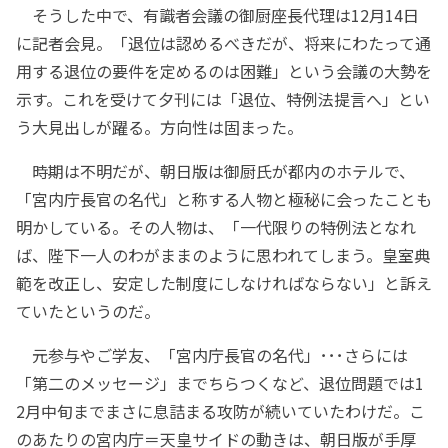
そうした中で、有識者会議の御厨座長代理は12月14日
に記者会見。「退位は認めるべきだが、将来にわたって通
用する退位の要件を定めるのは困難」という会議の大勢を
示す。これを受けて夕刊には「退位、特例法提言へ」とい
う大見出しが躍る。方向性は固まった。
時期は不明だが、朝日版は御厨氏が都内のホテルで、
「宮内庁長官の名代」と称する人物と極秘に会ったことも
明かしている。その人物は、「一代限りの特例法となれ
ば、陛下一人のわがままのように思われてしまう。皇室典
範を改正し、安定した制度にしなければならない」と訴え
ていたというのだ。
元参与やご学友、「宮内庁長官の名代」･･･さらには
「第二のメッセージ」までちらつくなど、退位問題では1
2月中旬までまさに息詰まる攻防が続いていたわけだ。こ
のあたりの宮内庁＝天皇サイドの動きは、朝日版が手厚