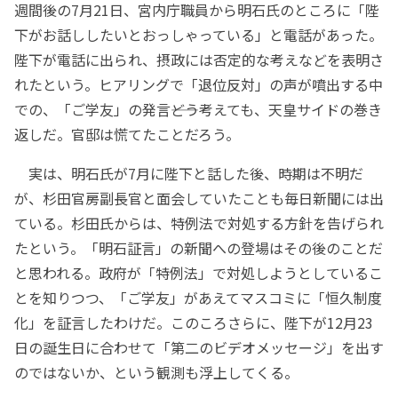
週間後の7月21日、宮内庁職員から明石氏のところに「陛
下がお話ししたいとおっしゃっている」と電話があった。
陛下が電話に出られ、摂政には否定的な考えなどを表明さ
れたという。ヒアリングで「退位反対」の声が噴出する中
での、「ご学友」の発言――どう考えても、天皇サイドの巻き
返しだ。官邸は慌てたことだろう。
実は、明石氏が7月に陛下と話した後、時期は不明だ
が、杉田官房副長官と面会していたことも毎日新聞には出
ている。杉田氏からは、特例法で対処する方針を告げられ
たという。「明石証言」の新聞への登場はその後のことだ
と思われる。政府が「特例法」で対処しようとしているこ
とを知りつつ、「ご学友」があえてマスコミに「恒久制度
化」を証言したわけだ。このころさらに、陛下が12月23
日の誕生日に合わせて「第二のビデオメッセージ」を出す
のではないか、という観測も浮上してくる。