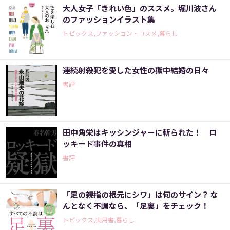
大人女子「きれい色」のススメ。堀川波さん
のファッションイラスト集
トピックス,ファッション・コスメ,暮らし
連続射殺犯を愛した女性の獄中結婚の日々
書評
田中角栄はキッシンジャーに斬られた！ ロ
ッキード事件の真相
書評
「足の親指の根元にシワ」は何のサイン？ な
んとなく不調なら、「足裏」をチェック！
トピックス,実用書,暮らし