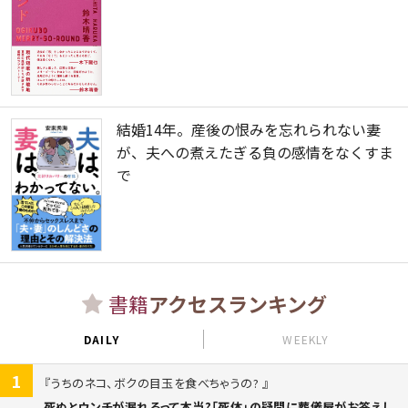
結婚14年。産後の恨みを忘れられない妻
が、夫への煮えたぎる負の感情をなくすま
で
書籍
アクセスランキング
DAILY
WEEKLY
1
うちのネコ、ボクの目玉を食べちゃうの?
死ぬとウンチが漏れるって本当?「死体」の疑問に葬儀屋がお答えし