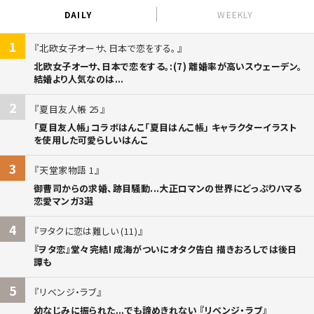
DAILY
WEEKLY
1
北欧女子オーサ、日本で恋をする。
北欧女子オーサ、日本で恋をする。:(7) 離婚率が高いスウェーデン。
結婚より人気なのは...
2
夏目友人帳 25
「夏目友人帳」コラボはんこ「夏目はんこ帳」 キャラクターイラスト
を使用した可愛らしいはんこ
3
天堂家物語 1
御曹司からの求婚、跡目騒動...大正ロマンの世界にどっぷりハマる
恋愛マンガ3選
4
ヲタクに恋は難しい (11)
『ヲタ恋』堂々完結! 成海がついにオタク告白 描きおろしでは後日
譚も
5
リベンジ・ラブ
幼なじみに振られた...でも諦めきれない 『リベンジ・ラブ』