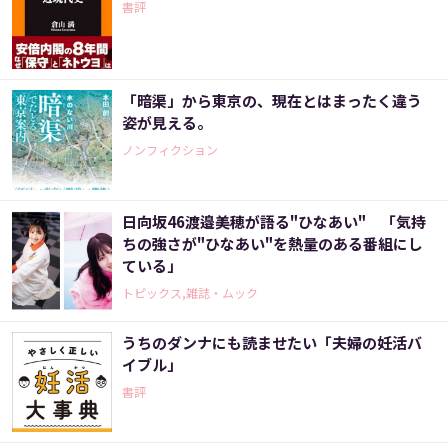
書評
「暗渠」から東京の、現在とはまったく違う
姿が見える。
ノンフィクション
日向坂46渡邉美穂が語る"ひなあい" 「気持
ちの強さが"ひなあい"を熱量のある番組にし
ている」
トピックス,雑誌・ムック
うちのダンナにも読ませたい「夫婦の妊活バ
イブル」
書評