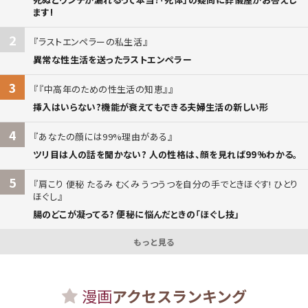
ます!
2
ラストエンペラーの私生活
異常な性生活を送ったラストエンペラー
3
『中高年のための性生活の知恵』
挿入はいらない?機能が衰えてもできる夫婦生活の新しい形
4
あなたの顔には99%理由がある
ツリ目は人の話を聞かない? 人の性格は、顔を見れば99%わかる。
5
肩こり 便秘 たるみ むくみ うつうつを自分の手でときほぐす! ひとり
ほぐし
腸のどこが凝ってる? 便秘に悩んだときの「ほぐし技」
もっと見る
漫画
アクセスランキング