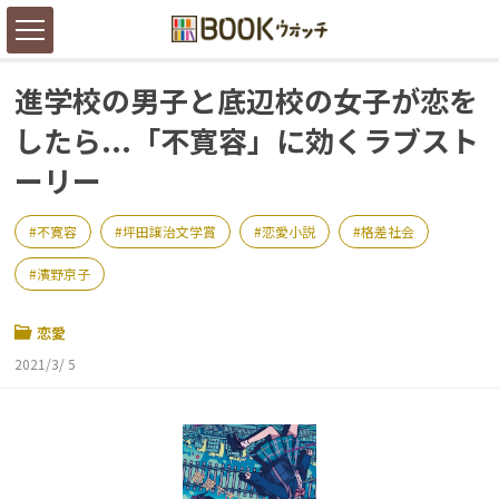
進学校の男子と底辺校の女子が恋を
したら...「不寛容」に効くラブスト
ーリー
不寛容
坪田譲治文学賞
恋愛小説
格差社会
濱野京子
恋愛
2021/3/ 5