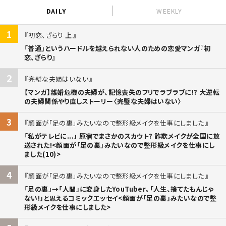
DAILY
WEEKLY
1
初恋、ざらり 上
「普通」というハードルを越えられない人のための恋愛マンガ『初
恋、ざらり』
2
完璧な夫婦はいない
【マンガ】離婚危機の夫婦が、記憶喪失のフリでラブラブに!? 大逆転
の夫婦関係やり直しストーリー〈完璧な夫婦はいない〉
3
顔面が「足の裏」みたいなので整形級メイクを仕事にしました
「私がテレビに...」 原宿でまさかのスカウト? 詐欺メイクが全国に放
送された!<顔面が「足の裏」みたいなので整形級メイクを仕事にし
ました(10)>
4
顔面が「足の裏」みたいなので整形級メイクを仕事にしました
「足の裏」→「人間」に変身したYouTuber。「人生、捨てたもんじゃ
ない!」と思えるコミックエッセイ<顔面が「足の裏」みたいなので整
形級メイクを仕事にしました>