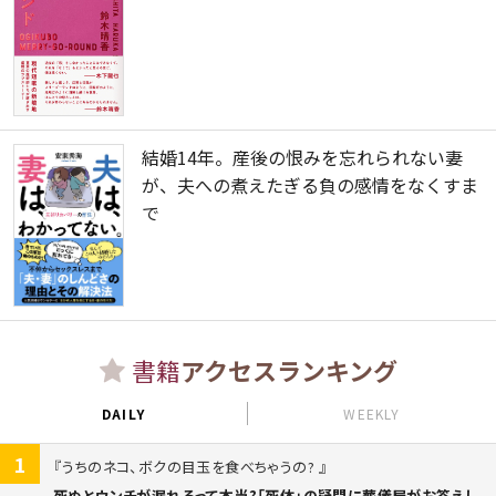
結婚14年。産後の恨みを忘れられない妻
が、夫への煮えたぎる負の感情をなくすま
で
書籍
アクセスランキング
DAILY
WEEKLY
1
うちのネコ、ボクの目玉を食べちゃうの?
死ぬとウンチが漏れるって本当?「死体」の疑問に葬儀屋がお答えし