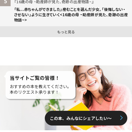
5
16歳の母 ~助産師が見た、奇跡の出産物語~
「私...赤ちゃんができました」――産むことを選んだ少女。「後悔しない・
させない」ように生きていく<16歳の母 ~助産師が見た、奇跡の出産
物語~>
もっと見る
当サイトご覧の皆様！
おすすめの本を教えてください。
本のリクエスト承ります！
この本、みんなにシェアしたい〜