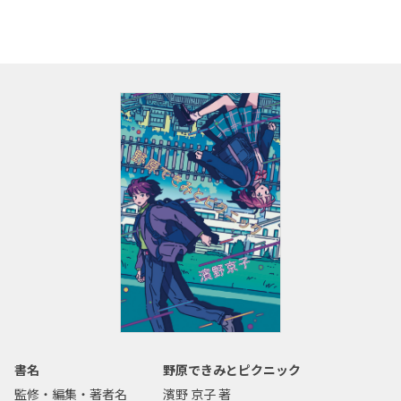
書名
野原できみとピクニック
監修・編集・著者名
濱野 京子 著