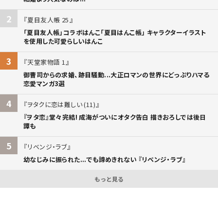
2
夏目友人帳 25
「夏目友人帳」コラボはんこ「夏目はんこ帳」 キャラクターイラスト
を使用した可愛らしいはんこ
3
天堂家物語 1
御曹司からの求婚、跡目騒動...大正ロマンの世界にどっぷりハマる
恋愛マンガ3選
4
ヲタクに恋は難しい (11)
『ヲタ恋』堂々完結! 成海がついにオタク告白 描きおろしでは後日
譚も
5
リベンジ・ラブ
幼なじみに振られた...でも諦めきれない 『リベンジ・ラブ』
もっと見る