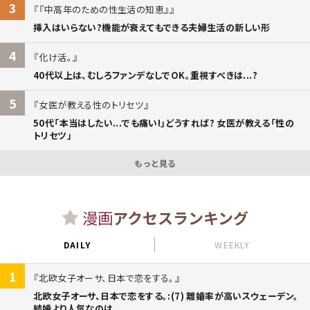
3
『中高年のための性生活の知恵』
挿入はいらない?機能が衰えてもできる夫婦生活の新しい形
4
化け活。
40代以上は、むしろファンデなしでOK。重視すべきは...?
5
女医が教える性のトリセツ
50代「本当はしたい...でも痛い!」どうすれば? 女医が教える「性の
トリセツ」
もっと見る
漫画
アクセスランキング
DAILY
WEEKLY
1
北欧女子オーサ、日本で恋をする。
北欧女子オーサ、日本で恋をする。:(7) 離婚率が高いスウェーデン。
結婚より人気なのは...