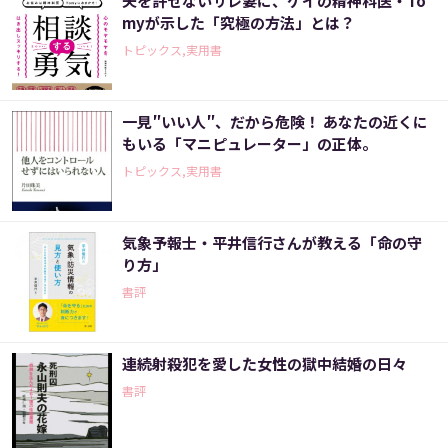
夫を許せないサレ妻に、ゲイの精神科医・To
myが示した「究極の方法」とは？
トピックス,実用書
一見″いい人″、だから危険！ あなたの近くに
もいる「マニピュレーター」の正体。
トピックス,実用書
気象予報士・平井信行さんが教える「命の守
り方」
書評
連続射殺犯を愛した女性の獄中結婚の日々
書評