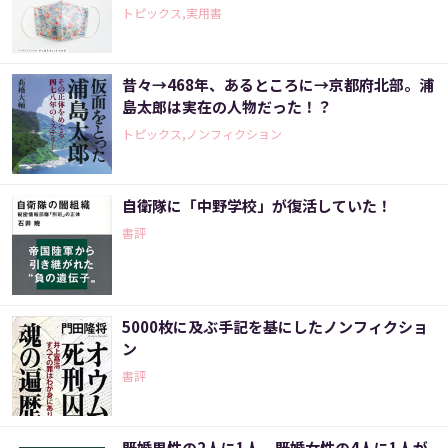
トピックス,実用書
昔々→468年、あるところに→京都府北部。浦
島太郎は実在の人物だった！？
トピックス,ノンフィクション
自衛隊に「中野学校」が復活していた！
書評
5000枚に及ぶ手記を基にしたノンフィクショ
ン
書評
既婚男性の2人に1人、既婚女性の4人に1人が