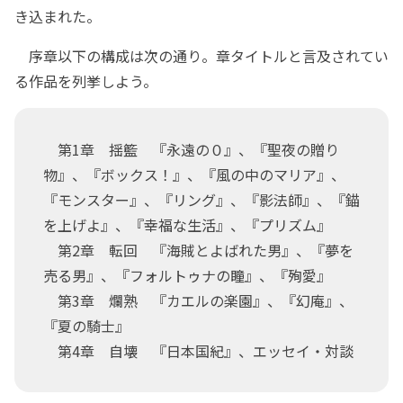
き込まれた。
序章以下の構成は次の通り。章タイトルと言及されてい
る作品を列挙しよう。
第1章 揺籃 『永遠の０』、『聖夜の贈り
物』、『ボックス！』、『風の中のマリア』、
『モンスター』、『リング』、『影法師』、『錨
を上げよ』、『幸福な生活』、『プリズム』
第2章 転回 『海賊とよばれた男』、『夢を
売る男』、『フォルトゥナの瞳』、『殉愛』
第3章 爛熟 『カエルの楽園』、『幻庵』、
『夏の騎士』
第4章 自壊 『日本国紀』、エッセイ・対談