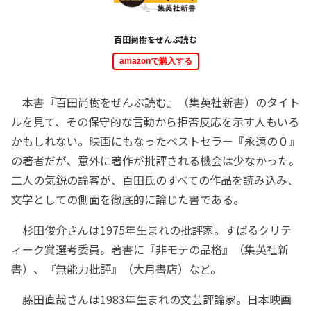
百田尚樹をぜんぶ読む
amazonで購入する
本書『百田尚樹をぜんぶ読む』（集英社新書）のタイト
ルを見て、その保守的な言動から拒否反応を示す人もいる
かもしれない。映画にもなったベストセラー『永遠の０』
の著者だが、意外に著作が批評される機会は少なかった。
二人の気鋭の論客が、百田氏のすべての作品を読み込み、
文学としての側面を徹底的に論じた書である。
杉田俊介さんは1975年生まれの批評家。すばるクリテ
ィーク賞選考委員。著書に『非モテの品格』（集英社新
書）、『無能力批評』（大月書店）など。
藤田直哉さんは1983年生まれの文芸評論家。日本映画