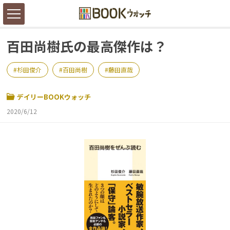
百田尚樹氏の最高傑作は？
杉田俊介
百田尚樹
藤田直哉
デイリーBOOKウォッチ
2020/6/12