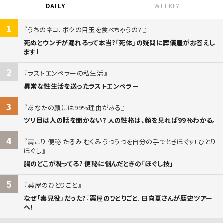
DAILY
WEEKLY
1
うちのネコ、ボクの目玉を食べちゃうの?
死ぬとウンチが漏れるって本当?「死体」の疑問に葬儀屋がお答えし
ます!
2
ラストエンペラーの私生活
異常な性生活を送ったラストエンペラー
3
あなたの顔には99%理由がある
ツリ目は人の話を聞かない? 人の性格は、顔を見れば99%わかる。
4
肩こり 便秘 たるみ むくみ うつうつを自分の手でときほぐす! ひとり
ほぐし
腸のどこが凝ってる? 便秘に悩んだときの「ほぐし技」
5
薬屋のひとりごと
なぜ「毒見役」だった?『薬屋のひとりごと』日向夏さんが歴史ツアー
へ!