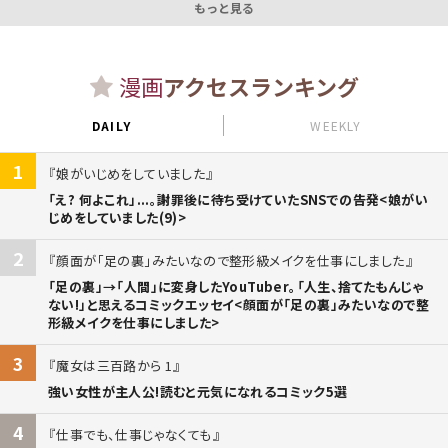
もっと見る
漫画
アクセスランキング
DAILY
WEEKLY
1
娘がいじめをしていました
「え? 何よこれ」...。謝罪後に待ち受けていたSNSでの告発<娘がい
じめをしていました(9)>
2
顔面が「足の裏」みたいなので整形級メイクを仕事にしました
「足の裏」→「人間」に変身したYouTuber。「人生、捨てたもんじゃ
ない!」と思えるコミックエッセイ<顔面が「足の裏」みたいなので整
形級メイクを仕事にしました>
3
魔女は三百路から 1
強い女性が主人公!読むと元気になれるコミック5選
4
仕事でも、仕事じゃなくても