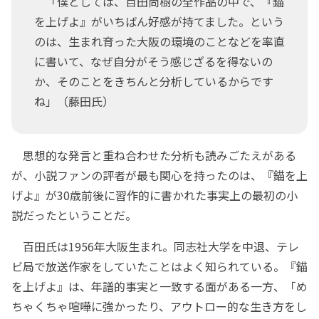
「僕としては、百田尚樹の全作品の中で、『錨
を上げよ』がいちばん好感が持てました。という
のは、生まれ育った大阪の環境のことなどを率直
に書いて、なぜ自分がそう感じざるを得ないの
か、そのことをきちんと分析しているからです
ね」（藤田氏）
思想的な発言と重ね合わせた分析も読みごたえがある
が、小説ファンの評者が最も関心を持ったのは、『錨を上
げよ』が30歳前後に習作的に書かれた事実上の最初の小
説だったということだ。
百田氏は1956年大阪生まれ。同志社大学を中退、テレ
ビ局で放送作家をしていたことはよく知られている。『錨
を上げよ』は、年譜的事実と一致する面がある一方、「め
ちゃくちゃ喧嘩に強かったり、アウトロー的な生き方をし