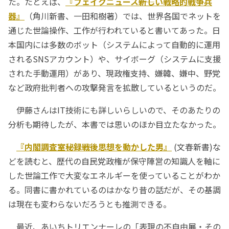
た。たとえば、
『フェイクニュース――新しい戦略的戦争兵
器』
（角川新書、一田和樹著）では、世界各国でネットを
通じた世論操作、工作が行われていると書いてあった。日
本国内には多数のボット（システムによって自動的に運用
されるSNSアカウント）や、サイボーグ（システムに支援
された手動運用）があり、現政権支持、嫌韓、嫌中、野党
など政府批判者への攻撃発言を拡散しているというのだ。
伊藤さんはIT技術にも詳しいらしいので、そのあたりの
分析も期待したが、本書では思いのほか目立たなかった。
『内閣調査室秘録――戦後思想を動かした男』
(文春新書)な
どを読むと、歴代の自民党政権が保守陣営の知識人を軸に
した世論工作で大変なエネルギーを使っていることがわか
る。同書に書かれているのはかなり昔の話だが、その基調
は現在も変わらないだろうとも推測できる。
最近、あいちトリエンナーレの「表現の不自由展・その