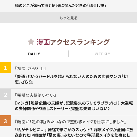
腸のどこが凝ってる? 便秘に悩んだときの「ほぐし技」
もっと見る
漫画
アクセスランキング
DAILY
WEEKLY
1
初恋、ざらり 上
「普通」というハードルを越えられない人のための恋愛マンガ『初
恋、ざらり』
2
完璧な夫婦はいない
【マンガ】離婚危機の夫婦が、記憶喪失のフリでラブラブに!? 大逆転
の夫婦関係やり直しストーリー〈完璧な夫婦はいない〉
3
顔面が「足の裏」みたいなので整形級メイクを仕事にしました
「私がテレビに...」 原宿でまさかのスカウト? 詐欺メイクが全国に放
送された!<顔面が「足の裏」みたいなので整形級メイクを仕事にし