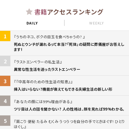
書籍
アクセスランキング
DAILY
WEEKLY
1
うちのネコ、ボクの目玉を食べちゃうの?
死ぬとウンチが漏れるって本当?「死体」の疑問に葬儀屋がお答えし
ます!
2
ラストエンペラーの私生活
異常な性生活を送ったラストエンペラー
3
『中高年のための性生活の知恵』
挿入はいらない?機能が衰えてもできる夫婦生活の新しい形
4
あなたの顔には99%理由がある
ツリ目は人の話を聞かない? 人の性格は、顔を見れば99%わかる。
5
肩こり 便秘 たるみ むくみ うつうつを自分の手でときほぐす! ひとり
ほぐし