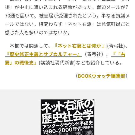
後」が中止に追い込まれる騒動があった。脅迫メールが7
70通も届いて、被害届が受理されたという。単なる抗議メ
ールではない。相変わらず「ネット右派」は意気軒昂だと
感じた人も多いのではないか。
本欄では関連して、
『ネット右翼とは何か 』
(青弓社)、
『歴史修正主義とサブカルチャー』
（青弓社）、
『「右
翼」の戦後史』
(講談社現代新書)なども紹介している。
（
BOOKウォッチ編集部
）