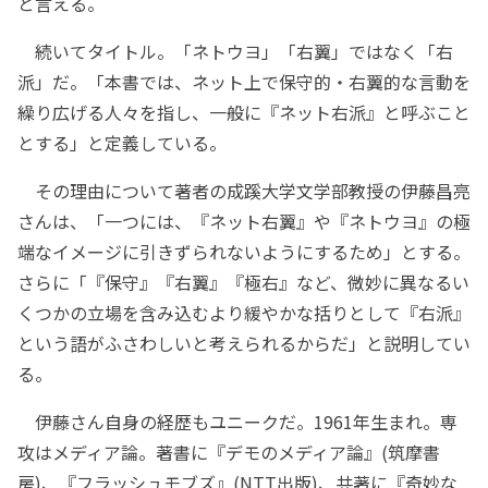
と言える。
続いてタイトル。「ネトウヨ」「右翼」ではなく「右
派」だ。「本書では、ネット上で保守的・右翼的な言動を
繰り広げる人々を指し、一般に『ネット右派』と呼ぶこと
とする」と定義している。
その理由について著者の成蹊大学文学部教授の伊藤昌亮
さんは、「一つには、『ネット右翼』や『ネトウヨ』の極
端なイメージに引きずられないようにするため」とする。
さらに「『保守』『右翼』『極右』など、微妙に異なるい
くつかの立場を含み込むより緩やかな括りとして『右派』
という語がふさわしいと考えられるからだ」と説明してい
る。
伊藤さん自身の経歴もユニークだ。1961年生まれ。専
攻はメディア論。著書に『デモのメディア論』(筑摩書
房)、『フラッシュモブズ』(NTT出版)、共著に『奇妙な