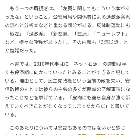
もう一つの既視感は、「左翼に関してもこういう本があ
ったな」ということ。公安当局や関係者による過激派各派
の流れと分析本などと重なる部分がある。反体制運動にも
「極左」「過激派」「新左翼」「左派」「ニューレフト」
など、様々な呼称があったし、その内部も「5流13派」と
か複雑だった。
本書では、2010年代半ばに「ネット右派」の運動は早
くも停滞期に向かっていったとみることができると記して
いる。理由として、民主党政権という面前の敵を失い、安
倍政権のもとでは彼らの主張の多くが暗黙の了解事項にな
ったことなどを挙げている。「皮肉にも彼ら自身が強く訴
えていくべきことがなくなってしまったからだ」と書いて
いる。
このあたりについては異論もあるのではないかと感じ