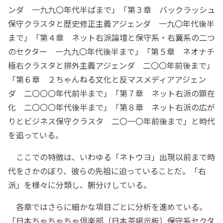
ンダ 一九九〇年代半ばまで」「第３章 バックラッシュ
保守クラスタと歴史修正主義アジェンダ 一九〇年代後半
まで」「第４章 ネット右派論壇と保守系・右翼系の二つ
のセクター 一九九〇年代後半まで」「第５章 ネオナチ
極右クラスタと排外主義アジェンダ 二〇〇年前後まで」
「第６章 ２ちゃんねる文化と反マスメディアアジェン
ダ 二〇〇〇年代前半まで」「第７章 ネット右派の顕在
化 二〇〇〇年代後半まで」「第８章 ネット右派の広が
りとビジネス保守クラスタ 二〇一〇年前後まで」と時代
を追っている。
ここでの特徴は、いわゆる「ネトウヨ」出現以前まで時
代をさかのぼり、彼らの先祖に迫っていることだ。「右
派」を様々に分類し、腑分けしている。
各章ではさらに細かな項目ごとに分析を進めている。
「日本ちゃちゃちゃ倶楽部（日本茶掲示板）――保守系セクタ