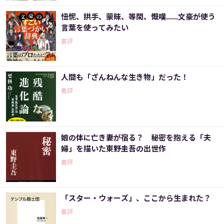
忸怩、拱手、蒙昧、等閑、慨嘆......文豪が使う
言葉を使ってみたい
書評
人間も「ざんねんな生き物」だった！
書評
娘の体に亡き妻が宿る？ 秘密を抱える「夫
婦」を描いた東野圭吾の出世作
書評
「スター・ウォーズ」、ここから生まれた？
書評