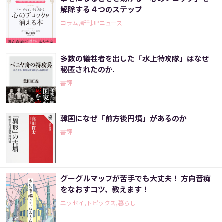
解除する４つのステップ
コラム,新刊JPニュース
多数の犠牲者を出した「水上特攻隊」はなぜ
秘匿されたのか.
書評
韓国になぜ「前方後円墳」があるのか
書評
グーグルマップが苦手でも大丈夫！ 方向音痴
をなおすコツ、教えます！
エッセイ,トピックス,暮らし