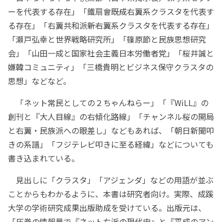
ーを代表する存在」「鐵扇會――既成右翼系クラスタを代表す
る存在」「右翼共和派――新右翼系クラスタを代表する存在」
「瀬戸弘幸と世界戦略研究所」「篠原節と民族思想研究
会」「山田一成と国家社会主義日本労働者党」「桜井誠と
嫌韓コミュニティ」「三橋貴明とビジネス保守クラスタの
思想」などなど。
「ネット常民としての２ちゃんねらー」「『WiLL』の
創刊と『大人目線』の右傾化路線」「チャンネル桜の開局
と右翼・民族派への眼差し」などもあれば、「朝日新聞叩
きの系譜」「フジテレビ叩きに至る経緯」などについても
書き込まれている。
見出しに「クラスタ」「アジェンダ」などの用語が並ぶ
ことからもわかるように、本書は研究者向け。実際、成蹊
大学の学術研究成果出版助成を受けている。出版元は、
「圧巻の情報量で『ネット右派の現代史』と『平成のアン