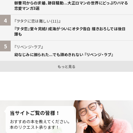
御曹司からの求婚、跡目騒動...大正ロマンの世界にどっぷりハマる
恋愛マンガ3選
4
ヲタクに恋は難しい (11)
『ヲタ恋』堂々完結! 成海がついにオタク告白 描きおろしでは後日
譚も
5
リベンジ・ラブ
幼なじみに振られた...でも諦めきれない 『リベンジ・ラブ』
もっと見る
当サイトご覧の皆様！
おすすめの本を教えてください。
本のリクエスト承ります！