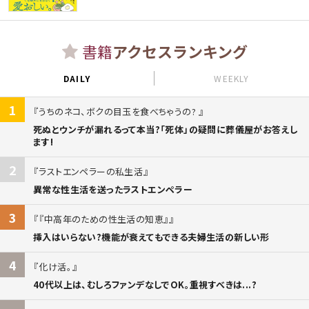
書籍
アクセスランキング
DAILY
WEEKLY
1
うちのネコ、ボクの目玉を食べちゃうの?
死ぬとウンチが漏れるって本当?「死体」の疑問に葬儀屋がお答えし
ます!
2
ラストエンペラーの私生活
異常な性生活を送ったラストエンペラー
3
『中高年のための性生活の知恵』
挿入はいらない?機能が衰えてもできる夫婦生活の新しい形
4
化け活。
40代以上は、むしろファンデなしでOK。重視すべきは...?