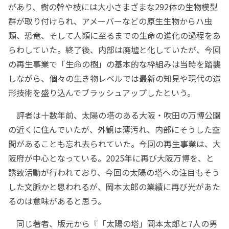
があり、樹の幹や枝には大小さまざまな292体の生物模型
群が取り付けられ、アメーバーなどの原生生物からハ虫
類、恐竜、そして人類に至るまでの生命の進化の過程をあ
らわしていた。終了後、内部は廃墟と化していたが、今回
の再生事業で「生命の樹」の基本的な枠組みは当時を踏襲
しながら、個々の生き物レベルでは最新の知見や現代の造
形技術を盛り込んでブラッシュアップしたという。
評者は十数年前、太陽の塔のある大阪・吹田の万博公園
の近くに住んでいたが、外観は薄汚れ、内部にそうした空
間があることも忘れ去られていた。今回の再生事業は、大
阪府が中心となっている。2025年に再び大阪万博を、と
誘致活動が行われており、今回の太陽の塔への注目もそう
した文脈かと思われるが、岡本太郎の業績に再び光があた
るのは意味があると思う。
同じ著者、版元から『「太陽の塔」岡本太郎と7人の男