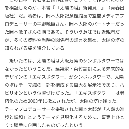
を検証したのが、本書『「太陽の塔」新発見！』（青春出
版社）だ。著者は、岡本太郎記念館館長で空間メディアプ
ロデューサーの平野暁臣さん。岡本太郎のパートナーだっ
た岡本敏子さんの甥である。そういう意味では近親者だ
が、多くの資料や当時の関係者の証言を集め、太陽の塔の
知られざる姿を紹介している。
驚いたのは、太陽の塔は大阪万博のシンボルタワーでは
なかったということだ。建築家・菊竹請訓による未来的な
デザインの「エキスポタワー」がシンボルタワーで、太陽
の塔はテーマ館の一部を構成する巨大な展示物であり、パ
ビリオンという位置づけだった。「エキスポタワー」は老
朽化のため2003年に撤去されたが、太陽の塔は残った。
テーマプロデューサーを委嘱された岡本太郎が「人類の進
歩と調和」というテーマを具現化するために、事実上ひと
りで勝手に企画したものだったという。