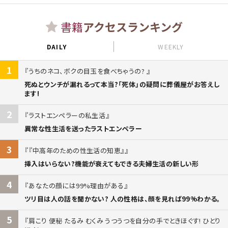
書籍
アクセスランキング
DAILY
WEEKLY
1
うちのネコ、ボクの目玉を食べちゃうの?
死ぬとウンチが漏れるって本当?「死体」の疑問に葬儀屋がお答えし
ます!
2
ラストエンペラーの私生活
異常な性生活を送ったラストエンペラー
3
『中高年のための性生活の知恵』
挿入はいらない?機能が衰えてもできる夫婦生活の新しい形
4
あなたの顔には99%理由がある
ツリ目は人の話を聞かない? 人の性格は、顔を見れば99%わかる。
5
肩こり 便秘 たるみ むくみ うつうつを自分の手でときほぐす! ひとり