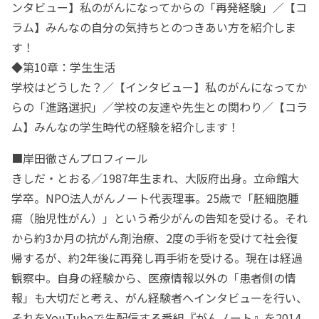
ンタビュー】私のがんになってからの「再発経験」／【コ
ラム】みんなの自分の気持ちとのつきあい方を紹介しま
す！
◆第10章：学生生活
学校はどうした？／【インタビュー】私のがんになってか
らの「進路選択」／学校の友達や先生との関わり／【コラ
ム】みんなの学生時代の経験を紹介します！
■岸田徹さんプロフィール
きしだ・とおる／1987年生まれ、大阪府出身。立命館大
学卒。NPO法人がんノート代表理事。25歳で「胚細胞腫
瘍（胎児性がん）」という希少がんの告知を受ける。それ
から約3か月の抗がん剤治療、2度の手術を受けて社会復
帰するが、約2年後に再発し再手術を受ける。現在は経過
観察中。自身の経験から、医療情報以外の「患者側の情
報」も大切だと考え、がん経験者へインタビューを行い、
それをYouTubeで生配信する番組『がんノート』を2014