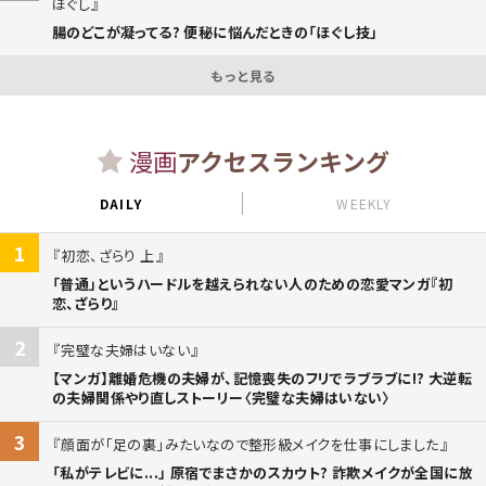
ほぐし
腸のどこが凝ってる? 便秘に悩んだときの「ほぐし技」
もっと見る
漫画
アクセスランキング
DAILY
WEEKLY
1
初恋、ざらり 上
「普通」というハードルを越えられない人のための恋愛マンガ『初
恋、ざらり』
2
完璧な夫婦はいない
【マンガ】離婚危機の夫婦が、記憶喪失のフリでラブラブに!? 大逆転
の夫婦関係やり直しストーリー〈完璧な夫婦はいない〉
3
顔面が「足の裏」みたいなので整形級メイクを仕事にしました
「私がテレビに...」 原宿でまさかのスカウト? 詐欺メイクが全国に放