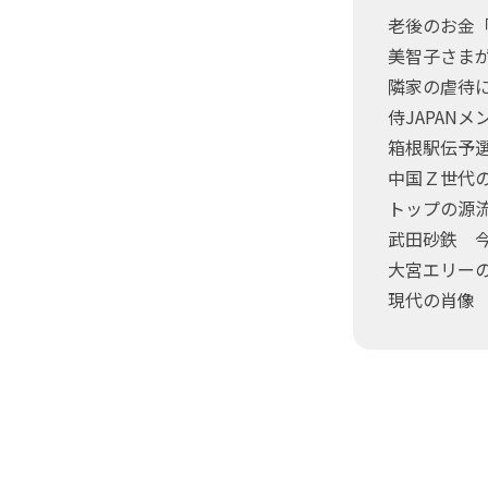
老後のお金「
美智子さま
隣家の虐待
侍JAPAN
箱根駅伝予
中国Ｚ世代
トップの源
武田砂鉄 
大宮エリー
現代の肖像