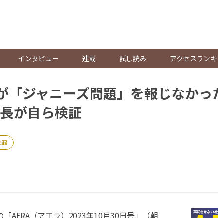
。
インタビュー
連載
試し読み
アクセスランキ
』が「ジャニーズ問題」を報じなかっ
長が自ら検証
犯罪
「AERA（アエラ）2023年10月30日号」（朝