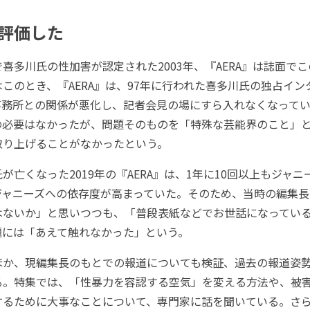
評価した
多川氏の性加害が認定された2003年、『AERA』は誌面で
このとき、『AERA』は、97年に行われた喜多川氏の独占イン
事務所との関係が悪化し、記者会見の場にすら入れなくなって
の必要はなかったが、問題そのものを「特殊な芸能界のこと」
取り上げることがなかったという。
亡くなった2019年の『AERA』は、1年に10回以上もジャ
ジャニーズへの依存度が高まっていた。そのため、当時の編集長
はないか」と思いつつも、「普段表紙などでお世話になってい
題には「あえて触れなかった」という。
か、現編集長のもとでの報道についても検証、過去の報道姿
る。特集では、「性暴力を容認する空気」を変える方法や、被
するために大事なことについて、専門家に話を聞いている。さ