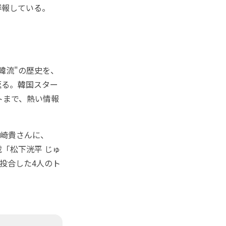
詳報している。
韓流"の歴史を、
返る。韓国スター
トまで、熱い情報
山崎貴さんに、
「松下洸平 じゅ
投合した4人のト