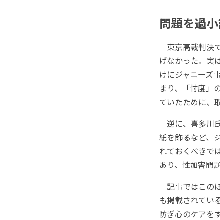
問題を過小
東京高裁判決で喜
げなかった。実は
けにジャニーズ
まり、「忖度」
ていたために、
逆に、喜多川氏が
紙を飾るなど、
れておくべきで
あり、性加害問
記事ではこのほ
も掲載されてい
防ぎ心のケアを