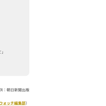
て」
供：朝日新聞出版
Kウォッチ編集部
）