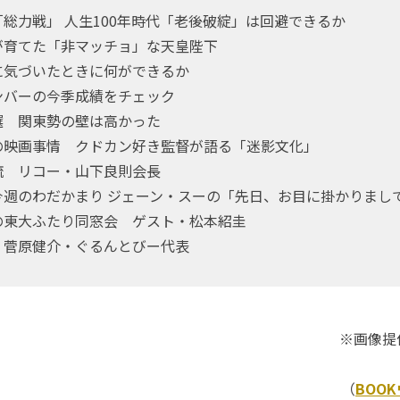
総力戦」 人生100年時代「老後破綻」は回避できるか
が育てた「非マッチョ」な天皇陛下
に気づいたときに何ができるか
メンバーの今季成績をチェック
選 関東勢の壁は高かった
の映画事情 クドカン好き監督が語る「迷影文化」
流 リコー・山下良則会長
今週のわだかまり ジェーン・スーの「先日、お目に掛かりまし
の東大ふたり同窓会 ゲスト・松本紹圭
 菅原健介・ぐるんとびー代表
※画像提
（
BOO