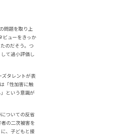
この問題を取り上
タビューをきっか
いたのだそう。つ
として過小評価し
ニーズタレントが表
は「性加害に触
る」という意識が
勢についての反省
害者の二次被害を
らに、子どもと接