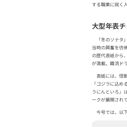
する職業に就く
大型年表チ
「冬のソナタ」
当時の興奮を彷
の歴代表紙から
が満載。韓流ドラ
表紙には、怪獣
「ゴジラに込め
うにんといろ」は
ークが展開され
今号では、以下