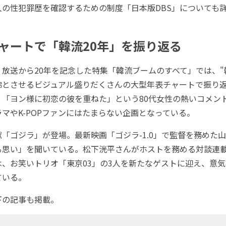
人の性犯罪歴を確認するための制度「日本版DBS」についても
ャートで「韓流20年」を振り返る
放送から20年を記念した特集「韓流ブームのすべて」では、"
彿とさせるビジュアル盛りだくさんの大型年表チャートで振り
、「ヨン様に初恋の彼を重ねた」という80代女性の熱いコメン
マやK-POPファンにはたまらない企画となっている。
「ゴジラ」が登場。最新映画「ゴジラ-1.0」で監督を務めた
る思い」を聞いている。松下洸平さんがホストを務める対談連載
、お笑いトリオ「東京03」の3人を新たなゲストに迎え、意気
ている。
の記事も掲載。