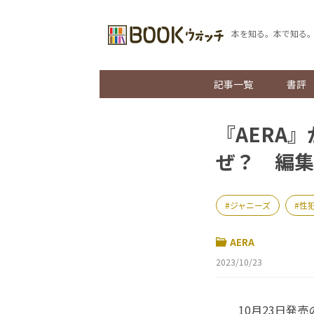
本を知る。本で知る
記事一覧
書評
『AERA
ぜ？ 編集
ジャニーズ
性
AERA
2023/10/23
10月23日発売の