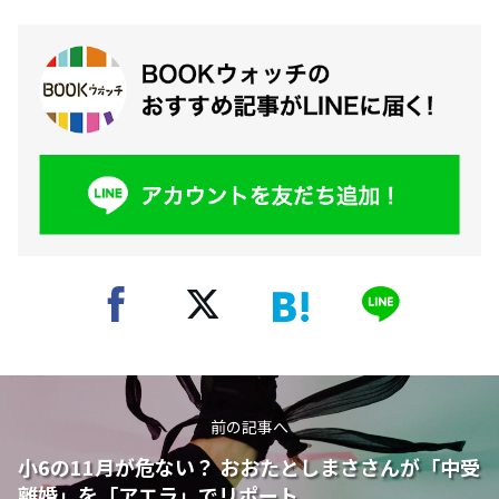
前の記事へ
小6の11月が危ない？ おおたとしまささんが「中受
離婚」を「アエラ」でリポート