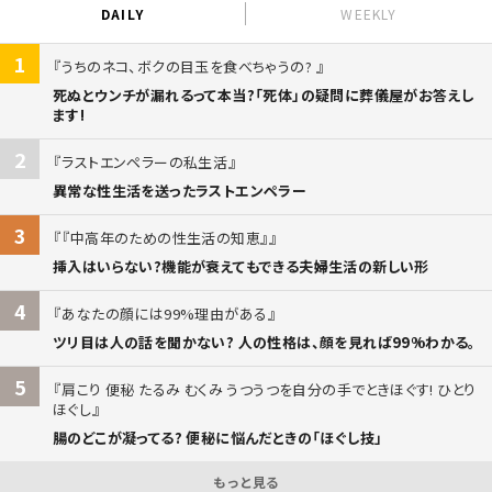
DAILY
WEEKLY
1
うちのネコ、ボクの目玉を食べちゃうの?
死ぬとウンチが漏れるって本当?「死体」の疑問に葬儀屋がお答えし
ます!
2
ラストエンペラーの私生活
異常な性生活を送ったラストエンペラー
3
『中高年のための性生活の知恵』
挿入はいらない?機能が衰えてもできる夫婦生活の新しい形
4
あなたの顔には99%理由がある
ツリ目は人の話を聞かない? 人の性格は、顔を見れば99%わかる。
5
肩こり 便秘 たるみ むくみ うつうつを自分の手でときほぐす! ひとり
ほぐし
腸のどこが凝ってる? 便秘に悩んだときの「ほぐし技」
もっと見る