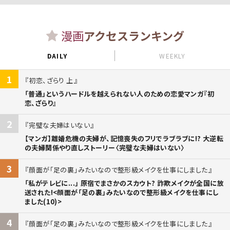
漫画
アクセスランキング
DAILY
WEEKLY
1
初恋、ざらり 上
「普通」というハードルを越えられない人のための恋愛マンガ『初
恋、ざらり』
2
完璧な夫婦はいない
【マンガ】離婚危機の夫婦が、記憶喪失のフリでラブラブに!? 大逆転
の夫婦関係やり直しストーリー〈完璧な夫婦はいない〉
3
顔面が「足の裏」みたいなので整形級メイクを仕事にしました
「私がテレビに...」 原宿でまさかのスカウト? 詐欺メイクが全国に放
送された!<顔面が「足の裏」みたいなので整形級メイクを仕事にし
ました(10)>
4
顔面が「足の裏」みたいなので整形級メイクを仕事にしました