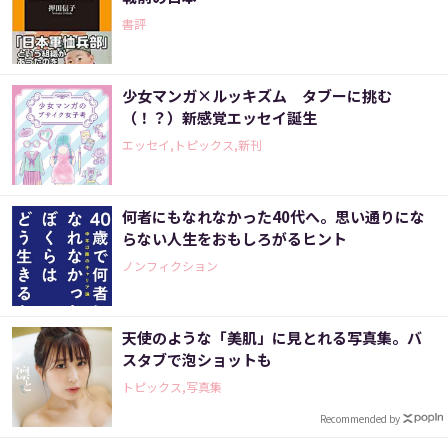
書評
少女マンガ×ルッキズム タブーに挑む
（！？）新感覚エッセイ誕生
エッセイ,トピックス,新刊
何者にもなれなかった40代へ。思い通りにな
らない人生をおもしろがるヒント
ノンフィクション
天使のような「美肌」に見とれる写真集。バ
スタブで泡ショットも
トピックス,写真集
Recommended by