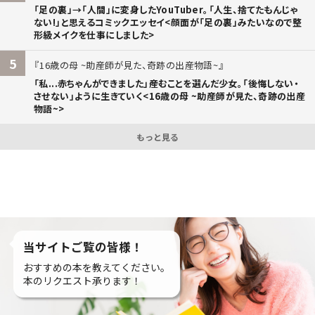
「足の裏」→「人間」に変身したYouTuber。「人生、捨てたもんじゃ
ない!」と思えるコミックエッセイ<顔面が「足の裏」みたいなので整
形級メイクを仕事にしました>
5
16歳の母 ~助産師が見た、奇跡の出産物語~
「私...赤ちゃんができました」――産むことを選んだ少女。「後悔しない・
させない」ように生きていく<16歳の母 ~助産師が見た、奇跡の出産
物語~>
もっと見る
当サイトご覧の皆様！
おすすめの本を教えてください。
本のリクエスト承ります！