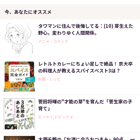
今、あなたにオススメ
タワマンに住んで後悔してる：(10) 芽生えた
野心。変わりゆく人間関係。
アニメ・コミック
レトルトカレーにちょい足しで絶品！ 京大卒
の料理人が教えるスパイスベスト3は？
料理・レシピ
菅田将暉の"才能の芽"を育んだ「菅生家の子
育て」
エッセイ,トピックス
大原千鶴の「お酒に合うおつまみ」90点 一