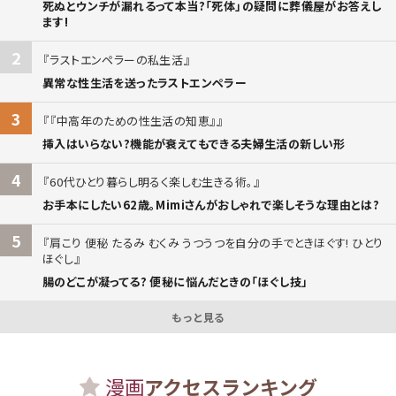
死ぬとウンチが漏れるって本当?「死体」の疑問に葬儀屋がお答えし
ます!
2
ラストエンペラーの私生活
異常な性生活を送ったラストエンペラー
3
『中高年のための性生活の知恵』
挿入はいらない?機能が衰えてもできる夫婦生活の新しい形
4
60代ひとり暮らし明るく楽しむ生きる術。
お手本にしたい62歳。Mimiさんがおしゃれで楽しそうな理由とは?
5
肩こり 便秘 たるみ むくみ うつうつを自分の手でときほぐす! ひとり
ほぐし
腸のどこが凝ってる? 便秘に悩んだときの「ほぐし技」
もっと見る
漫画
アクセスランキング