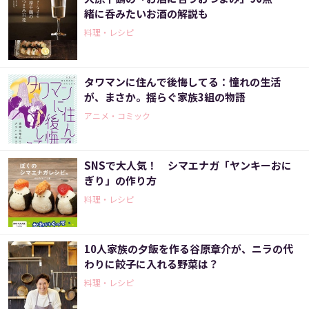
緒に呑みたいお酒の解説も
料理・レシピ
タワマンに住んで後悔してる：憧れの生活
が、まさか。揺らぐ家族3組の物語
アニメ・コミック
SNSで大人気！ シマエナガ「ヤンキーおに
ぎり」の作り方
料理・レシピ
10人家族の夕飯を作る谷原章介が、ニラの代
わりに餃子に入れる野菜は？
料理・レシピ