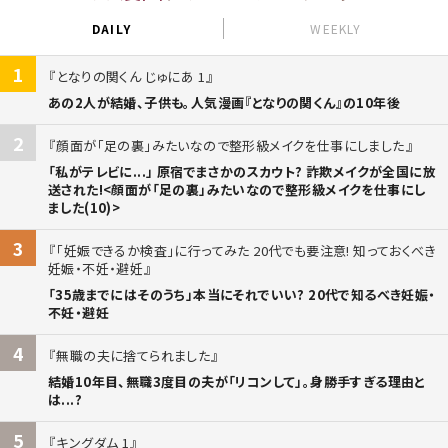
DAILY
WEEKLY
1
となりの関くん じゅにあ 1
あの2人が結婚、子供も。人気漫画『となりの関くん』の10年後
2
顔面が「足の裏」みたいなので整形級メイクを仕事にしました
「私がテレビに...」 原宿でまさかのスカウト? 詐欺メイクが全国に放
送された!<顔面が「足の裏」みたいなので整形級メイクを仕事にし
ました(10)>
3
「妊娠できるか検査」に行ってみた 20代でも要注意! 知っておくべき
妊娠・不妊・避妊
「35歳までにはそのうち」本当にそれでいい? 20代で知るべき妊娠・
不妊・避妊
4
無職の夫に捨てられました
結婚10年目、無職3度目の夫が「リコンして」。身勝手すぎる理由と
は...?
5
キングダム 1